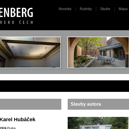
Novinky
Rubriky
Studie
Mapa
Stavby autora
Karel Hubáček
1924
Praha