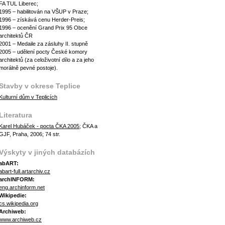
FA TUL Liberec;
1995 – habilitován na VŠUP v Praze;
1996 – získává cenu Herder-Preis;
1996 – ocenění Grand Prix 95 Obce
architektů ČR
2001 – Medaile za zásluhy II. stupně
2005 – udělení pocty České komory
architektů (za celoživotní dílo a za jeho
morálně pevné postoje).
Stavby v okrese Teplice
Kulturní dům v Teplicích
Literatura
Karel Hubáček - pocta ČKA 2005
; ČKA a
GJF, Praha, 2006; 74 str.
Výskyty v jiných databázích
abART:
abart-full.artarchiv.cz
archINFORM:
eng.archinform.net
Wikipedie:
cs.wikipedia.org
Archiweb:
www.archiweb.cz