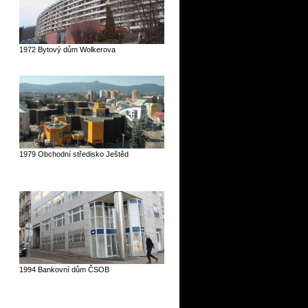
1972 Bytový dům Wolkerova
1979 Obchodní středisko Ještěd
1994 Bankovní dům ČSOB