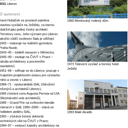
2011
Liberec
O autorovi
Karel Hubáček se proslavil zejména
1960 Montovaný rodinný dům
stavbou vysílače na Ještědu, za kterou
obdržel jako jediný český architekt
Perretovu cenu. Jeho význam pro Liberec
jakožto vůdčí osobnost Sialu je stěžejní.
1943 – maturuje na reálném gymnáziu
Praha-Nusle;
1943–45 – totálně nasazen v Německu;
1945–49 – studuje na ČVUT v Praze –
fakulta architektury a pozemního
1973 Televizní vysílač a horský hotel
stavitelství;
Ještěd
1951–68 – stěhuje se do Liberce, pracuje v
Krajském projektovém ústavu pro výstavbu
měst a vesnic v Liberci;
1968–71 - spoluzakládá SIAL (Sdružení
inženýrů a architektů Liberec);
1969 získává cenu Augusta Perreta od UIA
(Mezinárodní unie architektů);
1989 – Grand Prix na světovém bienále
Interarch v Sofii; 1990–2000 – stává se
ředitelem ateliéru SIAL;
1993 Malé divadlo
1993 – získává čestný doktorát
technických věd na ČVUT v Praze;
1994–97 – vedoucí katedry architektury na