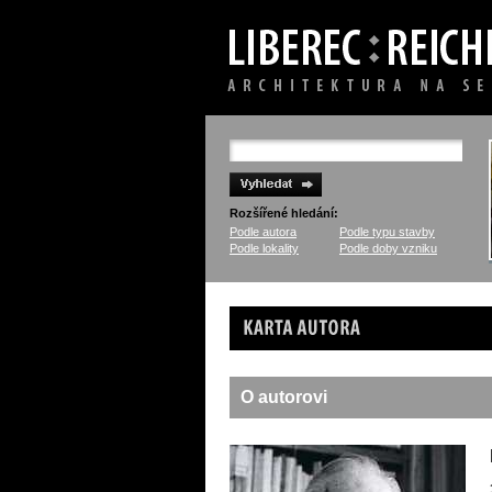
Rozšířené hledání:
Podle autora
Podle typu stavby
Podle lokality
Podle doby vzniku
Karta autora
O autorovi