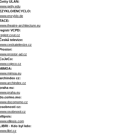
Getty ULAN:
www.getty.edu
EZYKLO/ENCYCLO:
www.enzyklo.de
TACE:
www.theatre-architecture.eu
registr VCPD:
registr.cvut.cz
Česká televize:
www.ceskatelevize.cz
Prostor:
www.prostor-ad.cz
CoJeCo:
www.cojeco.cz
MIMOA:
www.mimoa.eu
archindex cz:
www.archindex.cz
praha eu:
www.praha.eu
do.co/mo.mo:
www.docomomo.cz
osobnosti cz:
www.osobnosti.cz
ellipsis:
www.ellipsis.com
LIBRI - Kdo byl kdo:
www.libri.cz