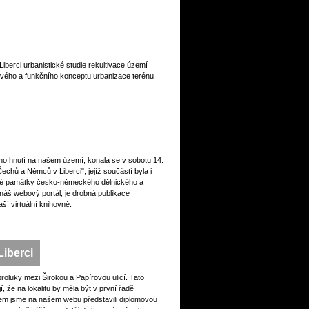
berci urbanistické studie rekultivace území
ového a funkčního konceptu urbanizace terénu
ého hnutí na našem území, konala se v sobotu 14.
hů a Němců v Liberci", jejíž součástí byla i
cké památky česko-německého dělnického a
 náš webový portál, je drobná publikace
virtuální knihovně.
Liberci
oluky mezi Širokou a Papírovou ulicí. Tato
í, že na lokalitu by měla být v první řadě
em jsme na našem webu představili
diplomovou