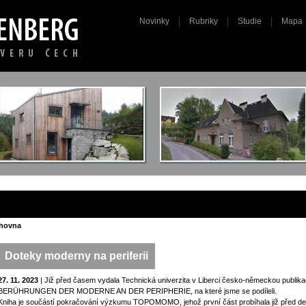
Novinky
Rubriky
Studie
Mapa
ihovna
Doteky moderny na periferii
27. 11. 2023
| Již před časem vydala Technická univerzita v Liberci česko-německou pub
BERÜHRUNGEN DER MODERNE AN DER PERIPHERIE, na které jsme se podíleli.
Kniha je součástí pokračování výzkumu TOPOMOMO, jehož první část probíhala již před de