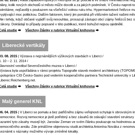
16. 02. 2016
| Řada západoevropských metropolí se již poučila a ve snaze minimalizovat ne
plány, kolik nových obchodů si město může dovolit a za jakých podmínek. V Česku naproti 
odmítáme, nejčastěji s poukazem na všeřešící volnou ruku trhu. Hypermarketové řetězce m
vyplývající moc politickou. Dalším faktorem, který jim pomáhá při vítězném tažení našimi mě
Ale i tehdy, když občané vyjádří svůj nesouhlas, prosazují zástupci obcí zájmy řetězců bez 
zákony. Dokládají to případy popsané v této publikaci, které bohužel nejsou ojedinělé.
Celá studie
Všechny články v rubrice Virtuální knihovna
Liberecké vertikály
03. 08. 2015
| Výstava o nejznámějších výškových stavbách v Liberci /
1. 10 – 2. 11. 2014 /
Slavnostní vestibul Severočeského muzea v Liberci /
Výstava byla uspořádána v rámci projektu Topografie staveb moderní architektury (TOPO
spolupráce Cíl3 Česko-Sasko pod vedením kooperačního partnera Technické univerzity v Liber
Liberec:Reichenberg.net.
Celá studie
Všechny články v rubrice Virtuální knihovna
Malý generel KNL
06. 04. 2015
| V Liberci se pomalu a bez patřičného zájmu veřejnosti schyluje k obrovským i
nemocnice. Rozvoj nemocnice je jistě potřebný a bez zásahů do stávající stavební struktur
razantní tyto zásahy musejí být. Jaroslav Zeman ve svém článku poukazuje na hodnotnou arc
nemocničního areálu. Zde prinášíme objemovou studii architekta Antonína Nováka z renom
seznámit s náznaky možného vývoje zmíněné lokality.