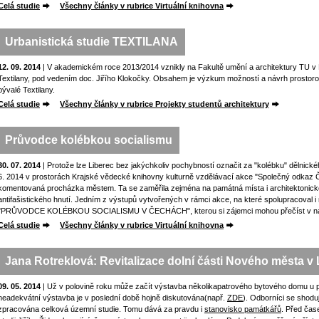
Celá studie
Všechny články v rubrice Virtuální knihovna
Urbanistická studie TEXTILANA
12. 09. 2014
| V akademickém roce 2013/2014 vznikly na Fakultě umění a architektury TU v Li
Textilany, pod vedením doc. Jiřího Klokočky. Obsahem je výzkum možností a návrh prostor
bývalé Textilany.
Celá studie
Všechny články v rubrice Projekty studentů architektury
Průvodce kolébkou socialismu
30. 07. 2014
| Protože lze Liberec bez jakýchkoliv pochybností označit za "kolébku" dělnick
6. 2014 v prostorách Krajské vědecké knihovny kulturně vzdělávací akce "Společný odkaz Čec
komentovaná procházka městem. Ta se zaměřila zejména na památná místa i architektoni
antifašistického hnutí. Jedním z výstupů vytvořených v rámci akce, na které spolupracoval i
"PRŮVODCE KOLÉBKOU SOCIALISMU V ČECHÁCH", kterou si zájemci mohou přečíst v naší 
Celá studie
Všechny články v rubrice Virtuální knihovna
Jana Rotreklová: Revitalizace dolní části Nového města v 
09. 05. 2014
| Už v polovině roku může začít výstavba několikapatrového bytového domu u pr
neadekvátní výstavba je v poslední době hojně diskutována(např.
ZDE
). Odborníci se shoduj
zpracována celková územní studie. Tomu dává za pravdu i
stanovisko památkářů
. Před čas