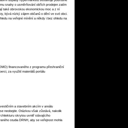
gativní dopady hypermarketů sestavuje podrobné
tomu snahy o usměrňování obřích prodejen zatím
ají také obrovskou ekonomickou moc a z ní
sty, bývá nízký zájem občanů o dění ve své obci.
ohledu na veřejné mínění a někdy i bez ohledu na
MOMO) financovaného z programu přeshraniční
ci, za využití materiálů portálu
nvestičním a stavebním akcím v areálu
y se neobejde. Otázkou však zůstává, nakolik
hitekturu skrytou uvnitř stávajícího
ovaného studia DRNH, aby se veřejnost mohla