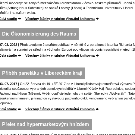
území moderny“ se zabývá meziválečnou architekturou v česko-saském příhraničí. Jedná s
dům (Stiftung Haus Schminke) ze saské Lobavy (Löbau) a Technickou univerzitou v Liberci. 
přečíst i na našem webu.
Celá studie
Všechny články v rubrice Virtuální knihovna
Die Ökonomisierung des Raums
07. 03. 2022
| Představujeme čtenářům publikaci v němčině z pera kunsthistorika Richard
plánování a stavění ve střední a východní Evropě pod vládou národních socialistů v letech 
Celá studie
Všechny články v rubrice Virtuální knihovna
Příběh paneláku v Libereckém kraji
03. 07. 2017
| Od 22. června do 19. září 2017 se v Liberci představuje exteriérová výstava Př
historii a současnost vybraných panelových sídlišť v Liberci (Králův Háj, Ruprechtice, soubor 
Jablonci nad Nisou (Mšeno). Výběr doplňuje jeden obytný solitér (liberecký „Wolkerák“). Tato
Soukenném náměstí, je třináctou výstavou z putovního cyklu věnovaného vybraným panelovým
republiky.
Celá studie
Všechny články v rubrice Virtuální knihovna
Přelet nad hypermarketovým hnízdem