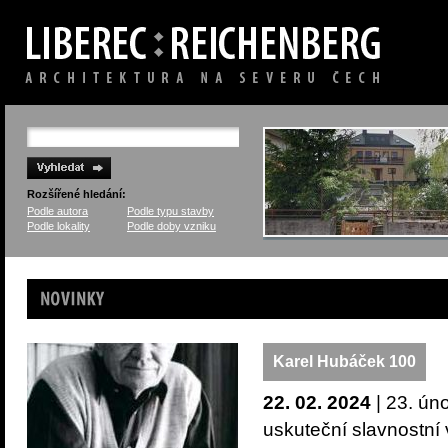
Rozšířené hledání:
Podle autora
Podle typu stavby
Podle lokality
Podle doby vzniku
Novinky
Karel Hubáček 100
22. 02. 2024
| 23. ún
uskuteční slavnostní 