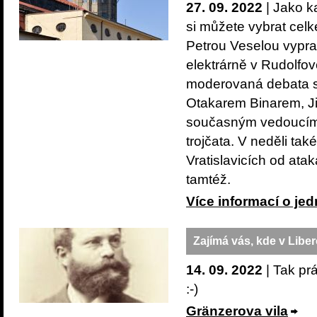
27. 09. 2022
| Jako ka
si můžete vybrat celk
Petrou Veselou vypra
elektrárně v Rudolfov
moderovaná debata s 
Otakarem Binarem, J
současným vedoucím 
trojčata. V neděli tak
Vratislavicích od ata
tamtéž.
Více informací o jed
Zajímá vás, kde v Libe
14. 09. 2022
| Tak pr
:-)
Gränzerova vila