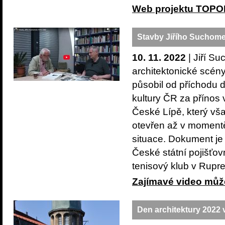
Web projektu TO
Stavby Jiřího Suchome
10. 11. 2022
| Jiří S
architektonické scény
působil od příchodu 
kultury ČR za přínos v
České Lípě, který vša
otevřen až v momentě
situace. Dokument je
České státní pojišťov
tenisový klub v Rupre
Zajímavé video může
Den architektury 2022 v