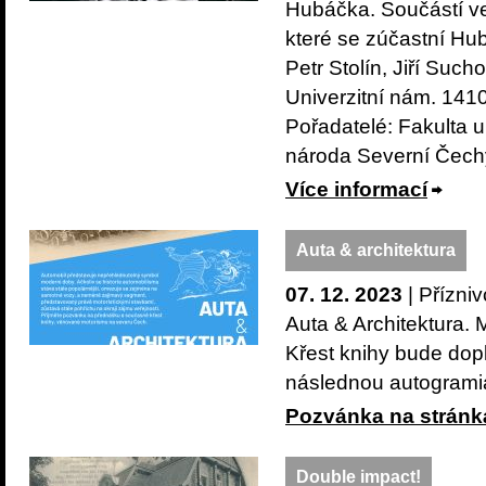
Hubáčka. Součástí ve
které se zúčastní Hub
Petr Stolín, Jiří Suc
Univerzitní nám. 1410
Pořadatelé: Fakulta u
národa Severní Čechy,
Více informací
Auta & architektura
07. 12. 2023
| Přízni
Auta & Architektura. 
Křest knihy bude dop
následnou autogrami
Pozvánka na stránk
Double impact!