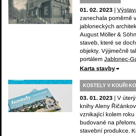
01. 02. 2023
|
Výstav
zanechala poměrně v
jabloneckých archite
August Möller & Söhn
staveb, které se doch
objekty. Výjimečně ta
portálem
Jablonec-G
Karta stavby
KOSTELY V KOUŘI KOMÍ
03. 01. 2023
| V úter
knihy Aleny Řičánko
vznikající kolem rok
budované na přelomu 1
stavební produkce. Kni