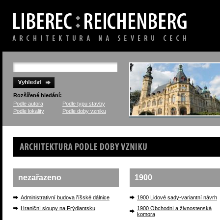
Rozšířené hledání:
Podle autora
Podle typu stavby
Podle lokality
Podle doby vzniku
Architektura podle doby
nezařazeno
1900
Administrativní budova říšské dálnice
1900 Lidové sady-variantní návrh
Hraniční sloupy na Frýdlantsku
1900 Obchodní a živnostenská
komora