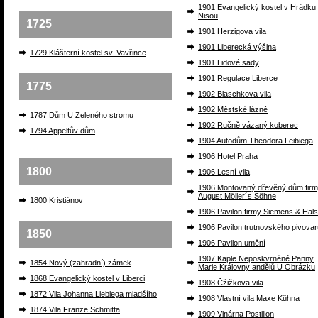
1901 Evangelický kostel v Hrádku
Nisou
1725
1901 Herzigova vila
1901 Liberecká výšina
1729 Klášterní kostel sv. Vavřince
1901 Lidové sady
1901 Regulace Liberce
1775
1902 Blaschkova vila
1902 Městské lázně
1787 Dům U Zeleného stromu
1902 Ručně vázaný koberec
1794 Appeltův dům
1904 Autodům Theodora Leibiega
1906 Hotel Praha
1800
1906 Lesní vila
1906 Montovaný dřevěný dům fir
August Möller´s Söhne
1800 Kristiánov
1906 Pavilon firmy Siemens & Hal
1906 Pavilon trutnovského pivovar
1850
1906 Pavilon umění
1907 Kaple Neposkvrněné Panny
1854 Nový (zahradní) zámek
Marie Královny andělů U Obrázku
1868 Evangelický kostel v Liberci
1908 Čžižkova vila
1872 Vila Johanna Liebiega mladšího
1908 Vlastní vila Maxe Kühna
1874 Vila Franze Schmitta
1909 Vinárna Postilion