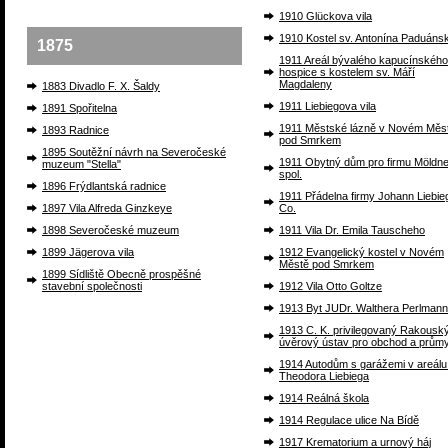
1910 Glückova vila
1910 Kostel sv. Antonína Paduáns
1875
1911 Areál bývalého kapucínského
hospice s kostelem sv. Máří
Magdaleny
1883 Divadlo F. X. Šaldy
1911 Liebiegova vila
1891 Spořitelna
1911 Městské lázně v Novém Měs
1893 Radnice
pod Smrkem
1895 Soutěžní návrh na Severočeské
1911 Obytný dům pro firmu Möldne
muzeum "Stella"
spol.
1896 Frýdlantská radnice
1911 Přádelna firmy Johann Liebie
1897 Vila Alfreda Ginzkeye
Co.
1898 Severočeské muzeum
1911 Vila Dr. Emila Tauscheho
1899 Jägerova vila
1912 Evangelický kostel v Novém
Městě pod Smrkem
1899 Sídliště Obecně prospěšné
stavební společnosti
1912 Vila Otto Goltze
1913 Byt JUDr. Walthera Perlman
1913 C. K. privilegovaný Rakousk
úvěrový ústav pro obchod a průmy
1914 Autodům s garážemi v areálu 
Theodora Liebiega
1914 Reálná škola
1914 Regulace ulice Na Bídě
1917 Krematorium a urnový háj