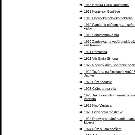
1918 Hrobka Carla Neumanna
1919 Kostel sv. Bonifáce
1919 Liberecká dělnická pekárna
1919 Památník obětem první svět
války
1919 Schumannova vila
1919 Zauhlovací a vodárenská vě
elektrárnou
1921 Domovina
1921 Vila Emila Simona
1922 Rodinný dům Liberecké ban
1922 Továrna na žinylkové zboží 
Jacker
1923 Dům "Zodiak"
1923 Gränzerova vila
1923 Jakobova vila - nerealizovan
varianta
1923 Kino Varšava
1923 Liebiegovo městečko
1924 Domy pro státní zaměstnanc
Liberci
1924 Dům s Krakonošem