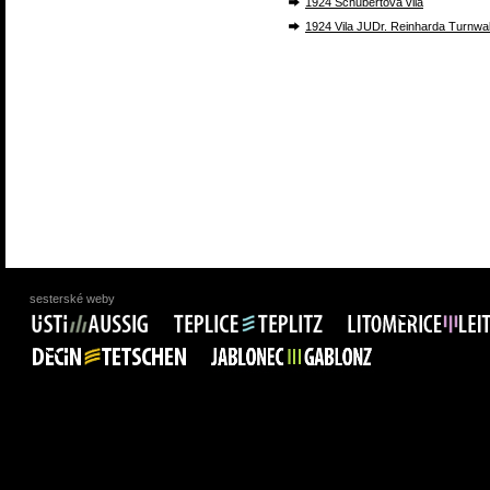
1924 Schubertova vila
1924 Vila JUDr. Reinharda Turnwa
sesterské weby