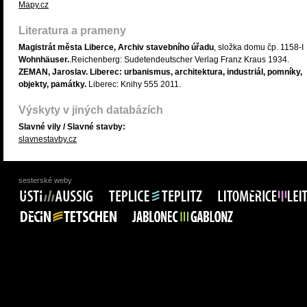
Mapy.cz
Literatura a prameny
Magistrát města Liberce, Archiv stavebního úřadu
, složka domu čp. 1158-I
Wohnhäuser.
.Reichenberg: Sudetendeutscher Verlag Franz Kraus 1934.
ZEMAN, Jaroslav. Liberec: urbanismus, architektura, industriál, pomníky,
objekty, památky.
Liberec: Knihy 555 2011.
Výskyty v jiných databázích
Slavné vily / Slavné stavby:
slavnestavby.cz
sesterské weby