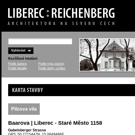
Rozšířené hledání:
Podle autora
Podle typu stavby
Podle lokality
Podle doby vzniku
Karta stavby
Pilzova vila
Baarova | Liberec - Staré Město 1158
Gabelsberger Strasse
GPS: 50.7715447N, 15.0649486E