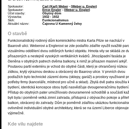
Spoluautor:
Carl (Karl) Weber
- (
Weber u. Engler
)
Spoluautor:
Ernst Engler
- (
Weber u. Engler
)
Účel stavby:
Obytný dům
Výstavba:
1932 - 1932
Sloh:
Funkcionalismus
Aktuální název:
Čajovna U Kamenný želvy
O stavbě
Funkcionalistický rodinný dům kominického mistra Karla Pilze se nachází v
Baarově ulici. Weberovi a Englerovi se zde podařilo zdařile využít svažité par
vizuálnímu oddělení dvou odlišných funkcí objektu. Hmota vily se skládá ze d
přisazených a nestejně vysokých vertikálních kvádrů. Jihozápadní fasáda je
členěna v obytných patrech dvěma balkony, k nimž je přisazen masivní arkýř.
Poutavou partií exteriéru je vchod do obytné části, který je ohraničený nízkou
zídkou, krytý výraznou deskou a obrácený do Baarovy ulice. V prvních dvou
podlažích bylo technické zázemí domu (sklepy, garáž) a prostory využívané p
potřeby firmy (kanceláře, místnost pro učně a sklad). Zbylá dvě patra sloužila 
bydlení, identická koncepce obou bytů nasvědčuje dvougeneračnímu bydlení
Přístup do obytných pater umožňovalo dvouramenné schodiště a součástí ka
byli byla i poměrně velká zimní zahrada, přístupná z obývacího pokoje a přile
balkon, obrácený do zahrady. Dům je poměrně zdařilou ukázkou funkcional
ovlivněné individuální obytné architektury, která se na území Liberce objevuje
výjimečně.
Kde vilu najdete