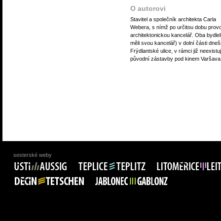
O autorovi
Stavitel a společník architekta Carla
Webera, s nímž po určitou dobu provo
architektonickou kancelář. Oba bydleli
měli svou kancelář) v dolní části dneš
Frýdlantské ulice, v rámci již neexistuj
původní zástavby pod kinem Varšava
sesterské weby