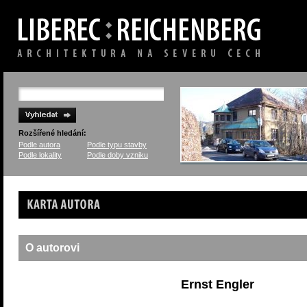
Rozšířené hledání:
Podle autora
Podle typu stavby
Podle lokality
Podle doby vzniku
Karta autora
O autorovi
Ernst Engler