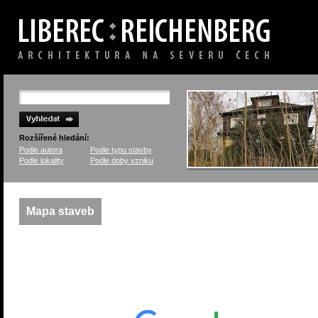
Rozšířené hledání:
Podle autora
Podle typu stavby
Podle lokality
Podle doby vzniku
Mapa staveb