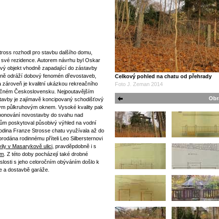
ross rozhodl pro stavbu dalšího domu,
d své rezidence. Autorem návrhu byl Oskar
ový objekt vhodně zapadající do zástavby
vně odráží dobový fenomén dřevostaveb,
Celkový pohled na chatu od přehrady
a zároveň je kvalitní ukázkou rekreačního
Foto J. Zeman 2014
lečném Československu. Nejpoutavějším
Obr
stavby je zajímavě koncipovaný schodišťový
tným půlkruhovým oknem. Vysoké kvality pak
mponování novostavby do svahu nad
ům poskytoval působivý výhled na vodní
dina Franze Strosse chatu využívala až do
rodána rodinnému příteli Leo Silbersternovi
vily v Masarykově ulici
, pravděpdobně i s
em
. Z této doby pocházejí také drobné
slosti s jeho celoročním obýváním došlo k
ce a dostavbě garáže.