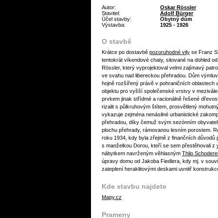
Autor:
Oskar Rössler
Stavitel:
Adolf Bürger
Účel stavby:
Obytný dům
Výstavba:
1925 - 1926
O stavbě
Krátce po dostavbě
pozoruhodné vily
se Franz St
tentokrát víkendové chaty, sitované na dohled o
Rössler, který vyprojektoval velmi zajímavý patr
ve svahu nad libereckou přehradou. Dům výmlu
hojně rozšířený právě v pohraničních oblastech 
objektu pro vyšší společenské vrstvy v mezivá
prvkem jinak střídmé a racionálně řešené dřevo
rizalit s půlkruhovým štítem, prosvětlený mohu
vykazuje zejména nenásilné urbanistické zako
přehradou, díky čemuž svým sezónním obyvatel
plochu přehrady, rámovanou lesním porostem. Ro
roku 1934, kdy byla zřejmě z finančních důvodů p
s manželkou Dorou, kteří se sem přestěhovali z
nábytkem navrženým věhlasným
Thilo Schoder
úpravy domu od Jakoba Fiedlera, kdy mj. v souvi
zateplení heraklitovými deskami uvnitř konstruk
Kde stavbu najdete
Mapy.cz
Prameny