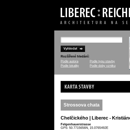
Rozšířené hledání:
Podle autora
Podle typu stavby
Podle lokality
Podle doby vzniku
Karta stavby
Strossova chata
Chelčického | Liberec - Kristiá
Felgenhauerstrasse
GPS: 50.7715656N, 15.0765492E