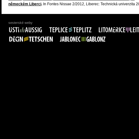
německém Liberci
.
In Fontes Nissae 2/2012, Liberec: Technická univerzita 2
sesterské weby