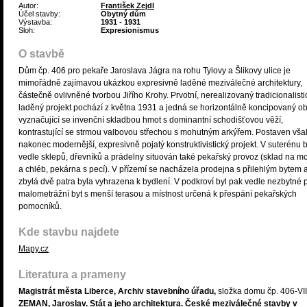
Autor:
František Zejdl
Účel stavby:
Obytný dům
Výstavba:
1931 - 1931
Sloh:
Expresionismus
O stavbě
Dům čp. 406 pro pekaře Jaroslava Jágra na rohu Tylovy a Šlikovy ulice je
mimořádně zajímavou ukázkou expresivně laděné meziválečné architektury,
částečně ovlivněné tvorbou Jiřího Krohy. Prvotní, nerealizovaný tradicionalisti
laděný projekt pochází z května 1931 a jedná se horizontálně koncipovaný ob
vyznačující se invenční skladbou hmot s dominantní schodišťovou věží,
kontrastující se strmou valbovou střechou s mohutným arkýřem. Postaven vša
nakonec modernější, expresivně pojatý konstruktivistický projekt. V suterénu b
vedle sklepů, dřevníků a prádelny situován také pekařský provoz (sklad na m
a chléb, pekárna s pecí). V přízemí se nacházela prodejna s přilehlým bytem 
zbylá dvě patra byla vyhrazena k bydlení. V podkroví byl pak vedle nezbytné 
malometrážní byt s menší terasou a místnost určená k přespání pekařských
pomocníků.
Kde stavbu najdete
Mapy.cz
Literatura a prameny
Magistrát města Liberce, Archiv stavebního úřadu,
složka domu čp. 406-VII
ZEMAN, Jaroslav. Stát a jeho architektura. České meziválečné stavby v