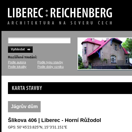
Rozšířené hledání:
Podle autora
Podle typu stavby
Podle lokality
Podle doby vzniku
Karta stavby
Jágrův dům
Šlikova 406 | Liberec - Horní Růžodol
GPS: 50°45'23.825"N, 15°3'31.151"E