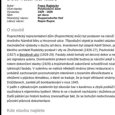
Autor:
Franz Radetzky
Účel stavby:
Polyfunkční dům
Výstavba:
1929 - 1929
Sloh:
art deco
Historický název:
Ruppersdorfer Hof
Lidový název:
Repre Rupre
O stavbě
Ruprechtický reprezentativní dům (Ruprechtický dvůr) byl postaven na nároží
dnešního Náměstí Míru a Hroznové ulice. Třípodlažní objekt je kvalitní ukázk
meziválečné výstavby v duchu art deco. Investorem byl údajně Adolf Simon, p
kterého architekt Radetzky postavil i vily ve Zhořelecké (1926-27), Pavlovické
(1927) a
Bendlově ulici
(1928-29). Fasády zdobí bohatý art decový dekor a n
ani signatura autora. Dominantním prvkem rozložité budovy je nárožní arkýř s
rokem dokončení stavby (1929) a trojúhelníkově zakončené schodišťové rizali
rytmizující fasádu. V suterénu se nalézá někdejší vinárna (dnes restaurace) s
unikátně zachovaným pozoruhodným interiérem s bizarními dřevořezbami a
vitrážemi s pijáckou tématikou, o které se traduje, že je kopií věhlasné vinárny
Drážďanech, zaniklé při bombardování v roce 1945.
V patře s výkladcovým zasklením byl situován bar s kavárnou a zbylá podlaží 
využívána k nájemnímu bydlení. Mimo to se v budově nacházela i služebna po
Další pátrání po historii budovy znesnadňuje fakt, že se bohužel nedochovala
původní plánová dokumentace.
Kde stavbu najdete