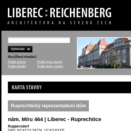
Rozšířené hledání:
Podle autora
Podle typu stavby
Podle lokality
Podle doby vzniku
Karta stavby
Ruprechtický reprezentativní dům
nám. Míru 464 | Liberec - Ruprechtice
Ruppersdorf
GPS: 50°47'23.287"N, 15°4'3.633"E