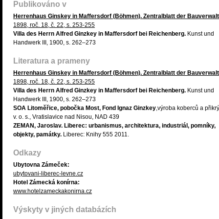
Publikováno v
Herrenhaus Ginskey in Maffersdorf (Böhmen). Zentralblatt der Bauverwal
1898, roč. 18, č. 22, s. 253-255
Villa des Herrn Alfred Ginzkey in Maffersdorf bei Reichenberg.
Kunst und
Handwerk III, 1900, s. 262–273
Literatura a prameny
Herrenhaus Ginskey in Maffersdorf (Böhmen). Zentralblatt der Bauverwal
1898, roč. 18, č. 22, s. 253-255
Villa des Herrn Alfred Ginzkey in Maffersdorf bei Reichenberg.
Kunst und
Handwerk III, 1900, s. 262–273
SOA Litoměřice, pobočka Most, Fond Ignaz Ginzkey
,výroba koberců a přikr
v. o. s., Vratislavice nad Nisou, NAD 439
ZEMAN, Jaroslav. Liberec: urbanismus, architektura, industriál, pomníky,
objekty, památky.
Liberec: Knihy 555 2011.
Odkazy
Ubytovna Zámeček:
ubytovani-liberec-levne.cz
Hotel Zámecká konírna:
www.hotelzameckakonirna.cz
Výskyty v jiných databázích