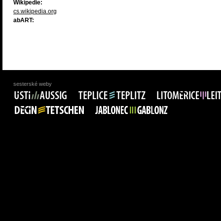
Wikipedie:
cs.wikipedia.org
abART:
sesterské weby