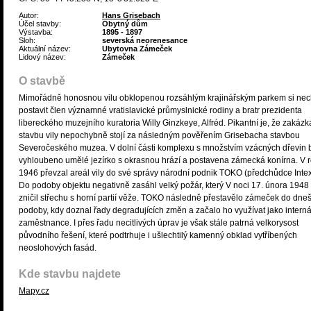
Autor:
Hans Grisebach
Účel stavby:
Obytný dům
Výstavba:
1895 - 1897
Sloh:
severská neorenesance
Aktuální název:
Ubytovna Zámeček
Lidový název:
Zámeček
O stavbě
Mimořádně honosnou vilu obklopenou rozsáhlým krajinářským parkem si nec
postavit člen významné vratislavické průmyslnické rodiny a bratr prezidenta
libereckého muzejního kuratoria Willy Ginzkeye, Alfréd. Pikantní je, že zakázk
stavbu vily nepochybně stojí za následným pověřením Grisebacha stavbou
Severočeského muzea. V dolní části komplexu s množstvím vzácných dřevin 
vyhloubeno umělé jezírko s okrasnou hrází a postavena zámecká konírna. V 
1946 převzal areál vily do své správy národní podnik TOKO (předchůdce Intex
Do podoby objektu negativně zasáhl velký požár, který V noci 17. února 1948
zničil střechu s horní partií věže. TOKO následně přestavělo zámeček do dneš
podoby, kdy doznal řady degradujících změn a začalo ho využívat jako interná
zaměstnance. I přes řadu necitlivých úprav je však stále patrná velkorysost
původního řešení, které podtrhuje i ušlechtilý kamenný obklad vytříbených
neoslohových fasád.
Kde stavbu najdete
Mapy.cz