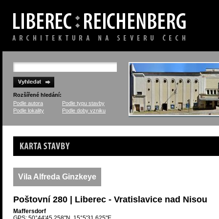
Rozšířené hledání:
Podle autora
Podle typu stavby
Podle lokality
Podle doby vzniku
Karta stavby
Vila Alfreda Ginzkeye
Poštovní 280 | Liberec - Vratislavice nad Nisou
Maffersdorf
GPS: 50°44'45.258"N, 15°5'31.625"E