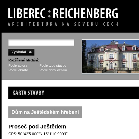
Rozšířené hledání:
Podle autora
Podle typu stavby
Podle lokality
Podle doby vzniku
Karta stavby
Dům na Ještědském hřebeni
Proseč pod Ještědem
GPS: 50°42'5.000"N 15°1'10.999"E