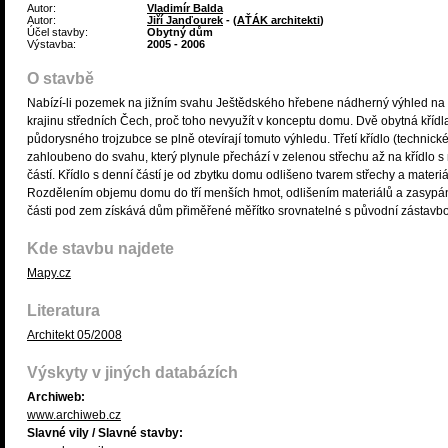
Autor:
Vladimír Balda
Autor:
Jiří Janďourek
- (
AŤÁK architekti
)
Účel stavby:
Obytný dům
Výstavba:
2005 - 2006
O stavbě
Nabízí-li pozemek na jižním svahu Ještědského hřebene nádherný výhled na
krajinu středních Čech, proč toho nevyužít v konceptu domu. Dvě obytná křídl
půdorysného trojzubce se plně otevírají tomuto výhledu. Třetí křídlo (technické
zahloubeno do svahu, který plynule přechází v zelenou střechu až na křídlo s
částí. Křídlo s denní částí je od zbytku domu odlišeno tvarem střechy a materi
Rozdělením objemu domu do tří menších hmot, odlišením materiálů a zasypá
části pod zem získává dům přiměřené měřítko srovnatelné s původní zástavb
Kde stavbu najdete
Mapy.cz
Literatura
Architekt 05/2008
Výskyty v jiných databázích
Archiweb:
www.archiweb.cz
Slavné vily / Slavné stavby: