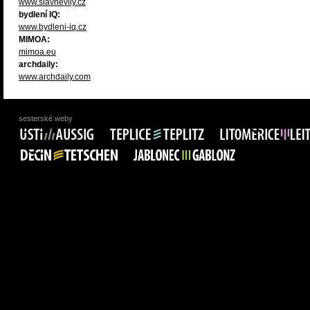
www.slavnevily.cz
bydlení IQ:
www.bydleni-iq.cz
MIMOA:
mimoa.eu
archdaily:
www.archdaily.com
sesterské weby