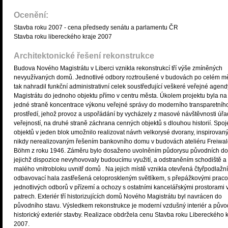
Ocenění:
Stavba roku 2007 - cena předsedy senátu a parlamentu ČR
Stavba roku libereckého kraje 2007
Architektonické řešení rekonstrukce
Budova Nového Magistrátu v Liberci vznikla rekonstrukcí tří výše zmíněných
nevyužívaných domů. Jednotlivé odbory roztroušené v budovách po celém m
tak nahradil funkční administrativní celek soustřeďující veškeré veřejné agend
Magistrátu do jednoho objektu přímo v centru města. Úkolem projektu byla na
jedné straně koncentrace výkonu veřejné správy do moderního transparetníh
prostředí, jehož provoz a uspořádání by vycházely z masové návštěvnosti úř
veřejností, na druhé straně záchrana cenných objektů s dlouhou historií. Spoj
objektů v jeden blok umožnilo realizovat návrh velkorysé dvorany, inspirovan
nikdy nerealizovaným řešením bankovního domu v budovách ateliéru Freiwa
Böhm z roku 1946. Záměru bylo dosaženo uvolněním půdorysu původních d
jejichž dispozice nevyhovovaly budoucímu využití, a odstraněním schodiště a
malého vnitrobloku uvnitř domů . Na jejich místě vznikla otevřená čtyřpodlažní
odbavovací hala zastřešená celoproskleným světlíkem, s přepážkovými pracov
jednotlivých odborů v přízemí a ochozy s ostatními kancelářskými prostorami 
patrech. Exteriér tří historizujících domů Nového Magistrátu byl navrácen do
původního stavu. Výsledkem rekonstrukce je moderní vzdušný interiér a půvo
historický exteriér stavby. Realizace obdržela cenu Stavba roku Libereckého 
2007.