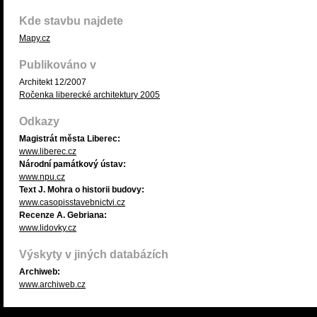
Kde stavbu najdete
Mapy.cz
Publikováno v
Architekt 12/2007
Ročenka liberecké architektury 2005
Odkazy
Magistrát města Liberec:
www.liberec.cz
Národní památkový ústav:
www.npu.cz
Text J. Mohra o historii budovy:
www.casopisstavebnictvi.cz
Recenze A. Gebriana:
www.lidovky.cz
Výskyty v jiných databázích
Archiweb:
www.archiweb.cz