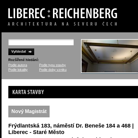
Rozšířené hledání:
Podle autora
Podle typu stavby
Podle lokality
Podle doby vzniku
Karta stavby
Nový Magistrát
Frýdlantská 183, náměstí Dr. Beneše 184 a 468 |
Liberec - Staré Město