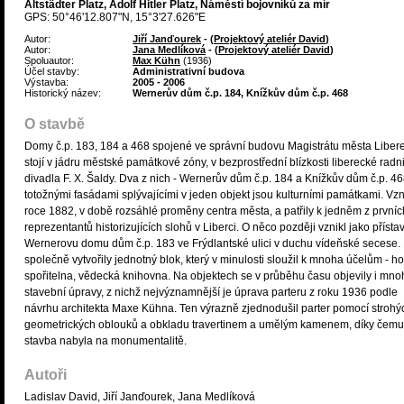
Altstädter Platz, Adolf Hitler Platz, Náměstí bojovníků za mír
GPS: 50°46'12.807"N, 15°3'27.626"E
Autor:
Jiří Janďourek
- (
Projektový ateliér David
)
Autor:
Jana Medlíková
- (
Projektový ateliér David
)
Spoluautor:
Max Kühn
(1936)
Účel stavby:
Administrativní budova
Výstavba:
2005 - 2006
Historický název:
Wernerův dům č.p. 184, Knížkův dům č.p. 468
O stavbě
Domy č.p. 183, 184 a 468 spojené ve správní budovu Magistrátu města Liber
stojí v jádru městské památkové zóny, v bezprostřední blízkosti liberecké radn
divadla F. X. Šaldy. Dva z nich - Wernerův dům č.p. 184 a Knížkův dům č.p. 46
totožnými fasádami splývajícími v jeden objekt jsou kulturními památkami. Vzn
roce 1882, v době rozsáhlé proměny centra města, a patřily k jedněm z prvníc
reprezentantů historizujících slohů v Liberci. O něco později vznikl jako přísta
Wernerovu domu dům č.p. 183 ve Frýdlantské ulici v duchu vídeňské secese
společně vytvořily jednotný blok, který v minulosti sloužil k mnoha účelům - ho
spořitelna, vědecká knihovna. Na objektech se v průběhu času objevily i mno
stavební úpravy, z nichž nejvýznamnější je úprava parteru z roku 1936 podle
návrhu architekta Maxe Kühna. Ten výrazně zjednodušil parter pomocí strohý
geometrických oblouků a obkladu travertinem a umělým kamenem, díky čem
stavba nabyla na monumentalitě.
Autoři
Ladislav David, Jiří Janďourek, Jana Medlíková