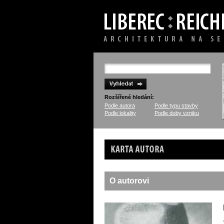
Rozšířené hledání:
Podle autora
Podle typu stavby
Podle lokality
Podle doby vzniku
Karta autora
O autorovi