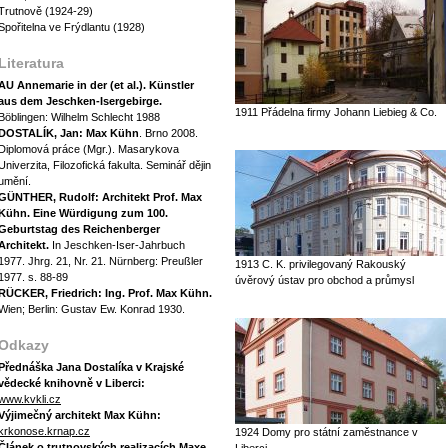
Trutnově (1924-29)
Spořitelna ve Frýdlantu (1928)
Literatura
AU Annemarie in der (et al.). Künstler
aus dem Jeschken-Isergebirge.
1911 Přádelna firmy Johann Liebieg & Co.
Böblingen: Wilhelm Schlecht 1988
DOSTALÍK, Jan: Max Kühn
. Brno 2008.
Diplomová práce (Mgr.). Masarykova
Univerzita, Filozofická fakulta. Seminář dějin
umění.
GÜNTHER, Rudolf: Architekt Prof. Max
Kühn. Eine Würdigung zum 100.
Geburtstag des Reichenberger
Architekt.
In Jeschken-Iser-Jahrbuch
1977. Jhrg. 21, Nr. 21. Nürnberg: Preußler
1913 C. K. privilegovaný Rakouský
1977. s. 88-89
úvěrový ústav pro obchod a průmysl
RÜCKER, Friedrich: Ing. Prof. Max Kühn.
Wien; Berlin: Gustav Ew. Konrad 1930.
Odkazy
Přednáška Jana Dostalíka v Krajské
vědecké knihovně v Liberci:
www.kvkli.cz
Výjimečný architekt Max Kühn:
krkonose.krnap.cz
1924 Domy pro státní zaměstnance v
Článek o trutnovských realizacích Maxe