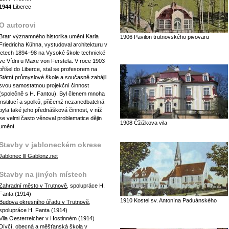
1944
Liberec
O autorovi
Bratr významného historika umění Karla
1906 Pavilon trutnovského pivovaru
Friedricha Kühna, vystudoval architekturu v
letech 1894–98 na Vysoké škole technické
ve Vídni u Maxe von Ferstela. V roce 1903
přišel do Liberce, stal se profesorem na
Státní průmyslové škole a současně zahájil
svou samostatnou projekční činnost
(společně s H. Fantou). Byl členem mnoha
institucí a spolků, přičemž nezanedbatelná
byla také jeho přednášková činnost, v níž
se velmi často věnoval problematice dějin
1908 Čžižkova vila
umění.
Stavby v jabloneckém okrese
Jablonec lll Gablonz.net
Stavby na jiných místech
Zahradní město v Trutnově
, spolupráce H.
Fanta (1914)
1910 Kostel sv. Antonína Paduánského
Budova okresního úřadu v Trutnově
,
spolupráce H. Fanta (1914)
Vila Oesterreicher v Hostinném (1914)
Dívčí, obecná a měšťanská škola v