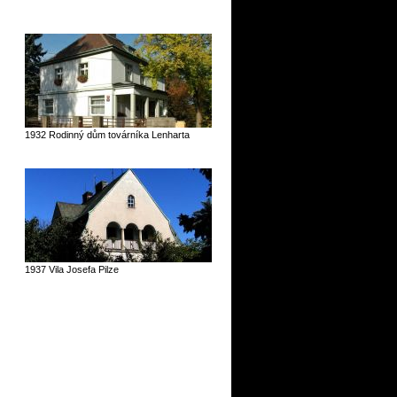
1932 Rodinný dům továrníka Lenharta
1937 Vila Josefa Pilze