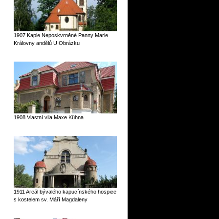
1907 Kaple Neposkvrněné Panny Marie
Královny andělů U Obrázku
1908 Vlastní vila Maxe Kühna
1911 Areál bývalého kapucínského hospice
s kostelem sv. Máří Magdaleny