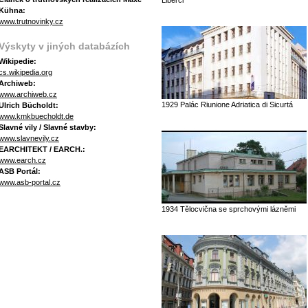
Liberci
Kühna:
www.trutnovinky.cz
Výskyty v jiných databázích
Wikipedie:
cs.wikipedia.org
Archiweb:
www.archiweb.cz
1929 Palác Riunione Adriatica di Sicurtá
Ulrich Bücholdt:
www.kmkbuecholdt.de
Slavné vily / Slavné stavby:
www.slavnevily.cz
EARCHITEKT / EARCH.:
www.earch.cz
ASB Portál:
www.asb-portal.cz
1934 Tělocvična se sprchovými lázněmi