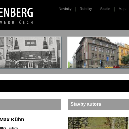
Novinky
Rubriky
Studie
Mapa
Stavby autora
Max Kühn
1877
Trutnov