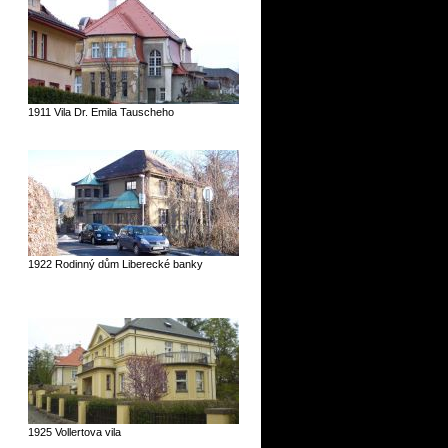
1911 Vila Dr. Emila Tauscheho
1922 Rodinný dům Liberecké banky
1925 Vollertova vila