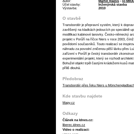
Autor:
Martin Rajniš
- (
e-MRA
Účel stavby:
Inženýrská stavba
Výstavba:
2010
O stavbě
Transbordér je přepravní systém, který k doprav
zavěšený na kladkách jedoucích po speciálně up
modifikaci kabinové lanovky. Česko-německý arc
projekt v Porůří na říčce Niers v roce 2003, čímž
povědomí současníků. Touto realizací se inspirova
náhradu za povodní zničenou pěší lávku přes Lu
zařízení v Porůří je český transbordér zkonstruo
experimentální projekt, který se rozhodl architek
Bohužel objekt trpěl častými krádežemi kusů mate
příliš dlouhá.
Předobraz
Transbordér přes řeku Niers u Mönchengladbac
Kde stavbu najdete
Mapy.cz
Odkazy
Článek na Idnes.cz:
liberec.idnes.cz
Video o realizaci: