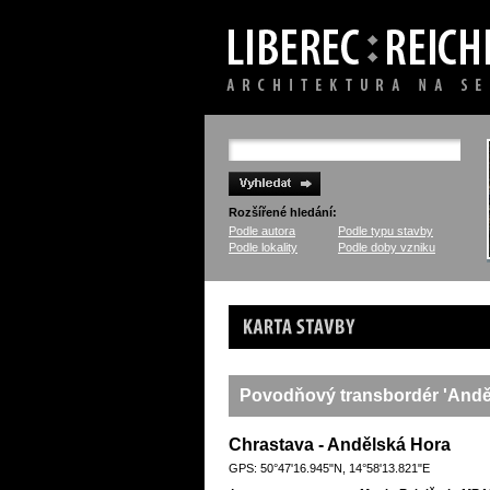
Rozšířené hledání:
Podle autora
Podle typu stavby
Podle lokality
Podle doby vzniku
Karta stavby
Povodňový transbordér 'Andě
Chrastava - Andělská Hora
GPS: 50°47'16.945"N, 14°58'13.821"E