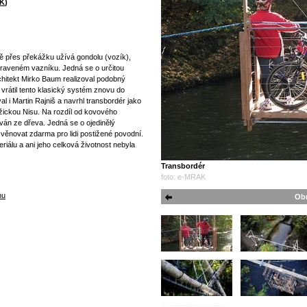
K
)
ě přes překážku užívá gondolu (vozík),
raveném vazníku. Jedná se o určitou
hitekt Mirko Baum realizoval podobný
 vrátil tento klasický systém znovu do
l i Martin Rajniš a navrhl transbordér jako
žickou Nisu. Na rozdíl od kovového
ván ze dřeva. Jedná se o ojedinělý
t věnovat zdarma pro lidi postižené povodní.
riálu a ani jeho celková životnost nebyla
Transbordér
foto: e-MRAK
hu
Obr