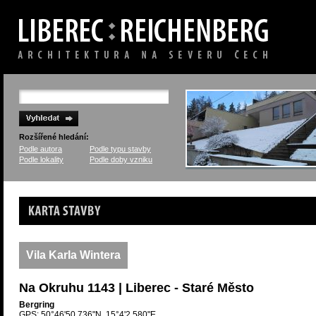
Rozšířené hledání:
Podle autora
Podle typu stavby
Podle lokality
Podle doby vzniku
Karta stavby
Vila Karla Wintera
Na Okruhu 1143 | Liberec - Staré Město
Bergring
GPS: 50°46'50.736"N, 15°4'2.580"E