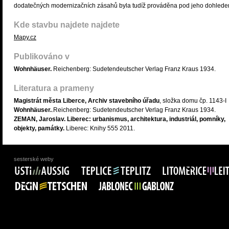
dodatečných modernizačních zásahů byla tudíž prováděna pod jeho dohlede
Kde stavbu najdete najdete
Mapy.cz
Publikováno v
Wohnhäuser.
Reichenberg: Sudetendeutscher Verlag Franz Kraus 1934.
Literatura a prameny
Magistrát města Liberce, Archiv stavebního úřadu
, složka domu čp. 1143-I
Wohnhäuser.
.Reichenberg: Sudetendeutscher Verlag Franz Kraus 1934.
ZEMAN, Jaroslav. Liberec: urbanismus, architektura, industriál, pomníky,
objekty, památky.
Liberec: Knihy 555 2011.
sesterské weby