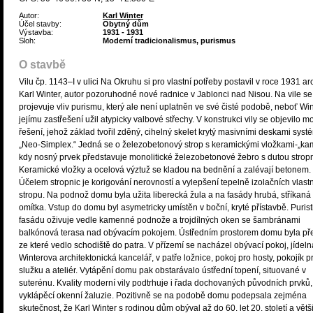
Autor:
Karl Winter
Účel stavby:
Obytný dům
Výstavba:
1931 - 1931
Sloh:
Moderní tradicionalismus, purismus
O stavbě
Vilu čp. 1143–I v ulici Na Okruhu si pro vlastní potřeby postavil v roce 1931 arc
Karl Winter, autor pozoruhodné nové radnice v Jablonci nad Nisou. Na vile se
projevuje vliv purismu, který ale není uplatněn ve své čisté podobě, neboť Win
jejímu zastřešení užil atypicky valbové střechy. V konstrukci vily se objevilo m
řešení, jehož základ tvořil zděný, cihelný skelet krytý masivními deskami syst
„Neo-Simplex.“ Jedná se o železobetonový strop s keramickými vložkami-„ka
kdy nosný prvek představuje monolitické železobetonové žebro s dutou stropn
Keramické vložky a ocelová výztuž se kladou na bednění a zalévají betonem.
Účelem stropnic je korigování nerovností a vylepšení tepelně izolačních vlastn
stropu. Na podnož domu byla užita liberecká žula a na fasády hrubá, stříkaná
omítka. Vstup do domu byl asymetricky umístěn v boční, kryté přístavbě. Puris
fasádu oživuje vedle kamenné podnože a trojdílných oken se šambránami
balkónová terasa nad obývacím pokojem. Ústředním prostorem domu byla pře
ze které vedlo schodiště do patra. V přízemí se nacházel obývací pokoj, jídeln
Winterova architektonická kancelář, v patře ložnice, pokoj pro hosty, pokojík p
služku a ateliér. Vytápění domu pak obstarávalo ústřední topení, situované v
suterénu. Kvality moderní vily podtrhuje i řada dochovaných původních prvků,
vyklápěcí okenní žaluzie. Pozitivně se na podobě domu podepsala zejména
skutečnost, že Karl Winter s rodinou dům obýval až do 60. let 20. století a větš