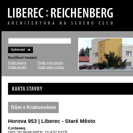
Rozšířené hledání:
Podle autora
Podle typu stavby
Podle lokality
Podle doby vzniku
Karta stavby
Dům s Krakonošem
Horova 953 | Liberec - Staré Město
Cordaweg
GPS: 50°46'48.668"N, 15°4'37.632"E