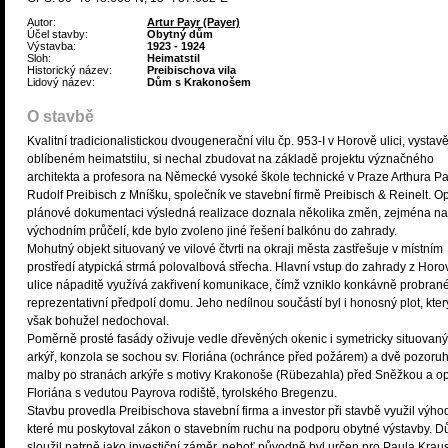
Autor:
Artur Payr (Payer)
Účel stavby:
Obytný dům
Výstavba:
1923 - 1924
Sloh:
Heimatstil
Historický název:
Preibischova vila
Lidový název:
Dům s Krakonošem
O stavbě
Kvalitní tradicionalistickou dvougenerační vilu čp. 953-I v Horově ulici, vystav
oblíbeném heimatstilu, si nechal zbudovat na základě projektu význačného
architekta a profesora na Německé vysoké škole technické v Praze Arthura P
Rudolf Preibisch z Mníšku, společník ve stavební firmě Preibisch & Reinelt. Op
plánové dokumentaci výsledná realizace doznala několika změn, zejména na
východním průčelí, kde bylo zvoleno jiné řešení balkónu do zahrady.
Mohutný objekt situovaný ve vilové čtvrti na okraji města zastřešuje v místním
prostředí atypická strmá polovalbová střecha. Hlavní vstup do zahrady z Horo
ulice nápaditě využívá zakřivení komunikace, čímž vzniklo konkávně probran
reprezentativní předpolí domu. Jeho nedílnou součástí byl i honosný plot, kter
však bohužel nedochoval.
Poměrně prosté fasády oživuje vedle dřevěných okenic i symetricky situovaný
arkýř, konzola se sochou sv. Floriána (ochránce před požárem) a dvě pozor
malby po stranách arkýře s motivy Krakonoše (Rübezahla) před Sněžkou a op
Floriána s vedutou Payrova rodiště, tyrolského Bregenzu.
Stavbu provedla Preibischova stavební firma a investor při stavbě využil výho
které mu poskytoval zákon o stavebním ruchu na podporu obytné výstavby. 
sloužil patrně jako investiční záměr, neboť původně byl určen pro Paula Krau