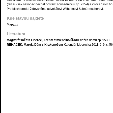
(ten si však nakonec nechal postavit sousední vilu čp. 935-I) a v roce 1928 ho
Preibisch prodal židovskému advokátovi Wilhelmovi Schnürmacherovi.
Kde stavbu najdete
Mapy.cz
Literatura
Magistrát města Liberce, Archiv stavebního úřadu
složka domu čp. 953-I
ŘEHÁČEK, Marek. Dům s Krakonošem
Kalendář Liberecka 2011, č. 9, s. 5