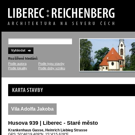
Rozšířené hledání:
Podle autora
Podle typu stavby
Podle lokality
Podle doby vzniku
Karta stavby
Vila Adolfa Jakoba
Husova 939 | Liberec - Staré město
Krankenhaus Gasse, Heinrich Liebieg Strasse
GPS: 50°46'19.409"N, 15°4'15.628"E