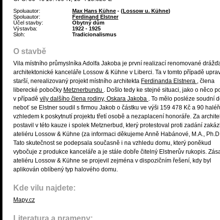
Spoluautor:
Max Hans Kühne
- (
Lossow u. Kühne
)
Spoluautor:
Ferdinand Elstner
Účel stavby:
Obytný dům
Výstavba:
1922 - 1925
Sloh:
Tradicionalismus
O stavbě
Vila místního průmyslníka Adolfa Jakoba je první realizací renomované dráž
architektonické kanceláře Lossow & Kühne v Liberci. Ta v tomto případě uprav
starší, nerealizovaný projekt místního architekta
Ferdinanda Elstnera
, člena
liberecké pobočky
Metznerbundu
. Došlo tedy ke stejné situaci, jako o něco p
v případě
vily dalšího člena rodiny, Oskara Jakoba
. To mělo posléze soudní d
neboť se Elstner soudil s firmou Jakob o částku ve výši 159 478 Kč a 90 haléř
vzhledem k poskytnutí projektu třetí osobě a nezaplacení honoráře. Za archite
postavil v této kauze i spolek Metznerbud, který protestoval proti zadání zaká
ateliéru Lossow & Kühne (za informaci děkujeme Anně Habánové, M.A., Ph.D.
Tato skutečnost se podepsala současně i na vzhledu domu, který poněkud
vybočuje z produkce kanceláře a je stále dobře čitelný Elstnerův rukopis. Zás
ateliéru Lossow & Kühne se projevil zejména v dispozičním řešení, kdy byl
aplikován oblíbený typ halového domu.
Kde vilu najdete:
Mapy.cz
Literatura a prameny: