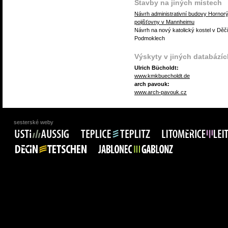
Stavby na jiných místech
Návrh administrativní budovy Hornor
pojišťovny v Mannheimu
Návrh na nový katolický kostel v Děč
Podmoklech
Výskyty v jiných databázíc
Ulrich Bücholdt:
www.kmkbuecholdt.de
arch pavouk:
www.arch-pavouk.cz
sesterské weby