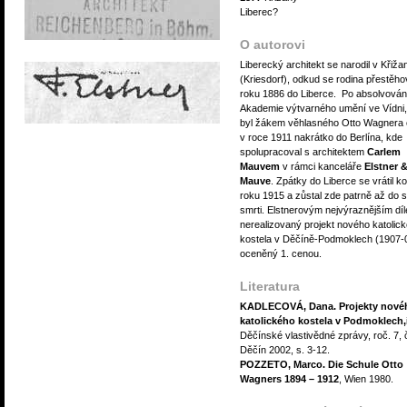
Liberec?
O autorovi
Liberecký architekt se narodil v Křiž
(Kriesdorf), odkud se rodina přestěho
roku 1886 do Liberce. Po absolvován
Akademie výtvarného umění ve Vídni,
byl žákem věhlasného Otto Wagnera 
v roce 1911 nakrátko do Berlína, kde
spolupracoval s architektem
Carlem
Mauvem
v rámci kanceláře
Elstner 
Mauve
. Zpátky do Liberce se vrátil k
roku 1915 a zůstal zde patrně až do 
smrti. Elstnerovým nejvýraznějším díl
nerealizovaný projekt nového katolic
kostela v Děčíně-Podmoklech (1907-
oceněný 1. cenou.
Literatura
KADLECOVÁ, Dana. Projekty nové
katolického kostela v Podmoklech,
Děčínské vlastivědné zprávy, roč. 7, č
Děčín 2002, s. 3-12.
POZZETO, Marco. Die Schule Otto
Wagners 1894 – 1912
, Wien 1980.