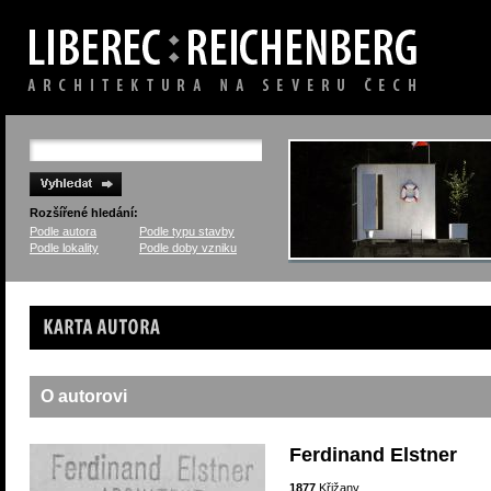
Rozšířené hledání:
Podle autora
Podle typu stavby
Podle lokality
Podle doby vzniku
Karta autora
O autorovi
Ferdinand Elstner
1877
Křižany