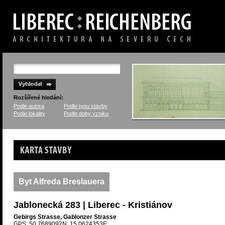
Rozšířené hledání:
Podle autora
Podle typu stavby
Podle lokality
Podle doby vzniku
Karta stavby
Byt Alfreda Breslauera
Jablonecká 283 | Liberec - Kristiánov
Gebirgs Strasse, Gablonzer Strasse
GPS: 50.7689092N, 15.0624353E