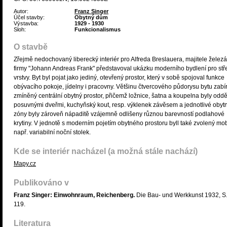
Autor:
Franz Singer
Účel stavby:
Obytný dům
Výstavba:
1929 - 1930
Sloh:
Funkcionalismus
O stavbě
Zřejmě nedochovaný liberecký interiér pro Alfreda Breslauera, majitele želez
firmy "Johann Andreas Frank" představoval ukázku moderního bydlení pro stř
vrstvy. Byt byl pojat jako jediný, otevřený prostor, který v sobě spojoval funkce
obývacího pokoje, jídelny i pracovny. Většinu čtvercového půdorysu bytu zabí
zmíněný centrální obytný prostor, přičemž ložnice, šatna a koupelna byly odd
posuvnými dveřmi, kuchyňský kout, resp. výklenek závěsem a jednotlivé obyt
zóny byly zároveň nápaditě vzájemně odlišeny různou barevností podlahové
krytiny. V jednotě s moderním pojetím obytného prostoru byll také zvolený mobi
např. variabilní noční stolek.
Kde se interiér nacházel (a možná stále nachází)
Mapy.cz
Publikováno v
Franz Singer: Einwohnraum, Reichenberg.
Die Bau- und Werkkunst 1932, S.
119.
Literatura