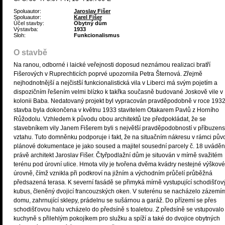
Spoluautor:
Jaroslav Fišer
Spoluautor:
Karel Fišer
Účel stavby:
Obytný dům
Výstavba:
1933
Sloh:
Funkcionalismus
O stavbě
Na ranou, odborné i laické veřejnosti doposud neznámou realizaci bratří
Fišerových v Ruprechticích poprvé upozornila Petra Šternová. Zřejmě
nejhodnotnější a nejčistší funkcionalistická vila v Liberci má svým pojetím a
dispozičním řešením velmi blízko k takřka současně budované Joskově vile v
kolonii Baba. Nedatovaný projekt byl vypracován pravděpodobně v roce 1932
stavba byla dokončena v květnu 1933 stavitelem Otakarem Pavlů z Horního
Růžodolu. Vzhledem k původu obou architektů lze předpokládat, že se
stavebníkem vily Janem Fišerem byli s největší pravděpodobností v příbuze
vztahu. Tuto domněnku podporuje i fakt, že na situačním nákresu v rámci pův
plánové dokumentace je jako soused a majitel sousední parcely č. 18 uváděn
právě architekt Jaroslav Fišer. Čtyřpodlažní dům je situován v mírně svažitém
terénu pod úrovní ulice. Hmota vily je tvořena dvěma kvádry nestejné výškové
úrovně, čímž vznikla při podkroví na jižním a východním průčelí průběžná
předsazená terasa. K severní fasádě se přimyká mírně vystupující schodišťov
kubus, členěný dvojicí francouzských oken. V suterénu se nacházelo zázemí
domu, zahrnující sklepy, prádelnu se sušárnou a garáž. Do přízemí se přes
schodišťovou halu vcházelo do předsíně s toaletou. Z předsíně se vstupovalo
kuchyně s přilehlým pokojíkem pro služku a spíží a také do dvojice obytných