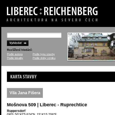
Rozšířené hledání:
Podle autora
Podle typu stavby
Podle lokality
Podle doby vzniku
Karta stavby
Vila Jana Fišera
Mošnova 509 | Liberec - Ruprechtice
Ruppersdorf
GPS: 50°47'5.674"N, 15°4'15.706"E