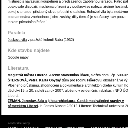
místností s navazující koupelnou a předsazenou zaoblenou terasou. Patro pa
opakovalo dispoziční schéma přízemí a v podkroví se nalézal zřejmě hostinsk
pokoj s terasou, přístupný skrze předsíň s toaletou. Bohužel vila byla nedávno
poznamenána znehodnocujícími zasáhy, díky čemuž je současný stav pouze
torzem původního řešení.
Paralela
Joskova vila
v pražské kolonii Baba (1932)
Kde stavbu najdete
Google mapy
Literatura
Magistrát města Liberce, Archiv stavebního úřadu,
složka domu čp. 509-XI
ŠTERNOVÁ, Petra. Karta Obytný dům pro rodinu Fišerovu,
obsažená ve vý
Plošného průzkumu, zhodnocení a dokumentace architektonického kulturníh
dědictví 19. a 20. století za rok 2007, uloženo v evidenčních sbírkách NPÚ Ú
Liberci.
ZEMAN, Jaroslav. Stát a jeho architektura. České meziválečné stavby v
německém Liberci
.
In Fontes Nissae 2/2012, Liberec: Technická univerzita 2
sesterské weby