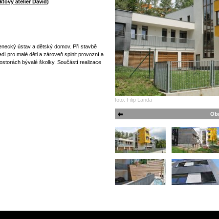
ktový ateliér David
)
enecký ústav a dětský domov. Při stavbě
edí pro malé děti a zároveň splnit provozní a
storách bývalé školky. Součástí realizace
foto: Filip Landa
Obr