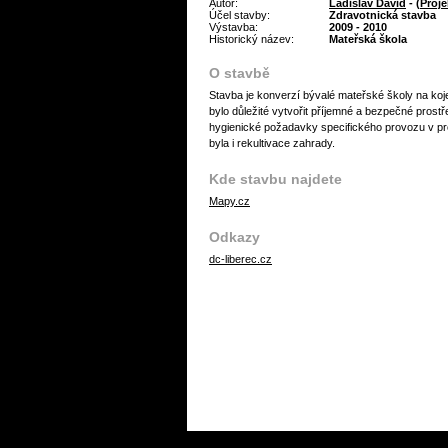
Autor:
Ladislav David
- (
Proje
Účel stavby:
Zdravotnická stavba
Výstavba:
2009 - 2010
Historický název:
Mateřská škola
O stavbě
Stavba je konverzí bývalé mateřské školy na koj
bylo důležité vytvořit příjemné a bezpečné prostř
hygienické požadavky specifického provozu v pro
byla i rekultivace zahrady.
Kde stavbu najdete
Mapy.cz
Odkazy
dc-liberec.cz