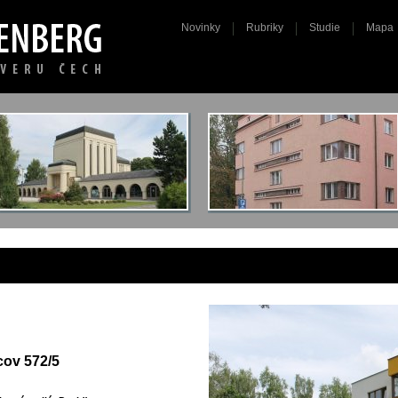
Novinky
Rubriky
Studie
Mapa
cov 572/5