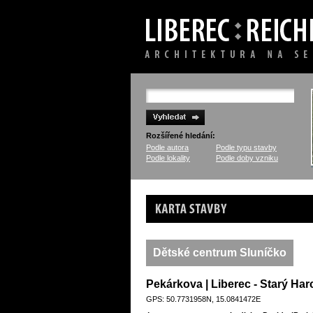
Rozšířené hledání:
Podle autora
Podle typu stavby
Podle lokality
Podle doby vzniku
Karta stavby
Dětské centrum Sluníčko
Pekárkova | Liberec - Starý Har
GPS: 50.7731958N, 15.0841472E