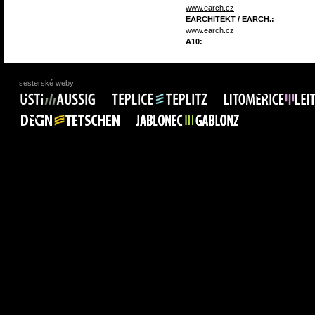
www.earch.cz
EARCHITEKT / EARCH.:
www.earch.cz
A10:
sesterské weby