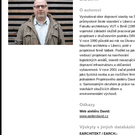
O autorovi
Vystudoval obor dopravní stavby na S
průmyslové škole stavební v Liberci a
Fakultu architektury VUT v Brně (198
vojenské základní službě pracoval ja
projektant v družstevním podniku D
V roce 1990 působil asi rok na Útvaru
hlavního architekta v Liberci, poté v
projektové firmě Valbek. Podílel se ja
vedoucí projektant na navrhování
logistických areálů, staveb navazujíc
dopravní infrastrukturu a občanské
vybavenosti. V roce 2001 začal podni
jako fyzická osoba a po rozšíření firm
jednatelem Projektového ateliéru David,
o. Samostatným okruhem je práce na
stavbách sloužících dětem a
environmentální výchově.
Odkazy
Web ateliéru David:
www.atelierdavid.cz
Výskyty v jiných databázíc
EARCHITEKT / EARCH.: