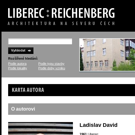
Rozšířené hledání:
Podle autora
Podle typu stavby
Podle lokality
Podle doby vzniku
Karta autora
O autorovi
Ladislav David
1961
Liberec