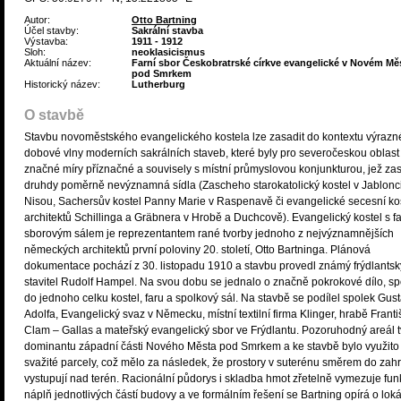
Autor:
Otto Bartning
Účel stavby:
Sakrální stavba
Výstavba:
1911 - 1912
Sloh:
neoklasicismus
Aktuální název:
Farní sbor Českobratrské církve evangelické v Novém Mě
pod Smrkem
Historický název:
Lutherburg
O stavbě
Stavbu novoměstského evangelického kostela lze zasadit do kontextu výrazn
dobové vlny moderních sakrálních staveb, které byly pro severočeskou oblast
značné míry příznačné a souvisely s místní průmyslovou konjunkturou, jež za
druhdy poměrně nevýznamná sídla (Zascheho starokatolický kostel v Jablonc
Nisou, Sachersův kostel Panny Marie v Raspenavě či evangelické secesní ko
architektů Schillinga a Gräbnera v Hrobě a Duchcově). Evangelický kostel s f
sborovým sálem je reprezentantem rané tvorby jednoho z nejvýznamnějších
německých architektů první poloviny 20. století, Otto Bartninga. Plánová
dokumentace pochází z 30. listopadu 1910 a stavbu provedl známý frýdlantsk
stavitel Rudolf Hampel. Na svou dobu se jednalo o značně pokrokové dílo, spo
do jednoho celku kostel, faru a spolkový sál. Na stavbě se podílel spolek Gus
Adolfa, Evangelický svaz v Německu, místní textilní firma Klinger, hrabě Frant
Clam – Gallas a mateřský evangelický sbor ve Frýdlantu. Pozoruhodný areál t
dominantu západní části Nového Města pod Smrkem a ke stavbě bylo využito
svažité parcely, což mělo za následek, že prostory v suterénu směrem do zah
vystupují nad terén. Racionální půdorys i skladba hmot zřetelně vymezuje fun
náplň jednotlivých částí budovy a ve formálním řešení se Bartning opírá o loká