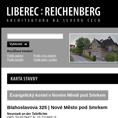
Rozšířené hledání:
Podle autora
Podle typu stavby
Podle lokality
Podle doby vzniku
Karta stavby
Evangelický kostel v Novém Městě pod Smrkem
Blahoslavova 325 | Nové Město pod Smrkem
Neustadt an der Tafelfichte
GPS: 50.927947° N, 15.221865° E