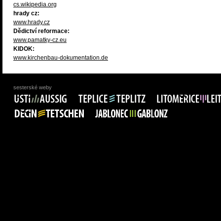
cs.wikipedia.org
hrady cz:
www.hrady.cz
Dědictví reformace:
www.pamatky-cz.eu
KIDOK:
www.kirchenbau-dokumentation.de
sesterské weby