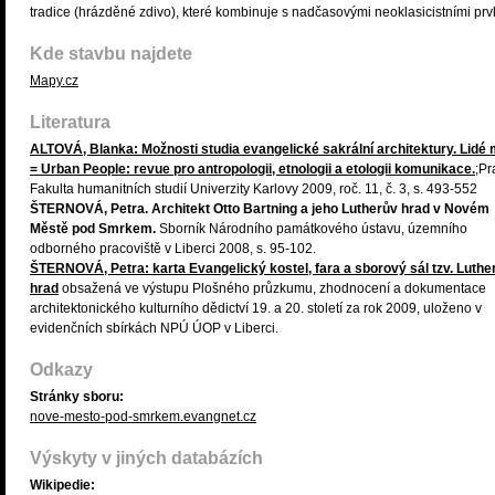
tradice (hrázděné zdivo), které kombinuje s nadčasovými neoklasicistními prv
Kde stavbu najdete
Mapy.cz
Literatura
ALTOVÁ, Blanka: Možnosti studia evangelické sakrální architektury. Lidé
= Urban People: revue pro antropologii, etnologii a etologii komunikace.
;Pr
Fakulta humanitních studií Univerzity Karlovy 2009, roč. 11, č. 3, s. 493-552
ŠTERNOVÁ, Petra. Architekt Otto Bartning a jeho Lutherův hrad v Novém
Městě pod Smrkem.
Sborník Národního památkového ústavu, územního
odborného pracoviště v Liberci 2008, s. 95-102.
ŠTERNOVÁ, Petra: karta Evangelický kostel, fara a sborový sál tzv. Luthe
hrad
obsažená ve výstupu Plošného průzkumu, zhodnocení a dokumentace
architektonického kulturního dědictví 19. a 20. století za rok 2009, uloženo v
evidenčních sbírkách NPÚ ÚOP v Liberci.
Odkazy
Stránky sboru:
nove-mesto-pod-smrkem.evangnet.cz
Výskyty v jiných databázích
Wikipedie: