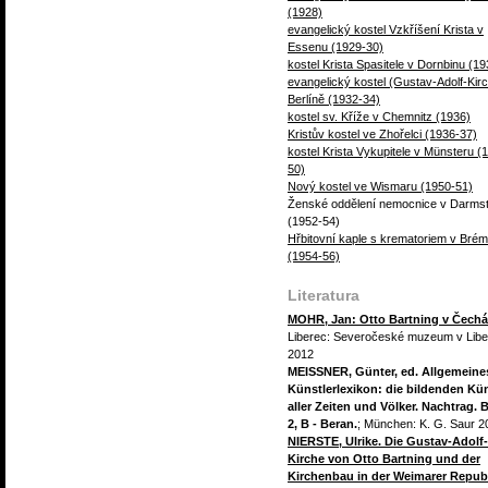
(1928)
evangelický kostel Vzkříšení Krista v
Essenu (1929-30)
kostel Krista Spasitele v Dornbinu (1
evangelický kostel (Gustav-Adolf-Kir
Berlíně (1932-34)
kostel sv. Kříže v Chemnitz (1936)
Kristův kostel ve Zhořelci (1936-37)
kostel Krista Vykupitele v Münsteru (
50)
Nový kostel ve Wismaru (1950-51)
Ženské oddělení nemocnice v Darms
(1952-54)
Hřbitovní kaple s krematoriem v Bré
(1954-56)
Literatura
MOHR, Jan: Otto Bartning v Čech
Liberec: Severočeské muzeum v Libe
2012
MEISSNER, Günter, ed. Allgemeine
Künstlerlexikon: die bildenden Kün
aller Zeiten und Völker. Nachtrag. 
2, B - Beran.
; München: K. G. Saur 2
NIERSTE, Ulrike. Die Gustav-Adolf-
Kirche von Otto Bartning und der
Kirchenbau in der Weimarer Republ