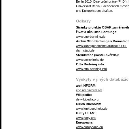
Berlin 2010. Disertační práce (PhD.), 
Universität Berlin, Fachbereich Gesch
und Kulturwissenschaften.
Odkazy
Stránky projektu OBAK zaměřenéh
život a dílo Otto Bartninga:
www.otto-bartning.de
Archiv Otto Bartninga v Darmstadt
www.kunstgeschichte.architektur.tu-
darmstadt.de
Sternkirche (kostel-hvězda):
www.sternkirche.de
Otto Bartning info:
www.otto-bartning.info
Výskyty v jiných databázíc
archINFORM:
eng.archinform.net
Wikipedie:
de.wikipedia.org
Ulrich Bücholdt:
www.kmkbuecholdt.de
Getty ULAN:
www.getty.edu
Europeana:
www.europeana.eu