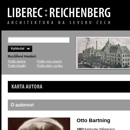
Rozšířené hledání:
Podle autora
Podle typu stavby
Podle lokality
Podle doby vzniku
Karta autora
O autorovi
Otto Bartning
1883
Karlsruhe (Německo)