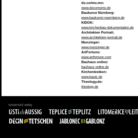
do.co/mo.mo:
www.docomomo.de
Baukunst Nürnberg:
www.baukunst-nuernberg.de
KIDOK:
www.kirchenbau-dokumentation.de
Architekten Portrait:
www.architekten-portrait.de
Munzinger:
www.munzinger.de
ArtFortune:
www.artfortune.com
Bauhaus online:
bauhaus-online.de
Kirchenlexikon:
www.bautz.de
Theology.de:
theology.de
sesterské weby