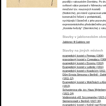
později v rakouském Dornbinu. Po dr
světové válce postavil v Německu ve
množství tzv. nouzových kostelů
(Notkirche), pro které vypracoval unik
konstrukční řešení z prefabrikátů,
vycházející částečně z jeho pozoruh
expresionistického předválečného pro
„Kostela-hvězdy“ (Sternkirche) z rok
Stavby v jabloneckém okr
Jablonec lll Gablonz.net
Stavby na jiných místech
evangelický kostel v Peggau (1906)
pravoslavný kostel v Cogealacu (190
evangelický kostel v Essenu (1910)
Evangelický kostel v Leibnitz (1911)
evangelický kostel v Kraslicích (1911
Dům Ernsta Simsona v Berlíně - Dah
(1911-12)
Evangelický kostel v Mokřinách u Aše
(1913)
Schusterova vila, tzv. Haus Wylerber
(1921-24)
Vodárenská věž Szczepanów (1923-
Siemensstadt v Berlíně (1927-30)
evangelický kostel v Kolíně nad Rýn