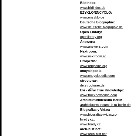
Bildindex:
www.bildindex.de
EZYKLO/ENCYCLO:
www.enzyklo.de
Deutsche Biographie:
www.deutsche-biographie.de
Open Library:
openlibrary.org
Answers:
www.answers.com
Nextroom:
www.nextroom.at
Urbipedia:
www.urbipedia.org
encyclopedia:
www.encyclopedia.com
structurae:
de.structurae.de
Evi - dříve True Knowledge:
www.trueknowledge.com
Architekturmuseum Berlin:
architekturmuseum.ub.tu-berlin.de
Biografías y Vidas:
www.biografiasyvidas.com
hrady cz:
www.hrady.cz
arch-hist net:
www.arch-hist.net