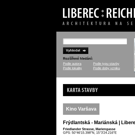
Rozšířené hledání:
Podle autora
Podle typu stavby
Podle lokality
Podle doby vzniku
Karta stavby
Kino Varšava
Frýdlantská - Mariánská | Liber
Friedlander Strasse, Mariengasse
GPS: 50°46'15.398"N, 15°3'24.216"E