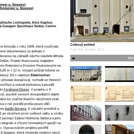
erger u. Noppes
)
ffenberger u. Noppes
)
dtische Lichtspiele, Kino Kapitol,
a Garagen Sporthaus Sieber, Centro
Celkový pohled
ho kinosálu z roku 1908, která využívala
Foto Petr Šmídek 2014
nové dokumentace se jednalo o
dovanou na základě návrhu stavitele Alfreda
Obr
čelům. Projekt financovaný majitelem
ven Robertem a Ernstem Peukertovými na
5,85 m × 22 m. Vstupní průčelí řešené ve
lutový štít s nápisem
Elektrisches
ě přestalo dostačovat, rozhodli se Heinrich
šíření a oslovili berlínskou kancelář
ekt
Ferdinand Elstner
. V projektu z 9.
osný, pozdně secesní dvoupodlažní objekt
ledem ke značné finanční náročnosti však
va o rok později prošla pouze dílčí
irmy
Adolfa Bürgera
. K zásadní proměně a
 po skončení první světové války a vzniku
 pochází žádost Heinricha Siebera a jeho
 biografu a zřízení hromadných garáží na
ci. Vypracováním projektu pověřili
r & Noppes, která zhotovila moderní návrh