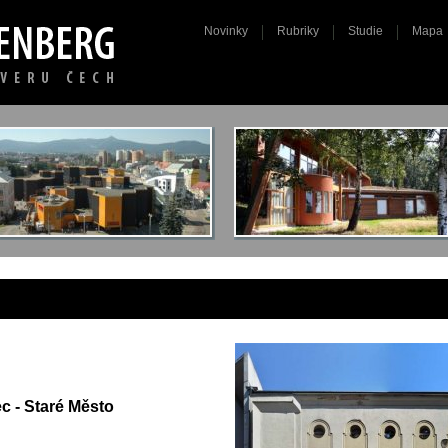
Novinky
Rubriky
Studie
Mapa
ec - Staré Město