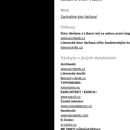
Web
Zachraňme kino Varšava!
Odkazy
Kino Varšava v Liberci má za sebou první etap
www.archiweb.cz
Liberecké kino Varšava ožilo kavárenskými hos
www.kraj-lbc.cz
Výskyty v jiných databázích
Archiweb:
www.archiweb.cz
Liberecký deník:
liberecky.denik.cz
TOPOMOMO:
topomomo.eu
EARCHITEKT / EARCH.:
www.earch.cz
Česká televize:
www.ceskatelevize.cz
facebook:
www.facebook.com
E-česko:
e-cesko.cz
MF DNES (přihlásit)/iDnes: