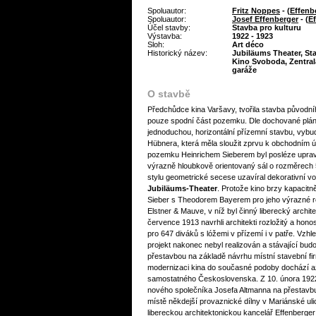
Spoluautor:
Fritz Noppes
- (
Effenb
Spoluautor:
Josef Effenberger
- (
E
Účel stavby:
Stavba pro kulturu
Výstavba:
1922 - 1923
Sloh:
Art déco
Historický název:
Jubiläums Theater, Sta
Kino Svoboda, Zentral
garáže
O stavbě
Předchůdce kina Varšavy, tvořila stavba původní
pouze spodní část pozemku. Dle dochované plá
jednoduchou, horizontální přízemní stavbu, vybu
Hübnera, která měla sloužit zprvu k obchodním ú
pozemku Heinrichem Sieberem byl posléze upra
výrazně hloubkově orientovaný sál o rozměrech 
stylu geometrické secese uzavíral dekorativní vo
Jubiläums-Theater
. Protože kino brzy kapacitn
Sieber s Theodorem Bayerem pro jeho výrazné roz
Elstner & Mauve, v níž byl činný liberecký archit
července 1913 navrhli architekti rozložitý a hon
pro 647 diváků s lóžemi v přízemí i v patře. Vzh
projekt nakonec nebyl realizován a stávající budo
přestavbou na základě návrhu místní stavební f
modernizaci kina do současné podoby dochází až
samostatného Československa. Z 10. února 1922
nového společníka Josefa Altmanna na přestavbu
místě někdejší provaznické dílny v Mariánské uli
libereckou architektonickou kancelář Effenberge