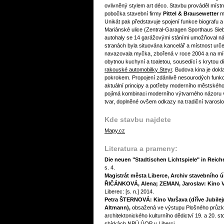
ovlivněný stylem art déco. Stavbu prováděl místní
pobočka stavební firmy
Pittel & Brausewetter
mě
Unikát pak představuje spojení funkce biografu 
Mariánské ulice (Zentral-Garagen Sporthaus Sieb
autohaly se 14 garážovými stáními umožňoval nál
stranách byla situována kancelář a místnost urče
navazovala myčka, zbořená v roce 2004 a na mís
obytnou kuchyní a toaletou, sousedící s krytou d
rakouské automobilky Steyr
. Budova kina je do
pokrokem. Propojení zdánlivě nesourodých funkcí
aktuální principy a potřeby moderního městského
pojímá kombinaci moderního výtvarného názoru 
tvar, doplněné ovšem odkazy na tradiční tvaroslo
Kde stavbu najdete
Mapy.cz
Literatura a prameny:
Die neuen "Stadtischen Lichtspiele" in Reich
s. 4.
Magistrát města Liberce, Archiv stavebního 
ŘIČÁNKOVÁ, Alena; ZEMAN, Jaroslav: Kino 
Liberec: [s. n.] 2014.
Petra ŠTERNOVÁ: Kino Varšava (dříve Jubilejn
Altmann),
obsažená ve výstupu Plošného průz
architektonického kulturního dědictví 19. a 20. s
sbírkách NPÚ ÚOP v Liberci.