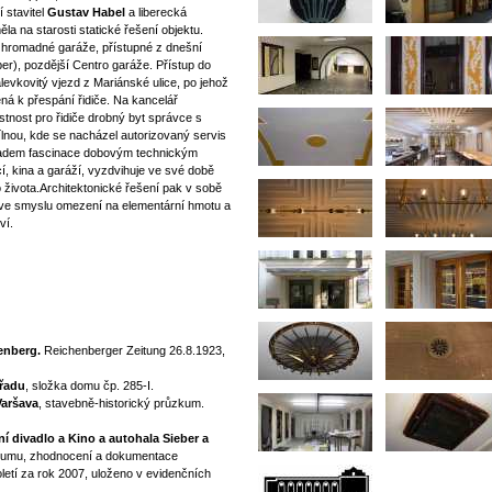
 stavitel
Gustav Habel
a liberecká
la na starosti statické řešení objektu.
a hromadné garáže, přístupné z dnešní
er), pozdější Centro garáže. Přístup do
evkovitý vjezd z Mariánské ulice, po jehož
ná k přespání řidiče. Na kancelář
tnost pro řidiče drobný byt správce s
ílnou, kde se nacházel autorizovaný servis
kladem fascinace dobovým technickým
, kina a garáží, vyzdvihuje ve své době
 života.Architektonické řešení pak v sobě
ve smyslu omezení na elementární hmotu a
ví.
enberg.
Reichenberger Zeitung 26.8.1923,
úřadu
, složka domu čp. 285-I.
Varšava
, stavebně-historický průzkum.
í divadlo a Kino a autohala Sieber a
kumu, zhodnocení a dokumentace
toletí za rok 2007, uloženo v evidenčních