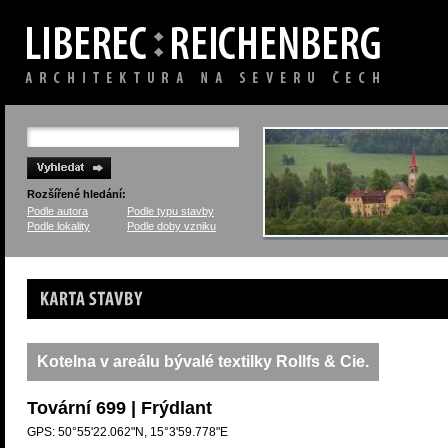
Rozšířené hledání:
Podle autora
Podle typu stavby
Podle lokality
Podle doby vzniku
Karta stavby
Kotelna v areálu bývalé textilky Rollfs & Cie.
Tovární 699 | Frýdlant
GPS: 50°55'22.062"N, 15°3'59.778"E