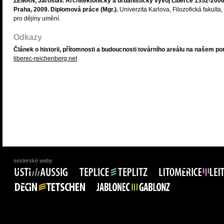
ZEMAN, Jaroslav. Architektonický a urbanistický vývoj Liberce 1352-2006
Praha, 2009. Diplomová práce (Mgr.).
Univerzita Karlova, Filozofická fakulta,
pro dějiny umění.
Odkazy
Článek o historii, přítomnosti a budoucnosti továrního areálu na našem por
liberec-reichenberg.net
sesterské weby