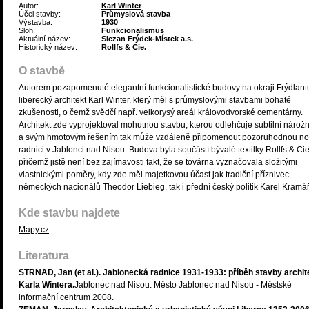
Autor:
Karl Winter
Účel stavby:
Průmyslová stavba
Výstavba:
1930
Sloh:
Funkcionalismus
Aktuální název:
Slezan Frýdek-Místek a.s.
Historický název:
Rollfs & Cie.
O stavbě
Autorem pozapomenuté elegantní funkcionalistické budovy na okraji Frýdlant
liberecký architekt Karl Winter, který měl s průmyslovými stavbami bohaté
zkušenosti, o čemž svědčí např. velkorysý areál královodvorské cementárny.
Architekt zde vyprojektoval mohutnou stavbu, kterou odlehčuje subtilní nárožn
a svým hmotovým řešením tak může vzdáleně připomenout pozoruhodnou n
radnici v Jablonci nad Nisou. Budova byla součástí bývalé textilky Rollfs & Cie
přičemž jistě není bez zajímavosti fakt, že se továrna vyznačovala složitými
vlastnickými poměry, kdy zde měl majetkovou účast jak tradiční příznivec
německých nacionálů Theodor Liebieg, tak i přední český politik Karel Kramá
Kde stavbu najdete
Mapy.cz
Literatura
STRNAD, Jan (et al.). Jablonecká radnice 1931-1933: příběh stavby archit
Karla Wintera.
Jablonec nad Nisou: Město Jablonec nad Nisou - Městské
informační centrum 2008.