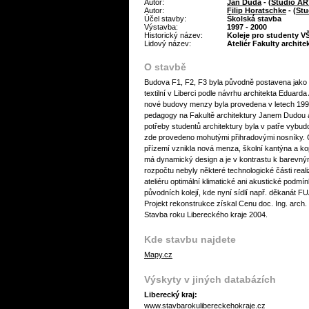
Autor:
Jan Duda
- (
Studio AR
Autor:
Filip Horatschke
- (
Stu
Účel stavby:
Školská stavba
Výstavba:
1997 - 2000
Historický název:
Koleje pro studenty V
Lidový název:
Ateliér Fakulty archit
O stavbě
Budova F1, F2, F3 byla původně postavena jako k
textilní v Liberci podle návrhu architekta Eduar
nové budovy menzy byla provedena v letech 1997
pedagogy na Fakultě architektury Janem Dudou a 
potřeby studentů architektury byla v patře vybud
zde provedeno mohutými přihradovými nosníky. C
přízemí vznikla nová menza, školní kantýna a ko
má dynamický design a je v kontrastu k barevn
rozpočtu nebyly některé technologické části real
ateliéru optimální klimatické ani akustické podmín
původních kolejí, kde nyní sídlí např. děkanát FU
Projekt rekonstrukce získal Cenu doc. Ing. arch.
Stavba roku Libereckého kraje 2004.
Kde stavbu najdete
Mapy.cz
Výskyty v jiných databázích
Liberecký kraj:
www.stavbarokulibereckehokraje.cz