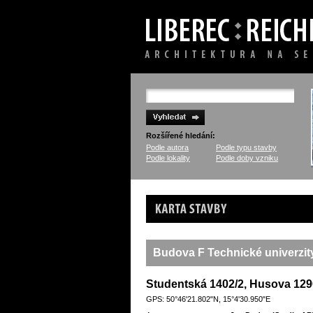
Rozšířené hledání:
Podle autora
Podle typu stavby
Podle lokality
Podle doby vzniku
Karta stavby
Budova F Technické univerzit
Studentská 1402/2, Husova 1290
GPS: 50°46'21.802"N, 15°4'30.950"E