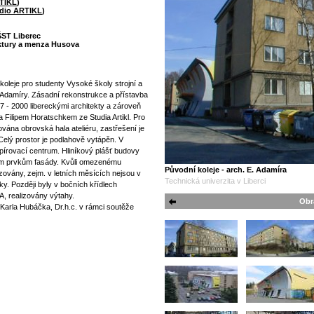
TIKL
)
dio ARTIKL
)
ŠST Liberec
ektury a menza Husova
oleje pro studenty Vysoké školy strojní a
da Adamíry. Zásadní rekonstrukce a přístavba
 - 2000 libereckými architekty a zároveň
Filipem Horatschkem ze Studia Artikl. Pro
ována obrovská hala ateliéru, zastřešení je
elý prostor je podlahově vytápěn. V
pírovací centrum. Hliníkový plášť budovy
ým prvkům fasády. Kvůli omezenému
Původní koleje - arch. E. Adamíra
izovány, zejm. v letních měsících nejsou v
Technická univerzita v Liberci
ky. Později byly v bočních křídlech
A, realizovány výtahy.
Obr
 Karla Hubáčka, Dr.h.c. v rámci soutěže