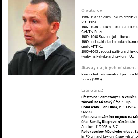
O autorovi
1984–1987 studium Fakulta architekt
VUT Brno
1987–1989 studium Fakulta architekt
ČVUT v Praze
1989–1990 Stavoprojekt Liberec
1990 spoluzakladatel projekční kance
studio ARTIKL
1995–2003 vedoucí ateliéru architekt
tvorby na Fakultě architektury TUL
Stavby na jiných místech:
Rekonstrukce továrního objektu
na M
Semily (2005)
Literatura:
Přestavba Schmittových textilních
závodů na Městský úřad / Filip
Horatschke, Jan Duda
, in: STAVBA
06/2005
Přestavba továrního objektu na Mě
úřad Semily, Riegrovo náměstí,
in:
Architekt 11/2005, s. 3-7
Rekonstrukce Městského úřadu, S
in: Fórum architektury & stavitelství 1