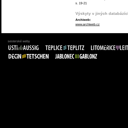
s. 19-21
Výskyty v jiných databázíc
Archiweb:
www.archiweb.cz
sesterské weby