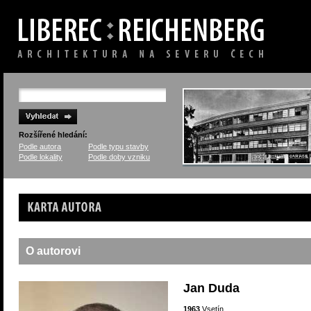
Rozšířené hledání:
Podle autora
Podle typu stavby
Podle lokality
Podle doby vzniku
Karta autora
O autorovi
Jan Duda
1963
Vsetín