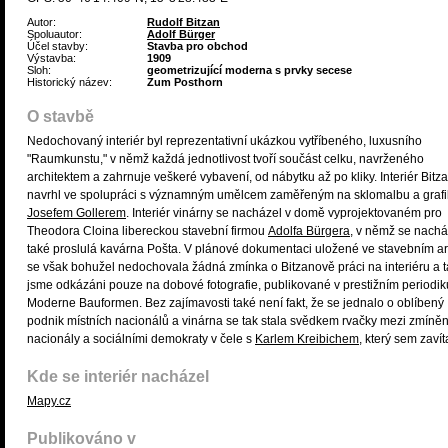
Autor:
Rudolf Bitzan
Spoluautor:
Adolf Bürger
Účel stavby:
Stavba pro obchod
Výstavba:
1909
Sloh:
geometrizující moderna s prvky secese
Historický název:
Zum Posthorn
O stavbě
Nedochovaný interiér byl reprezentativní ukázkou vytříbeného, luxusního
"Raumkunstu," v němž každá jednotlivost tvoří součást celku, navrženého
architektem a zahrnuje veškeré vybavení, od nábytku až po kliky. Interiér Bitz
navrhl ve spolupráci s významným umělcem zaměřeným na sklomalbu a grafi
Josefem Gollerem
. Interiér vinárny se nacházel v domě vyprojektovaném pro
Theodora Cloina libereckou stavební firmou
Adolfa Bürgera
, v němž se nachá
také proslulá kavárna Pošta. V plánové dokumentaci uložené ve stavebním a
se však bohužel nedochovala žádná zmínka o Bitzanově práci na interiéru a t
jsme odkázáni pouze na dobové fotografie, publikované v prestižním periodik
Moderne Bauformen. Bez zajímavosti také není fakt, že se jednalo o oblíbený
podnik místních nacionálů a vinárna se tak stala svědkem rvačky mezi zmíně
nacionály a sociálními demokraty v čele s
Karlem Kreibichem
, který sem zavít
Kde se interiér nacházel
Mapy.cz
Publikováno v