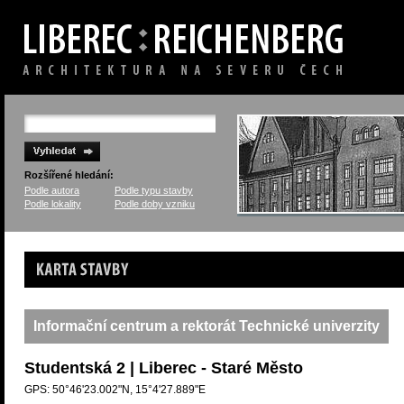
Rozšířené hledání:
Podle autora
Podle typu stavby
Podle lokality
Podle doby vzniku
Karta stavby
Informační centrum a rektorát Technické univerzity
Studentská 2 | Liberec - Staré Město
GPS: 50°46'23.002"N, 15°4'27.889"E