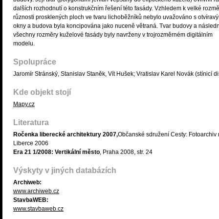
dalších rozhodnutí o konstrukčním řešení této fasády. Vzhledem k velké rozm
různosti prosklených ploch ve tvaru lichoběžníků nebylo uvažováno s otvírav
okny a budova byla koncipována jako nuceně větraná. Tvar budovy a násled
všechny rozměry kuželové fasády byly navrženy v trojrozměrném digitálním
modelu.
Spolupráce
Jaromír Stránský, Stanislav Staněk, Vít Hušek; Vratislav Karel Novák (stínicí di
Kde objekt stojí
Mapy.cz
Literatura
Ročenka liberecké architektury 2007,
Občanské sdružení Cesty: Fotoarchiv
Liberce 2006
Era 21 1/2008: Vertikální město
, Praha 2008, str. 24
Výskyty v jiných databázích
Archiweb:
www.archiweb.cz
StavbaWEB:
www.stavbaweb.cz