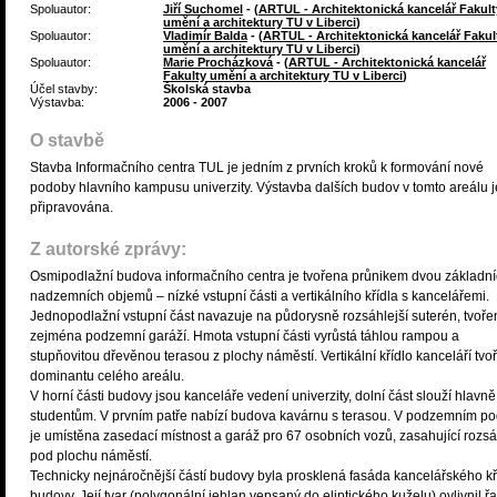
Spoluautor:
Jiří Suchomel
- (
ARTUL - Architektonická kancelář Fakult
umění a architektury TU v Liberci
)
Spoluautor:
Vladimír Balda
- (
ARTUL - Architektonická kancelář Fakul
umění a architektury TU v Liberci
)
Spoluautor:
Marie Procházková
- (
ARTUL - Architektonická kancelář
Fakulty umění a architektury TU v Liberci
)
Účel stavby:
Školská stavba
Výstavba:
2006 - 2007
O stavbě
Stavba Informačního centra TUL je jedním z prvních kroků k formování nové
podoby hlavního kampusu univerzity. Výstavba dalších budov v tomto areálu j
připravována.
Z autorské zprávy:
Osmipodlažní budova informačního centra je tvořena průnikem dvou základn
nadzemních objemů – nízké vstupní části a vertikálního křídla s kancelářemi.
Jednopodlažní vstupní část navazuje na půdorysně rozsáhlejší suterén, tvoře
zejména podzemní garáží. Hmota vstupní části vyrůstá táhlou rampou a
stupňovitou dřevěnou terasou z plochy náměstí. Vertikální křídlo kanceláří tvoř
dominantu celého areálu.
V horní části budovy jsou kanceláře vedení univerzity, dolní část slouží hlavně
studentům. V prvním patře nabízí budova kavárnu s terasou. V podzemním po
je umístěna zasedací místnost a garáž pro 67 osobních vozů, zasahující rozs
pod plochu náměstí.
Technicky nejnáročnější částí budovy byla prosklená fasáda kancelářského kř
budovy. Její tvar (polygonální jehlan vepsaný do eliptického kuželu) ovlivnil ř