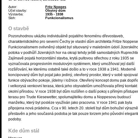
Autor:
Fritz Noppes
Účel stavby:
Obytný dům
Výstavba:
1935 - 1938
Sloh:
Funkcionalismus
O stavbě
Pozoruhodnou ukázku individuálně pojatého fenoménu dřevostaveb,
charakteristického pro severní Čechy je vlastní dům architekta Fritze Noppese
Funkcionalismem ovlivněný objekt byl situovaný v malebném údolí Jizerskéh
potoka v podhůří Jizerských hor na okraji tehdy ještě samostatných Ruprechti
Zajímavě pojatá horizontální stavba, krytá pultovou střechou z roku 1935 se
vyznačovala progresivním modulovým systémem, který umožňoval její další
rozšiřování, ke kterému ostatně také došlo a to v roce 1938 a 1941. Moderně
koncipovaný dům byl pojat jako jediný, otevřený prostor, který v sobě spojoval
funkce obývacího pokoje, jídelny i ložnice. Otevřený koncept domu pak doplň
i velkorysá venkovní terasa, která jeho obyvatelům umožňovala přímý kontakt
okolní přírodou. V roce 1938 byl dům rozšířen o další pokoj s přímým přístup
terasu pro Trude Kiesewetter, spolumajitelku domu a Noppesovu budoucí
manželku, který byl posléze využíván jako pracovna. V roce 1941 pak byla
připojena nová prádelna. Cca v 90. letech 20. století byl dům bohužel výrazně
přestavěn a jeho současná podoba je tak pouze torzem jeho původní elegant
podoby.
Kde dům stál