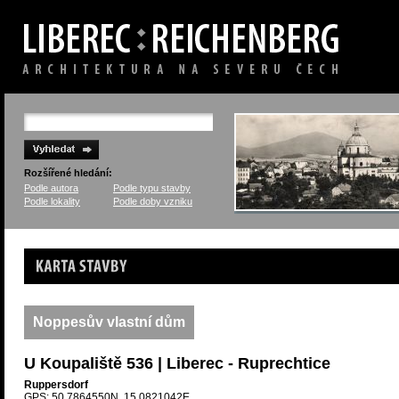
Rozšířené hledání:
Podle autora
Podle typu stavby
Podle lokality
Podle doby vzniku
Karta stavby
Noppesův vlastní dům
U Koupaliště 536 | Liberec - Ruprechtice
Ruppersdorf
GPS: 50.7864550N, 15.0821042E