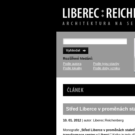
Rozšířené hledání:
Podle autora
Podle typu stavby
Podle lokality
Podle doby vzniku
Článek
Střed Liberce v proměnách sta
10. 01. 2012
| autor: Liberec:Reichenberg
Monografie „
Střed Liberce v proměnách staletí
transformace center v Liberci
." Kniha je tedy 