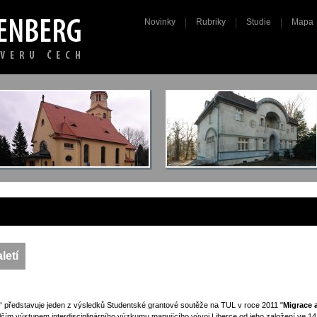
Novinky
Rubriky
Studie
Mapa
letí
“ představuje jeden z výsledků Studentské grantové soutěže na TUL v roce 2011 "
Migrace 
dílčím výstupem interdisciplinárního výzkumu mapujícího vývoj Liberce od jeho založení ve 14