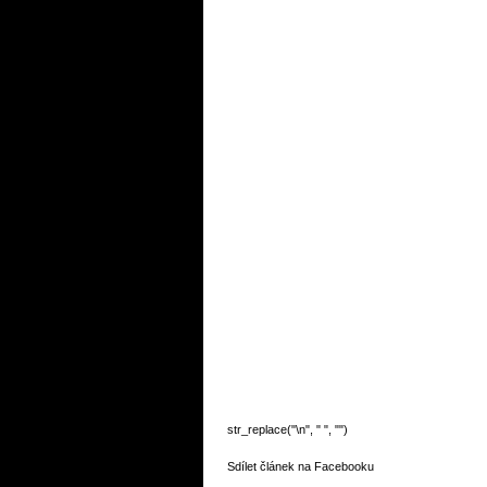
str_replace("\n", " ", "
")
Sdílet článek na Facebooku