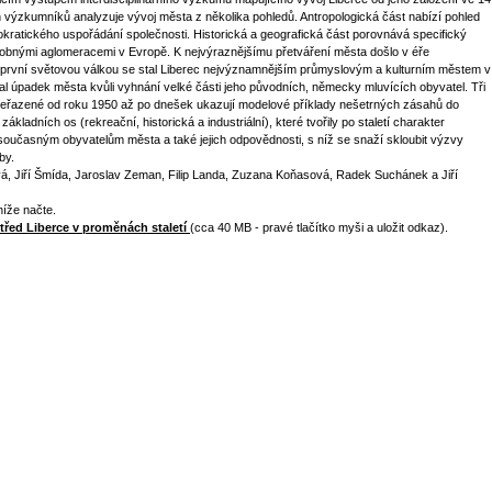
výzkumníků analyzuje vývoj města z několika pohledů. Antropologická část nabízí pohled
kratického uspořádání společnosti. Historická a geografická část porovnává specifický
obnými aglomeracemi v Evropě. K nejvýraznějšímu přetváření města došlo v éře
 první světovou válkou se stal Liberec nejvýznamnějším průmyslovým a kulturním městem v
 úpadek města kvůli vyhnání velké části jeho původních, německy mluvících obyvatel. Tři
 seřazené od roku 1950 až po dnešek ukazují modelové příklady nešetrných zásahů do
ladních os (rekreační, historická a industriální), které tvořily po staletí charakter
oučasným obyvatelům města a také jejich odpovědnosti, s níž se snaží skloubit výzvy
by.
vá, Jiří Šmída, Jaroslav Zeman, Filip Landa, Zuzana Koňasová, Radek Suchánek a Jiří
níže načte.
třed Liberce v proměnách staletí
(cca 40 MB - pravé tlačítko myši a uložit odkaz).