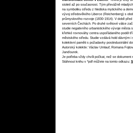
století až po současnost. Tým převážně mladých 
na symboliku středu z hlediska mytického a demo
vývoj středověkého Liberce (Reichenberg) s obd
průmyslového rozvoje (1830-1914). V době před
severních Čechách. Po druhé světové válce začal
studie negativního urbanistického vývoje města
křehké rovnováhy centra uspořádaného podél tří zák
městského středu. Studie vzdává hold dávným i s
kolektivní paměti s požadavky postindustriální do
Autorský kolektiv: Václav Umlauf, Romana Fojto
Janďourek.
Je potřeba vždy chvíli počkat, než se dokument 
Stáhnout knihu v *pdf můžete na tomto odkazu:
S