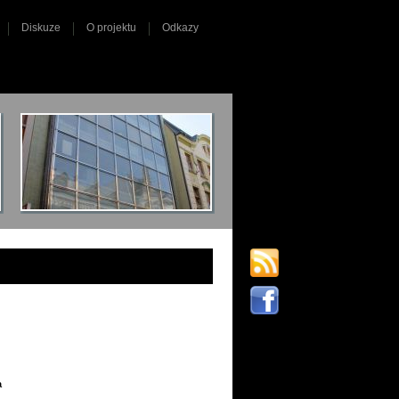
Diskuze
O projektu
Odkazy
a
.