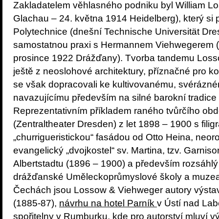
Zakladatelem věhlasného podniku byl William L
Glachau – 24. května 1914 Heidelberg), který si
Polytechnice (dnešní Technische Universität Dres
samostatnou praxi s Hermannem Viehwegerem (1
prosince 1922 Drážďany). Tvorba tandemu Los
ještě z neoslohové architektury, příznačné pro k
se však dopracovali ke kultivovanému, svérázném
navazujícímu především na silné barokní tradice
Reprezentativním příkladem raného tvůrčího obdo
(Zentraltheater Dresden) z let 1898 – 1900 s filig
„churrigueristickou“ fasádou od Otto Heina, neo
evangelický „dvojkostel“ sv. Martina, tzv. Garni
Albertstadtu (1896 – 1900) a především rozsáhl
drážďanské Uměleckoprůmyslové školy a muzea 
Čechách jsou Lossow & Viehweger autory výstavn
(1885-87),
návrhu na hotel Parník
v Ústí nad Lab
spořitelny v Rumburku, kde pro autorství mluví v