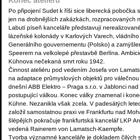
Konec ateliéru
Po připojení Sudet k říši sice liberecká pobočka 
jen na drobnějších zakázkách, rozpracovaných 
Labutí píseň kanceláře představují nerealizova
lázeňské kolonády v Karlových Varech, vládního 
Generálního gouvernementu (Polsko) a zamýšlen
Speerem na velkolepé přestavbě Berlína. Ambició
Kühnova nečekaná smrt roku 1942.
Činnost ateliéru pod vedením Josefa von Lamat
na adaptace průmyslových objektů pro válečnou 
dnešní ABB Elektro – Praga s.r.o. v Jablonci nad 
postupující válkou. Konec války znamenal i kone
Kühne. Nezanikla však zcela. V padesátých lete
založil samostatnou praxi ve Frankfurtu nad Mo
šlépějích pokračuje frankfurtská kancelář LKP A
vedená Rainerem von Lamatsch-Kaempfe.
Tvorba významné kanceláře je dokladem čilých 