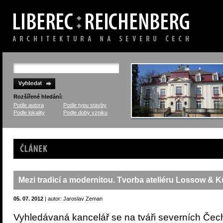
Rozšířené hledání:
Podle autora
Podle typu stavby
Podle lokality
Podle doby vzniku
Článek
Mezi tradicí a modernitou. Tvorba ateliéru Lossow & 
05. 07. 2012
| autor: Jaroslav Zeman
Vyhledávaná kancelář se na tváři severních Čec