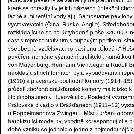
jednotlivé pavilony se zaměřily na prezentaci rů
které se odrazily i v jejich názvech (Infekční chor
lázně a minerální vody aj.). Samostatné pavilony 
vystavovatelé (Čína, Rusko, Anglie). Středobode
rozkládajícího se na úctyhodné ploše 320 000 m²,
část s reprezentativním sloupovým portikem, si
všeobecně-vzdělávacího pavilonu „Člověk.“ Řeše
pověřeni neméně význační architekti, namátkou M
von Mayenburg, Hermann Viehweger a Rudolf Bi
neoklasicistních formách byla vybudována i repr
(1910) a plavenské obchodní komory (1914–15). Z
průčelí zbořené drážďanské komory má blízko k po
Holdinghausen v Husově ulici. Poslední významn
Královské divadlo v Drážďanech (1911–13) vys
u Pöppelmannova Zwingeru. Místu určení odpovíd
barokizující moderny, vhodně korespondující s pr
době vzniku se jednalo o jedno z nejmodernější