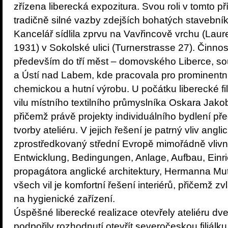
zřízena liberecká expozitura. Svou roli v tomto 
tradičně silné vazby zdejších bohatých stavebn
Kancelář sídlila zprvu na Vavřincově vrchu (Laure
1931) v Sokolské ulici (Turnerstrasse 27). Činn
především do tří měst – domovského Liberce, s
a Ústí nad Labem, kde pracovala pro prominentní
chemickou a hutní výrobu. U počátku liberecké fil
vilu místního textilního průmyslníka Oskara Jakob
přičemž právě projekty individuálního bydlení p
tvorby ateliéru. V jejich řešení je patrný vliv an
zprostředkovaný střední Evropě mimořádně vliv
Entwicklung, Bedingungen, Anlage, Aufbau, Ein
propagátora anglické architektury, Hermanna M
všech vil je komfortní řešení interiérů, přičemž z
na hygienické zařízení.
Úspěšné liberecké realizace otevřely ateliéru d
podpořily rozhodnutí otevřít severočeskou filiál