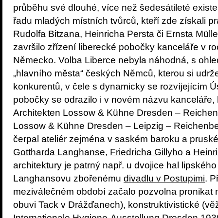
průběhu své dlouhé, více než šedesátileté existe
řadu mladých místních tvůrců, kteří zde získali p
Rudolfa Bitzana, Heinricha Persta či Ernsta Mül
završilo zřízení liberecké pobočky kanceláře v r
Německo. Volba Liberce nebyla náhodná, s ohled
„hlavního města“ českých Němců, kterou si udr
konkurentů, v čele s dynamicky se rozvíjejícím 
pobočky se odrazilo i v novém názvu kanceláře,
Architekten Lossow & Kühne Dresden – Reichenb
Lossow & Kühne Dresden – Leipzig – Reichenberg
čerpal ateliér zejména v saském baroku a prusk
Gottharda Langhanse
,
Friedricha Gillyho
a
Heinr
architektury je patrný např. u dvojice hal lipského
Langhansovu zbořenému
divadlu v Postupimi
. P
meziválečném období začalo pozvolna pronikat m
obuvi Tack v Drážďanech), konstruktivistické (v
Internationale Hygiene-Ausstellung Dresden 1930