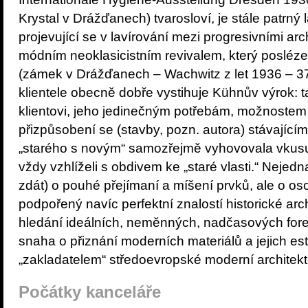
Krystal v Drážďanech) tvarosloví, je stále patrný l
projevující se v lavírování mezi progresivními ar
módním neoklasicistním revivalem, který posléze lo
(zámek v Drážďanech – Wachwitz z let 1936 – 37)
klientele obecně dobře vystihuje Kühnův výrok: tak
klientovi, jeho jedinečným potřebám, možnostem
přizpůsobení se (stavby, pozn. autora) stávající
„starého s novým“ samozřejmě vyhovovala vkusu
vždy vzhlíželi s obdivem ke „staré vlasti.“ Nejed
zdát) o pouhé přejímaní a míšení prvků, ale o oso
podpořený navíc perfektní znalostí historické archi
hledání ideálních, neměnných, nadčasových forem
snaha o přiznání moderních materiálů a jejich es
„zakladatelem“ středoevropské moderní architek
Počátky kanceláře