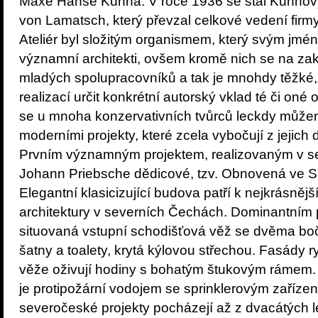
Maxe Hanse Kühna. V roce 1936 se stal Kühno
von Lamatsch, který převzal celkové vedení firm
Ateliér byl složitým organismem, který svým jmé
významní architekti, ovšem kromě nich se na zak
mladých spolupracovníků a tak je mnohdy těžké,
realizací určit konkrétní autorský vklad té či oné
se u mnoha konzervativních tvůrců leckdy můžem
moderními projekty, které zcela vybočují z jejich
Prvním významným projektem, realizovaným v s
Johann Priebsche dědicové, tzv. Obnovená ve Sm
Elegantní klasicizující budova patří k nejkrásněj
architektury v severních Čechách. Dominantním 
situovaná vstupní schodišťová věž se dvěma boční
šatny a toalety, krytá kýlovou střechou. Fasády rytm
věže oživují hodiny s bohatým štukovým rámem
je protipožární vodojem se sprinklerovým zařízení
severočeské projekty pocházejí až z dvacátých le