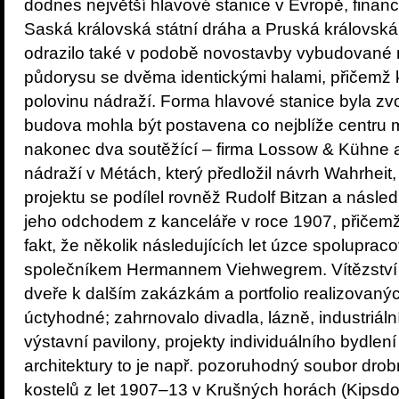
dodnes největší hlavové stanice v Evropě, financ
Saská královská státní dráha a Pruská královská
odrazilo také v podobě novostavby vybudované 
půdorysu se dvěma identickými halami, přičemž 
polovinu nádraží. Forma hlavové stanice byla z
budova mohla být postavena co nejblíže centru m
nakonec dva soutěžící – firma Lossow & Kühne a 
nádraží v Métách, který předložil návrh Wahrheit, 
projektu se podílel rovněž Rudolf Bitzan a následn
jeho odchodem z kanceláře v roce 1907, přičemž p
fakt, že několik následujících let úzce spolupr
společníkem Hermannem Viehwegrem. Vítězství v 
dveře k dalším zakázkám a portfolio realizovaný
úctyhodné; zahrnovalo divadla, lázně, industriální
výstavní pavilony, projekty individuálního bydlení
architektury to je např. pozoruhodný soubor dr
kostelů z let 1907–13 v Krušných horách (Kipsdo