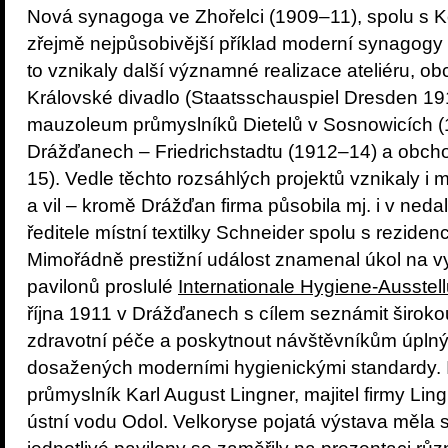
Nová synagoga ve Zhořelci (1909–11), spolu s K
zřejmě nejpůsobivější příklad moderní synagogy z
to vznikaly další významné realizace ateliéru, o
Královské divadlo (Staatsschauspiel Dresden 1
mauzoleum průmyslníků Dietelů v Sosnowicích (1
Drážďanech – Friedrichstadtu (1912–14) a obch
15). Vedle těchto rozsáhlých projektů vznikaly i
a vil – kromě Drážďan firma působila mj. i v nedal
ředitele místní textilky Schneider spolu s rezide
Mimořádně prestižní událost znamenal úkol na v
pavilonů proslulé
Internationale Hygiene-Ausstel
října 1911 v Drážďanech s cílem seznámit široko
zdravotní péče a poskytnout návštěvníkům úplný
dosažených moderními hygienickými standardy. In
průmyslník Karl August Lingner, majitel firmy Li
ústní vodu Odol. Velkoryse pojatá výstava měla 