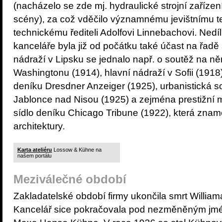
(nacházelo se zde mj. hydraulické strojní zaříze
scény), za což vděčilo významnému jevištnímu t
technickému řediteli Adolfovi Linnebachovi. Nedí
kanceláře byla již od počátku také účast na řadě
nádraží v Lipsku se jednalo např. o soutěž na n
Washingtonu (1914), hlavní nádraží v Sofii (19
deníku Dresdner Anzeiger (1925), urbanistická 
Jablonce nad Nisou (1925) a zejména prestižní 
sídlo deníku Chicago Tribune (1922), která znam
architektury.
Karta ateliéru
Lossow & Kühne na
našem portálu
Meziválečné období
Zakladatelské období firmy ukončila smrt Willia
Kancelář sice pokračovala pod nezměněným jmé