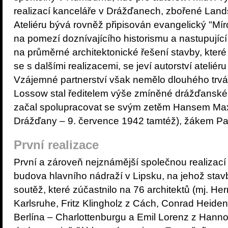
realizací kanceláře v Drážďanech, zbořené Land
Ateliéru bývá rovněž připisován evangelický "Mír
na pomezí doznívajícího historismu a nastupujíc
na průměrné architektonické řešení stavby, které
se s dalšími realizacemi, se jeví autorství ateli
Vzájemné partnerství však nemělo dlouhého trván
Lossow stal ředitelem výše zmíněné drážďansk
začal spolupracovat se svým zetěm Hansem Ma
Drážďany – 9. července 1942 tamtéž), žákem Pau
První realizace
První a zároveň nejznámější společnou realizací 
budova hlavního nádraží v Lipsku, na jehož sta
soutěž, které zúčastnilo na 76 architektů (mj. Her
Karlsruhe, Fritz Klingholz z Cách, Conrad Heide
Berlína – Charlottenburgu a Emil Lorenz z Hanno