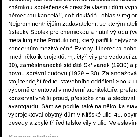
známkou společenské prestiže vlastnit dům vyp
německou kanceláří, což dokládá i ohlas v region
Nejprominentnějším zadavatelem, se kterým atel
ústecký Spolek pro chemickou a hutní výrobu (V
metallurgische Produktion), který patřil k nejv
koncernům meziválečné Evropy. Liberecká pobo
hned několik projektů, mj. čtyři vily pro vedouc
30), zaměstnanecké sídliště Skřivánek (1930) 
novou správní budovu (1929 – 30). Za angažov
stojí tehdejší ředitel stavebního oddělení Spolku 
výborně orientoval v moderní architektuře, prefer
konzervativnější proud, přestože znal a sledoval
avantgardu. Sám se podílel také na několika sta
vyprojektoval obytný dům v Klíšské ulici 49, obyt
besedy a zbylé tři ředitelské vily v ulici Veleslav