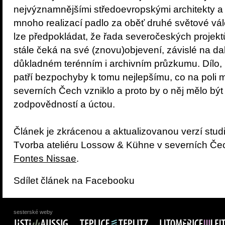
nejvýznamnějšími středoevropskými architekty a k
mnoho realizací padlo za oběť druhé světové vá
lze předpokládat, že řada severočeských projek
stále čeká na své (znovu)objevení, závislé na d
důkladném terénním i archivním průzkumu. Dílo, k
patří bezpochyby k tomu nejlepšímu, co na poli mo
severních Čech vzniklo a proto by o něj mělo bý
zodpovědností a úctou.
Článek je zkrácenou a aktualizovanou verzí studi
Tvorba ateliéru Lossow & Kühne v severních Če
Fontes Nissae
.
Sdílet článek na Facebooku
sesterské weby