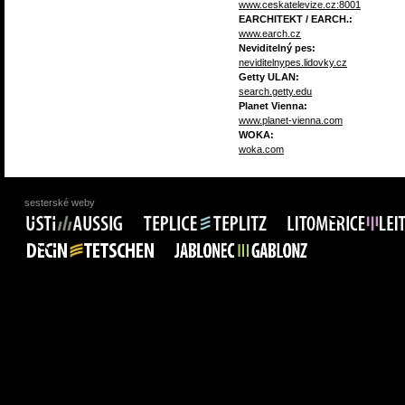
www.ceskatelevize.cz:8001
EARCHITEKT / EARCH.:
www.earch.cz
Neviditelný pes:
neviditelnypes.lidovky.cz
Getty ULAN:
search.getty.edu
Planet Vienna:
www.planet-vienna.com
WOKA:
woka.com
sesterské weby