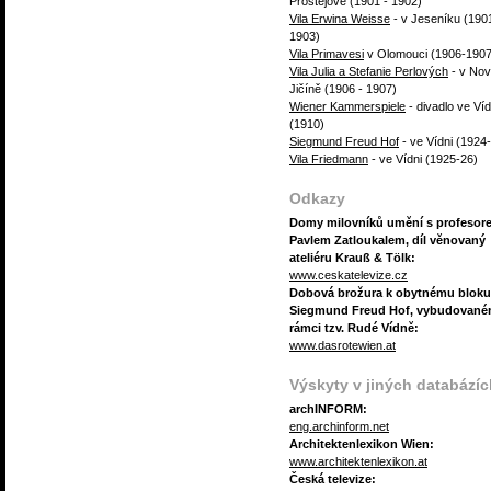
Prostějově (1901 - 1902)
Vila Erwina Weisse
- v Jeseníku (190
1903)
Vila Primavesi
v Olomouci (1906-190
Vila Julia a Stefanie Perlových
- v No
Jičíně (1906 - 1907)
Wiener Kammerspiele
- divadlo ve Víd
(1910)
Siegmund Freud Hof
- ve Vídni (1924
Vila Friedmann
- ve Vídni (1925-26)
Odkazy
Domy milovníků umění s profesor
Pavlem Zatloukalem, díl věnovaný
ateliéru Krauß & Tölk:
www.ceskatelevize.cz
Dobová brožura k obytnému bloku
Siegmund Freud Hof, vybudované
rámci tzv. Rudé Vídně:
www.dasrotewien.at
Výskyty v jiných databázíc
archINFORM:
eng.archinform.net
Architektenlexikon Wien:
www.architektenlexikon.at
Česká televize: