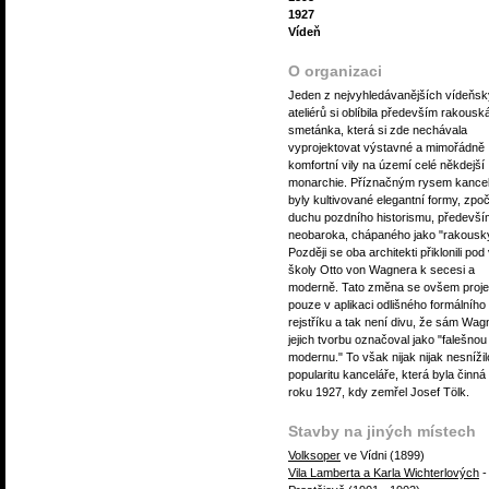
1927
Vídeň
O organizaci
Jeden z nejvyhledávanějších vídeňs
ateliérů si oblíbila především rakousk
smetánka, která si zde nechávala
vyprojektovat výstavné a mimořádně
komfortní vily na území celé někdejší
monarchie. Příznačným rysem kance
byly kultivované elegantní formy, zpo
duchu pozdního historismu, předevší
neobaroka, chápaného jako "rakouský
Později se oba architekti přiklonili pod
školy Otto von Wagnera k secesi a
moderně. Tato změna se ovšem proje
pouze v aplikaci odlišného formálního
rejstříku a tak není divu, že sám Wag
jejich tvorbu označoval jako "falešnou
modernu." To však nijak nijak nesnížil
popularitu kanceláře, která byla činná
roku 1927, kdy zemřel Josef Tölk.
Stavby na jiných místech
Volksoper
ve Vídni (1899)
Vila Lamberta a Karla Wichterlových
-