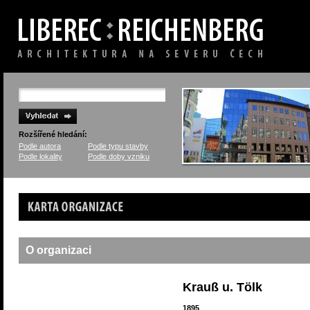
Rozšířené hledání:
Podle autora
Podle typu stavby
Podle lokality
Podle doby vzniku
Karta organizace
O organizaci
Krauß u. Tölk
1895