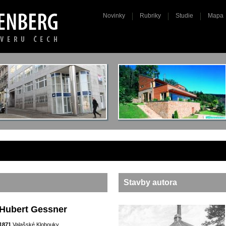
Novinky
Rubriky
Studie
Mapa
Stavby autora
Hubert Gessner
1871
Valašské Klobouky