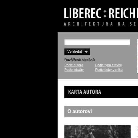
Rozšířené hledání:
Podle autora
Podle typu stavby
Podle lokality
Podle doby vzniku
Karta autora
O autorovi