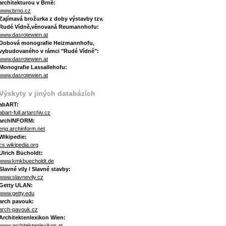
architekturou v Brně:
www.brno.cz
Zajímavá brožurka z doby výstavby tzv.
Rudé Vídně,věnovaná Reumannhofu:
www.dasrotewien.at
Dobová monografie Heizmannhofu,
vybudovaného v rámci "Rudé Vídně":
www.dasrotewien.at
Monografie Lassallehofu:
www.dasrotewien.at
Výskyty v jiných databázích
abART:
abart-full.artarchiv.cz
archINFORM:
eng.archinform.net
Wikipedie:
cs.wikipedia.org
Ulrich Bücholdt:
www.kmkbuecholdt.de
Slavné vily / Slavné stavby:
www.slavnevily.cz
Getty ULAN:
www.getty.edu
arch pavouk:
arch-pavouk.cz
Architektenlexikon Wien:
www.architektenlexikon.at