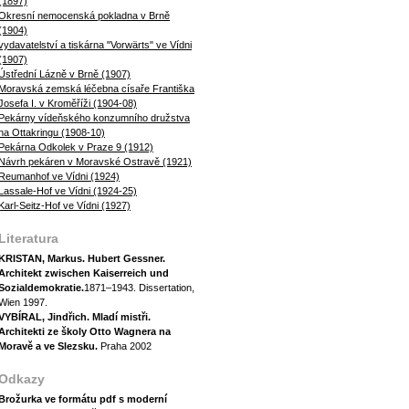
(1897)
Okresní nemocenská pokladna v Brně
(1904)
vydavatelství a tiskárna "Vorwärts" ve Vídni
(1907)
Ústřední Lázně v Brně (1907)
Moravská zemská léčebna císaře Františka
Josefa I. v Kroměříži (1904-08)
Pekárny vídeňského konzumního družstva
na Ottakringu (1908-10)
Pekárna Odkolek v Praze 9 (1912)
Návrh pekáren v Moravské Ostravě (1921)
Reumanhof ve Vídni (1924)
Lassale-Hof ve Vídni (1924-25)
Karl-Seitz-Hof ve Vídni (1927)
Literatura
KRISTAN, Markus. Hubert Gessner.
Architekt zwischen Kaiserreich und
Sozialdemokratie.
1871–1943. Dissertation,
Wien 1997.
VYBÍRAL, Jindřich. Mladí mistři.
Architekti ze školy Otto Wagnera na
Moravě a ve Slezsku.
Praha 2002
Odkazy
Brožurka ve formátu pdf s moderní