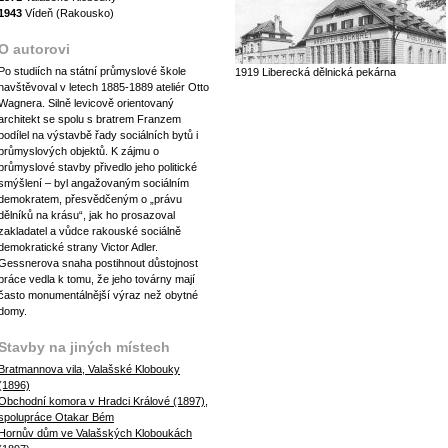
1943
Vídeň (Rakousko)
O autorovi
Po studiích na státní průmyslové škole
1919 Liberecká dělnická pekárna
navštěvoval v letech 1885-1889 ateliér Otto
Wagnera. Silně levicově orientovaný
architekt se spolu s bratrem Franzem
podílel na výstavbě řady sociálních bytů i
průmyslových objektů. K zájmu o
průmyslové stavby přivedlo jeho politické
smýšlení – byl angažovaným sociálním
demokratem, přesvědčeným o „právu
dělníků na krásu“, jak ho prosazoval
zakladatel a vůdce rakouské sociálně
demokratické strany Victor Adler.
Gessnerova snaha postihnout důstojnost
práce vedla k tomu, že jeho továrny mají
často monumentálnější výraz než obytné
domy.
Stavby na jiných místech
Bratmannova vila, Valašské Klobouky
(1896)
Obchodní komora v Hradci Králové (1897),
spolupráce Otakar Bém
Hornův dům ve Valašských Kloboukách