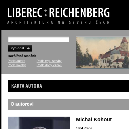
Rozšířené hledání:
Podle autora
Podle typu stavby
Podle lokality
Podle doby vzniku
Karta autora
O autorovi
Michal Kohout
1964
Praha