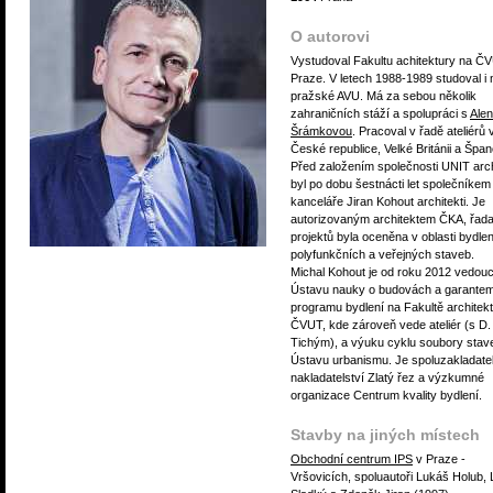
O autorovi
Vystudoval Fakultu achitektury na Č
Praze. V letech 1988-1989 studoval i 
pražské AVU. Má za sebou několik
zahraničních stáží a spolupráci s
Ale
Šrámkovou
. Pracoval v řadě ateliérů 
České republice, Velké Británii a Špan
Před založením společnosti UNIT arch
byl po dobu šestnácti let společníkem
kanceláře Jiran Kohout architekti. Je
autorizovaným architektem ČKA, řada
projektů byla oceněna v oblasti bydlen
polyfunkčních a veřejných staveb.
Michal Kohout je od roku 2012 vedou
Ústavu nauky o budovách a garante
programu bydlení na Fakultě architek
ČVUT, kde zároveň vede ateliér (s D.
Tichým), a výuku cyklu soubory stav
Ústavu urbanismu. Je spoluzakladat
nakladatelství Zlatý řez a výzkumné
organizace Centrum kvality bydlení.
Stavby na jiných místech
Obchodní centrum IPS
v Praze -
Vršovicích, spoluautoři Lukáš Holub,