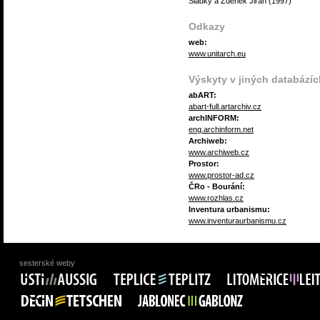
Sladký a Zdeněk Jiran (1997)
Odkazy
web:
www.unitarch.eu
Výskyty v jiných databázíc
abART:
abart-full.artarchiv.cz
archINFORM:
eng.archinform.net
Archiweb:
www.archiweb.cz
Prostor:
www.prostor-ad.cz
ČRo - Bourání:
www.rozhlas.cz
Inventura urbanismu:
www.inventuraurbanismu.cz
sesterské weby