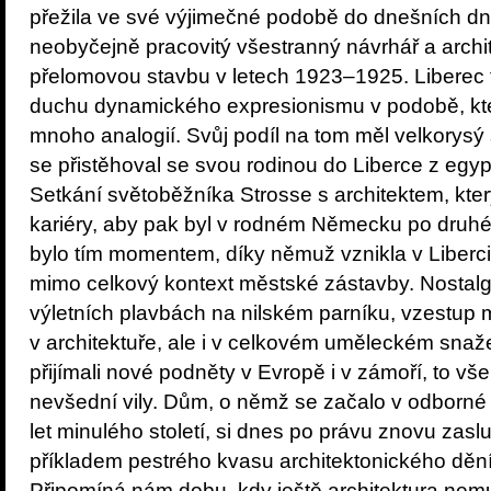
přežila ve své výjimečné podobě do dnešních dnů
neobyčejně pracovitý všestranný návrhář a archit
přelomovou stavbu v letech 1923–1925. Liberec 
duchu dynamického expresionismu v podobě, k
mnoho analogií. Svůj podíl na tom měl velkorysý 
se přistěhoval se svou rodinou do Liberce z egyp
Setkání světoběžníka Strosse s architektem, kter
kariéry, aby pak byl v rodném Německu po druh
bylo tím momentem, díky němuž vznikla v Liberci
mimo celkový kontext městské zástavby. Nostal
výletních plavbách na nilském parníku, vzestup 
v architektuře, ale i v celkovém uměleckém snaže
přijímali nové podněty v Evropě i v zámoří, to vše
nevšední vily. Dům, o němž se začalo v odborné li
let minulého století, si dnes po právu znovu zasl
příkladem pestrého kvasu architektonického dění 
Připomíná nám dobu, kdy ještě architektura nemuse