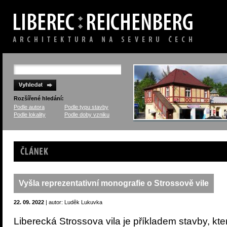
Rozšířené hledání:
Podle autora
Podle typu stavby
Podle lokality
Podle doby vzniku
Článek
Vyšla reprezentativní monografie o Strossově vile
22. 09. 2022
| autor: Luděk Lukuvka
Liberecká Strossova vila je příkladem stavby, která