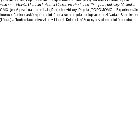
ncipace. Urbanita Ústí nad Labem a Liberce ve víru konce 19. a první poloviny 20. století
.
O, jehož první část probíhala již před devíti lety. Projekt „TOPOMOMO – Experimentální
kturou v česko-saském příhraničí. Jedná se o projekt spolupráce mezi Nadací Schminkeho
öbau) a Technickou univerzitou v Liberci. Knihu si můžete nyní v elektronické podobě