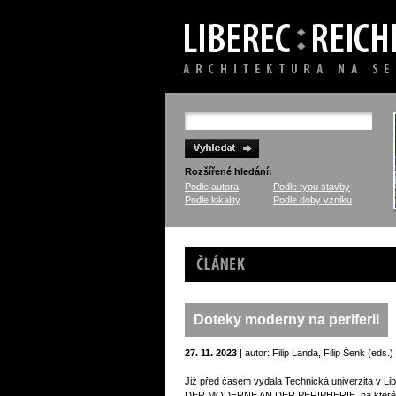
Rozšířené hledání:
Podle autora
Podle typu stavby
Podle lokality
Podle doby vzniku
Článek
Doteky moderny na periferii
27. 11. 2023
| autor: Filip Landa, Filip Šenk (eds.)
Již před časem vydala Technická univerzita
DER MODERNE AN DER PERIPHERIE, na které jsme 