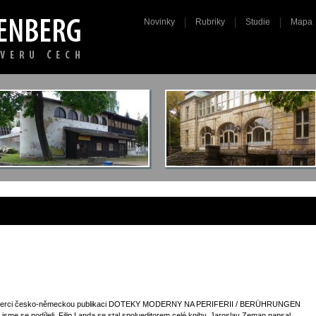
Novinky
Rubriky
Studie
Mapa
 v Liberci česko-německou publikaci DOTEKY MODERNY NA PERIFERII / BERÜHRUNGEN
se podíleli. Filip Landa se stal spolueditorem celé knihy, Jaroslav Zeman napsal