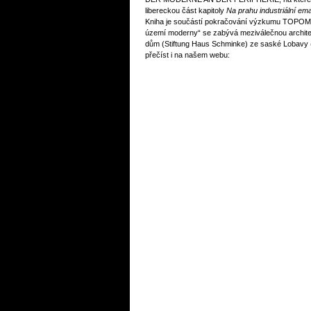
libereckou část kapitoly
Na prahu industriální ema
Kniha je součástí pokračování výzkumu TOPOMOM
území moderny“ se zabývá meziválečnou archite
dům (Stiftung Haus Schminke) ze saské Lobavy (L
přečíst i na našem webu: