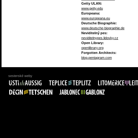
Getty ULAN:
www.getty.edu
Europeana:
www.europeana.eu
Deutsche Biographie:
www.deutsche-biographie.de
Neviditelný pes:
neviditelnypes.lidovky.cz
Open Library:
openlibrary.org
Forgotten Architects:
blog.pentagram.com
sesterské weby