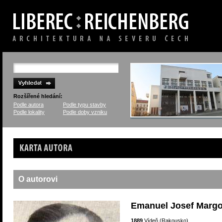
Rozšířené hledání:
Podle autora
Podle typu stavby
Podle lokality
Podle doby vzniku
Karta autora
O autorovi
Emanuel Josef Margo
1889
Vídeň (Rakousko)