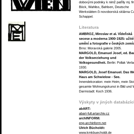
dobovými podniky k nimž patřily mj. f
Böck, Wahliss, Bahlsen, Deutsche
Werkstätten či novoborská sklárna Ca
Schappel.
Literatura
AMBROZ, Miroslav et al. Vídeňská
secese a moderna 1900-1925: užité
umění a fotografie v českých zemí
Brno: Moravská galerie 2005.
MARGOLD, Emanuel Josef, ed. Ba
der Volkserziehung und
Volksgesundheit.
Berlin: Pollak Verl
1930.
MARGOLD, Josef Emanuel. Das We
Haus am Schwielow - See.
Innendekoration: mein Heim, mein Stol
gesamte Wohnungskunst in Bild und W
Darmstadt: Koch 1936.
Výskyty v jiných databázíc
abART:
abart-full.artarchiv.cz
archINFORM:
eng.archinform.net
Ulrich Bücholdt:
www.kmkbuecholdt.de