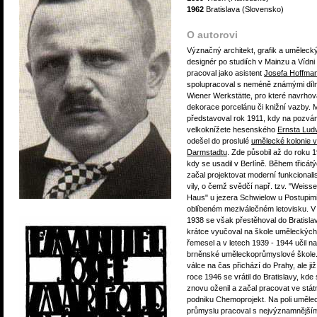
1962
Bratislava (Slovensko)
O autorovi
Význačný architekt, grafik a uměleck
designér po studiích v Mainzu a Vídni
pracoval jako asistent
Josefa Hoffma
spolupracoval s neméně známými díl
Wiener Werkstätte, pro které navrhova
dekorace porcelánu či knižní vazby. 
představoval rok 1911, kdy na pozván
velkoknížete hesenského
Ernsta Lud
odešel do proslulé
umělecké kolonie v
Darmstadtu
. Zde působil až do roku 
kdy se usadil v Berlíně. Během třicátý
začal projektovat moderní funkcionali
vily, o čemž svědčí např. tzv. "Weisse
Haus" u jezera Schwielow u Postupimi
oblíbeném meziválečném letovisku. V
1938 se však přestěhoval do Bratisla
krátce vyučoval na škole uměleckých
řemesel a v letech 1939 - 1944 učil na
brněnské uměleckoprůmyslové škole
válce na čas přichází do Prahy, ale již
roce 1946 se vrátil do Bratislavy, kde
znovu oženil a začal pracovat ve stá
podniku Chemoprojekt. Na poli uměle
průmyslu pracoval s nejvýznamnějším