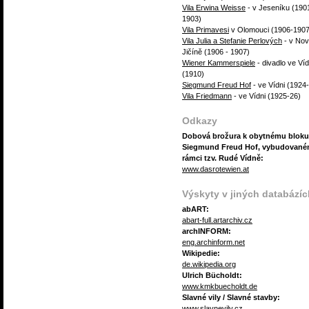
Vila Erwina Weisse
- v Jeseníku (190
1903)
Vila Primavesi
v Olomouci (1906-190
Vila Julia a Stefanie Perlových
- v No
Jičíně (1906 - 1907)
Wiener Kammerspiele
- divadlo ve Víd
(1910)
Siegmund Freud Hof
- ve Vídni (1924
Vila Friedmann
- ve Vídni (1925-26)
Odkazy
Dobová brožura k obytnému bloku
Siegmund Freud Hof, vybudované
rámci tzv. Rudé Vídně:
www.dasrotewien.at
Výskyty v jiných databázíc
abART:
abart-full.artarchiv.cz
archINFORM:
eng.archinform.net
Wikipedie:
de.wikipedia.org
Ulrich Bücholdt:
www.kmkbuecholdt.de
Slavné vily / Slavné stavby:
www.slavnevily.cz