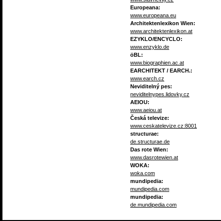
Europeana:
www.europeana.eu
Architektenlexikon Wien:
www.architektenlexikon.at
EZYKLO/ENCYCLO:
www.enzyklo.de
öBL:
www.biographien.ac.at
EARCHITEKT / EARCH.:
www.earch.cz
Neviditelný pes:
neviditelnypes.lidovky.cz
AEIOU:
www.aeiou.at
Česká televize:
www.ceskatelevize.cz:8001
structurae:
de.structurae.de
Das rote Wien:
www.dasrotewien.at
WOKA:
woka.com
mundipedia:
mundipedia.com
mundipedia:
de.mundipedia.com