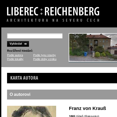
Rozšířené hledání:
Podle autora
Podle typu stavby
Podle lokality
Podle doby vzniku
Karta autora
O autorovi
Franz von Krauß
1865
Vídeň (Rakousko)