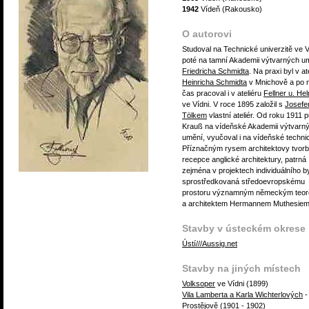
1942
Vídeň (Rakousko)
O autorovi
Studoval na Technické univerzitě ve V
poté na tamní Akademii výtvarných u
Friedricha Schmidta
. Na praxi byl v at
Heinricha Schmidta
v Mnichově a po 
čas pracoval i v ateliéru
Fellner u. He
ve Vídni. V roce 1895 založil s
Josef
Tölkem
vlastní ateliér. Od roku 1911 p
Krauß na vídeňské Akademii výtvarn
umění, vyučoval i na vídeňské techni
Příznačným rysem architektovy tvorb
recepce anglické architektury, patrná
zejména v projektech individuálního by
sprostředkovaná středoevropskému
prostoru významným německým teor
a architektem Hermannem Muthesiem
Stavby v ústeckém okrese
Ústí///Aussig.net
Stavby na jiných místech
Volksoper
ve Vídni (1899)
Vila Lamberta a Karla Wichterlových
-
Prostějově (1901 - 1902)