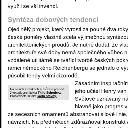
využil se vší invencí.
Syntéza dobových tendencí
Ojedinělý projekt, který vyrostl za pouhé dva roky
české poměry vlastně zcela výjimečnou syntéz
architektonických proudů. Je nutné dodat, že vl
architektuře své doby nemá společného vůbec nic
vzdálené utilitárně se tvářící tvorbě českých pok
rámci německého Reichenbergu se jednalo o výs
působil tehdy velmi cizorodě.
Zásadním inspiračním
Na našich stránkách si můžete přečíst i
jeho učitel Henry van
životopis architekta
Thilo Schodera.
Prohlédněte si také
kartu stavby.
Světově uznávaný návr
hlavně jako progresiv
ze secesních ornamentů abstrahovat silové linie,
návrzích. Na předmětech zdůrazňoval konstruktivn