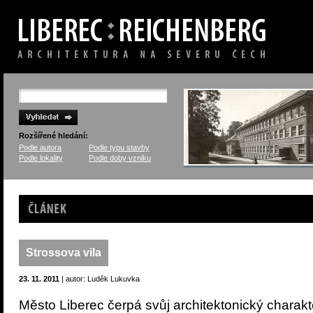
Rozšířené hledání:
Podle autora
Podle typu stavby
Podle lokality
Podle doby vzniku
Článek
Strossova vila
23. 11. 2011
| autor: Luděk Lukuvka
Město Liberec čerpá svůj architektonický charak