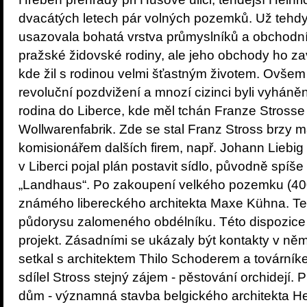
dvacátých letech pár volných pozemků. Už tehdy t
usazovala bohatá vrstva průmyslníků a obchodní
pražské židovské rodiny, ale jeho obchody ho za
kde žil s rodinou velmi šťastným životem. Ovšem
revoluční pozdvižení a mnozí cizinci byli vyháněn
rodina do Liberce, kde měl tchán Franze Strosse
Wollwarenfabrik. Zde se stal Franz Stross brzy m
komisionářem dalších firem, např. Johann Liebig 
v Liberci pojal plán postavit sídlo, původně spíš
„Landhaus“. Po zakoupení velkého pozemku (4000
známého libereckého architekta Maxe Kühna. Te
půdorysu zalomeného obdélníku. Této dispozice s
projekt. Zásadními se ukázaly být kontakty v ně
setkal s architektem Thilo Schoderem a tovární
sdílel Stross stejný zájem - pěstování orchidej
dům - významná stavba belgického architekta He