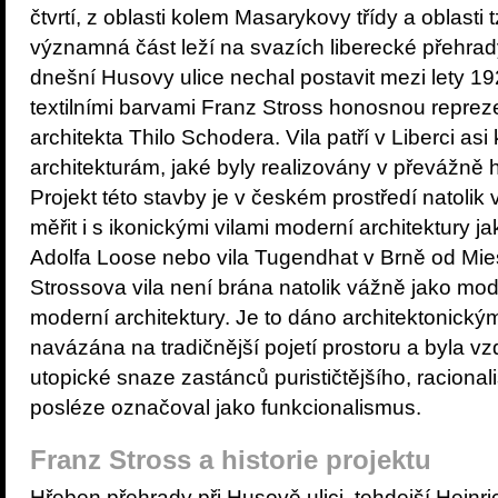
čtvrtí, z oblasti kolem Masarykovy třídy a oblasti
významná část leží na svazích liberecké přehrady
dnešní Husovy ulice nechal postavit mezi lety 1
textilními barvami Franz Stross honosnou reprez
architekta Thilo Schodera. Vila patří v Liberci as
architekturám, jaké byly realizovány v převážně h
Projekt této stavby je v českém prostředí natoli
měřit i s ikonickými vilami moderní architektury j
Adolfa Loose nebo vila Tugendhat v Brně od Mi
Strossova vila není brána natolik vážně jako mod
moderní architektury. Je to dáno architektonickým
navázána na tradičnější pojetí prostoru a byla v
utopické snaze zastánců purističtějšího, racionali
posléze označoval jako funkcionalismus.
Franz Stross a historie projektu
Hřeben přehrady při Husově ulici, tehdejší Heinri