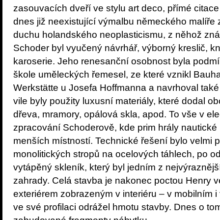
zasouvacích dveří ve stylu art deco, přímé cita
dnes již neexistující výmalbu německého malíře 
duchu holandského neoplasticismu, z něhož znám
Schoder byl vyučený návrhář, výborný kreslič, kn
karoserie. Jeho renesanční osobnost byla podm
škole uměleckých řemesel, ze které vznikl Bauh
Werkstätte u Josefa Hoffmanna a navrhoval také
vile byly použity luxusní materiály, které dodal 
dřeva, mramory, opálová skla, apod. To vše v el
zpracování Schoderově, kde prim hrály nautické 
menších místností. Technické řešení bylo velmi 
monolitických stropů na ocelových táhlech, po o
vytápěný skleník, který byl jedním z nejvýraznějš
zahrady. Celá stavba je nakonec poctou Henry 
exteriérem zobrazeným v interiéru – v mobilním 
ve své profilaci odrážel hmotu stavby. Dnes o to