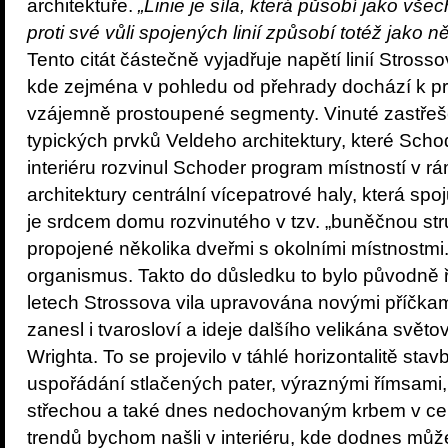
architektuře.
„Linie je síla, která působí jako vše
proti své vůli spojených linií způsobí totéž jako ně
Tento citát částečně vyjadřuje napětí linií Strossovy
kde zejména v pohledu od přehrady dochází k pr
vzájemně prostoupené segmenty. Vinuté zastřeš
typických prvků Veldeho architektury, které Schod
interiéru rozvinul Schoder program místností v rá
architektury centrální vícepatrové haly, která spo
je srdcem domu rozvinutého v tzv. „buněčnou stru
propojené několika dveřmi s okolními místnostmi.
organismus. Takto do důsledku to bylo původně 
letech Strossova vila upravována novými příčkam
zanesl i tvarosloví a ideje dalšího velikána světo
Wrighta. To se projevilo v táhlé horizontalitě stav
uspořádání stlačených pater, výraznými římsami,
střechou a také dnes nedochovaným krbem v cen
trendů bychom našli v interiéru, kde dodnes můž