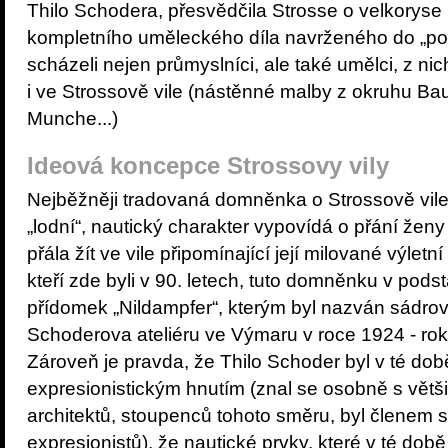
Thilo Schodera, přesvědčila Strosse o velkoryse 
kompletního uměleckého díla navrženého do „posl
scházeli nejen průmyslníci, ale také umělci, z ni
i ve Strossově vile (nástěnné malby z okruhu B
Munche...)
Ideová koncepce Strossovy vily
Nejběžněji tradovaná domněnka o Strossově vile j
„lodní“, nautický charakter vypovídá o přání ženy
přála žít ve vile připomínající její milované výletn
kteří zde byli v 90. letech, tuto domněnku v podstat
přídomek „Nildampfer“, kterým byl nazván sádrov
Schoderova ateliéru ve Výmaru v roce 1924 - ro
Zároveň je pravda, že Thilo Schoder byl v té dob
expresionistickým hnutím (znal se osobně s větš
architektů, stoupenců tohoto směru, byl členem
expresionistů), že nautické prvky, které v té době 