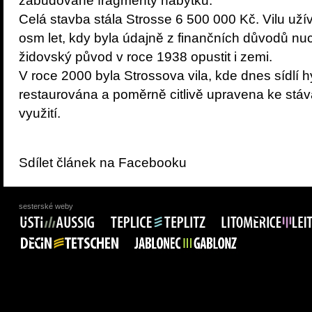
zabudované fragmenty nábytku.
Celá stavba stála Strosse 6 500 000 Kč. Vilu uží
osm let, kdy byla údajně z finančních důvodů nuc
židovský původ v roce 1938 opustit i zemi.
V roce 2000 byla Strossova vila, kde dnes sídlí 
restaurována a poměrně citlivě upravena ke stáv
využití.
Sdílet článek na Facebooku
sesterské weby