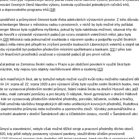
enování čestných členů hlavního výboru, kontrola vyúčtování jednotlivých ročníků trhů,
at a doprovodného programu trhů.
[18]
ospodářské a průmyslové činnosti bude třeba adekvátních výstavních prostor. Z toho důvodu
eichenberger Messe s městskou radou o prostorech, v nichž by bylo možné trhy pořádat.
rger Messe byla vyjádřena myšlenka, pokud by byla nabídnuta možnost, situovat trhy do
lo hovořit o výstavbě výstavních paláců po vzoru ostatních veletržních měst, jako byla
m.
[20]
Městská rada jednoznačně souhlasila s názorem spolku a podpořila využití školních
ců měla mimo jiné přispět ke zvýšení prestiže budoucích Libereckých veletrhů a stejně ta
avbu výstaviště byl podpořen především místními spořitelnami a bankami.
[21]
I přes tuto
h finančních prostředků uvažovat o výstavbě paláců již pro první ročník.
ačal jednat se Zemskou školní radou v Praze a po obdržení povolení k využití škol bylo
prázdnin, kdy nejsou tyto objekty navštěvované dětmi a studenty.
[22]
ách mateřských škol, ale ty bohužel nebylo možné využít kvůli riziku možného nakažení dět
mín 14. srpna až 22. srpna 1920 a pro výstavní účely bylo využito sedm školních budov, mez
 kde se vystavoval především textilní průmysl, Státní reálná škola na dnešní Husově ulici, jejíž
techniku, malé zahradní pomůcky a pro bicykly či nábytek, Nové gymnázium v dnešní Hálkově
, kde se vystavovaly především skleněné předměty, porcelán, bižuterie, svítidla a hračky,
řídě umožnila návštěvu fotografických děl nebo uměleckých kovových předmětů, Rudolfova
tavu papírenského průmyslu nebo koženého a sportovního zboží. Výrobky potravinářského a
hodní akademii v dnešní Šamánkově ulici a Učitelském ústavu, rovněž v Šamánkově ulici.
průmysl a stavebnictví, nebylo však možné těžké stroje a pracovní předměty těchto oborů
20, kdy ještě nebyly postaveny výstavní pavilony, sloužil těmto účelům provizorně
í.
[24]
Výstavní prostory byly doplněny též jinými stavbami, které sloužily k organizaci trhů.