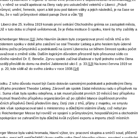
v němž se snažil apelovat na členy rady pro uskutečnění veletrhů v Liberci: „Právě
ůmysl, umění, řemeslo, sport a lidé jsou pod tlakem války a jejich následků, je na čase se
, že v naší průmyslové oblasti panuje život a vůle.“
[9]
Liberci dne 25. května 1919 konalo první setkání Obchodního grémia se zastupiteli města,
iž v tuto dobu si zřejmě uvědomovali, že je třeba instituce či spolku, které by trhy zaštítily a
Reichenberger Messe.
[11]
Jeho hlavním úkolem bylo zorganizovat první ročník trhů a tím
ezidentem spolku v době jeho založení se stal Theodor Liebieg a jeho heslem bylo úderné
ému počtu průmyslníků a podnikatelů na území Liberecka se během činnosti spolku počet
 uvažovat o změně sídla. Dalším logickým důvodem přirozeně bylo přesunout sídlo co
nešního náměstí Dr. E. Beneše. Zprvu spolek začínal úřadovat v bytě jednoho svého člena
Později přesídlil do domu na dnešní Jablonecké ulici č. p. 33.
[13]
Na konci června 1919 se
p. 20, kde sídlil až do svého zániku v roce 1938.
[14]
spolku. Z toho důvodu musel být často dotován samotnými podnikateli a jednotlivými členy.
ořil jeho prezident Theodor Liebieg. Zároveň ale spolek žádal městskou radu o příspěvek na
Kč. Suma však byla spolku odepřena, a tak musel působit prvních 10 měsíců bez příspěvku
tnutí finančního příspěvku organizátorům až po zjištění bilance úspěšnosti prvního
nančních příspěvků členů především dary, čistý zisk z trhů, příjmy z majetku, ve smyslu
lek však spolupracoval také s ministerstvy a důležitými státními úřady, což nebyl jev
ek Reichenberger Messe byl rovněž ve spojení s průmyslovými, hospodářskými a obchodním
spolupráce se zahraničím byla důležitá kvůli zvýšení exportu a importu zboží místních
rger Messe byla valná hromada, hlavní výbor, tzv. pracovní skupina a smírčí soud, přičemž
ku, mezi jejíž nejdůležitější úkony patřila volba členů hlavního výboru, povolení a vydáván