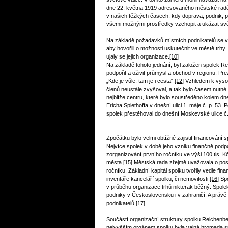
dne 22. května 1919 adresovaného městské radě, 
v našich těžkých časech, kdy doprava, podnik, pr
všemi možnými prostředky vzchopit a ukázat světu
Na základě požadavků místních podnikatelů se v 
aby hovořili o možnosti uskutečnit ve městě trhy. J
ujaly se jejich organizace.
[10]
Na základě tohoto jednání, byl založen spolek 
podpořit a oživit průmysl a obchod v regionu. Pr
„Kde je vůle, tam je i cesta“.
[12]
Vzhledem k vysok
členů neustále zvyšoval, a tak bylo časem nutné
nejblíže centru, které bylo soustředěno kolem d
Ericha Spiethoffa v dnešní ulici 1. máje č. p. 53. 
spolek přestěhoval do dnešní Moskevské ulice č. 
Zpočátku bylo velmi obtížné zajistit financování 
Nejvíce spolek v době jeho vzniku finančně podp
zorganizování prvního ročníku ve výši 100 tis. 
města.
[15]
Městská rada zřejmě uvažovala o posky
ročníku. Základní kapitál spolku tvořily vedle fi
inventáře kanceláří spolku, či nemovitosti.
[16]
Spo
v průběhu organizace trhů nikterak běžný. Spol
podniky v Československu i v zahraničí. A právě 
podnikatelů.
[17]
Součástí organizační struktury spolku Reichenbe
nejvyšším orgánem spolku byla valná hromada spol