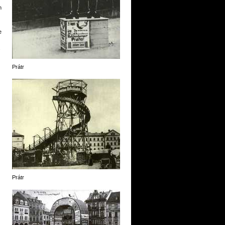
m
e
.
Prátr
Prátr