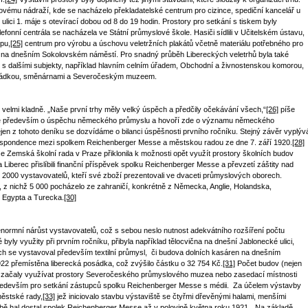
kovému nádraží, kde se nacházelo překladatelské centrum pro cizince, spediční kancelář u
 ulici 1. máje s otevírací dobou od 8 do 19 hodin. Prostory pro setkání s tiskem byly
fonní centrála se nacházela ve Státní průmyslové škole. Hasiči sídlili v Učitelském ústavu,
spu,
[25]
centrum pro výrobu a úschovu veletržních plakátů včetně materiálu potřebného pro
le na dnešním Sokolovském náměstí. Pro snadný průběh Libereckých veletrhů byla také
 s dalšími subjekty, například hlavním celním úřadem, Obchodní a živnostenskou komorou,
posádkou, směnárnami a Severočeským muzeem.
 velmi kladně. „Naše první trhy měly velký úspěch a předčily očekávání všech,“
[26]
píše
íše především o úspěchu německého průmyslu a hovoří zde o významu německého
en z tohoto deníku se dozvídáme o bilanci úspěšnosti prvního ročníku. Stejný závěr vyplýv
respondence mezi spolkem Reichenberger Messe a městskou radou ze dne 7. září 1920.
[28]
e Zemská školní rada v Praze přiklonila k možnosti opět využít prostory školních budov
 Liberec přislíbili finanční příspěvek spolku Reichenberger Messe a převzetí záštity nad
 2000 vystavovatelů, kteří své zboží prezentovali ve dvaceti průmyslových oborech.
ů, z nichž 5 000 pocházelo ze zahraničí, konkrétně z Německa, Anglie, Holandska,
 Egypta a Turecka.
[30]
normní nárůst vystavovatelů, což s sebou neslo nutnost adekvátního rozšíření počtu
yly využity při prvním ročníku, přibyla například tělocvična na dnešní Jablonecké ulici,
rých se vystavoval především textilní průmysl, či budova dolních kasáren na dnešním
22 přemístěna liberecká posádka, což zvýšilo částku o 32 754 Kč.
[31]
Počet budov (nejen
začaly využívat prostory Severočeského průmyslového muzea nebo zasedací místnosti
především pro setkání zástupců spolku Reichenberger Messe s médii. Za účelem výstavby
městské rady,
[33]
jež iniciovalo stavbu výstaviště se čtyřmi dřevěnými halami, menšími
bě hal dostal spolek Reichenberger Messe až v polovině května roku 1921. „Na základě