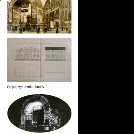
á
Projekt výstavních budov