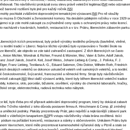
ebovali. Tito návštěvníci prokázali svou slevu právě veletržní legitimací
[54]
nebo odznake
hož barevné rozlišení bylo jiné pro každý ročník.
[55]
mohly pochlubit zvláštními doprovodnými tematickými výstavami.
[56]
Pro ně sloužily
 muzea či Obchodní a živnostenské komory. Na desátém jubilejním ročníku v roce 1929 s
jemci si je zde mohli zakoupit za zvýhodněné ceny spolu s ochrannými právy nebo licencí.
 nacházeli v kavárnách, hotelích, restauracích a v tzv. Prátru, libereckém zábavním parku
 Libereckých trzích prezentoval, byly právě výrobky textilního průmyslu (bavlněné, vlněné,
 textilní tradicí v Liberci. Nejvíce těchto výrobků bylo vystavováno v Textilní škole na
e liberečtí, ale objevilo se zde také zahraniční zastoupení. Z těch libereckých se často
 Anton Michler, Wondrak & Richter, Freund & Münster, Mez, Vater & Sohn, Adolf Jakob,
nz Josef Jakob, Josef A. Keil, Josef Weiss, Johann Liebieg & Comp., J. Polívka, F. J.
lger, Franz Liebieg, Textilana A.-G., Eduard Salomon, Otto Doktor, Wilhelm Roth, Friedrich
jních desátých veletrhů se dokonce uskutečnil veletrh vně samotných veletrhů, a to textilní.
é československé, švýcarské, francouzské a německé firmy. Stroje byly návštěvníkům
místě zakoupit.
[60]
Mezi další výstavní artikly, které byly během liberecké veletržní tradice
ily, koberce, sklo, porcelán, bižuterie, osvětlení, výrobky do chemické laboratoře, hračky,
ské stroje, elektrotechnika, radiová technika nebo nábytek.
e lidí, bylo třeba pro ně připravit adekvátní doprovodný program, který by dokázal zabavit
ešního Tržního náměstí z toho důvodu postaven firmou A. Hirschmann & Comp. již zmíněný
a umělecké podniky. Plakáty prezentovaly Prátr, jako největší a nejkrásnější zábavní park
odobě s vídeňským lunaparkem.
[62]
Při vstupu návštěvníky vítala brána osvětlená tisíci
 pódium na pořádání koncertů, restaurace a stánky s občerstvením. Unikátem Prátru bylo
 Janem Vavrochem, které mělo prezentovat kamenouhelné nýřanské doly u Plzně a stalo se
i vidět demonstraci veškeré práce horníků, například nebezpečné a namáhavé hloubení