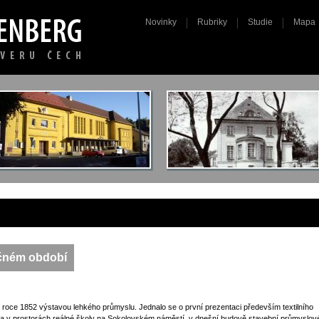
Novinky
Rubriky
Studie
Mapa
ečném období
ž v roce 1852 výstavou lehkého průmyslu. Jednalo se o první prezentaci především textilního
na v prostorách reálné školy na Sokolovském náměstí, v dnešní budově stavební průmyslov