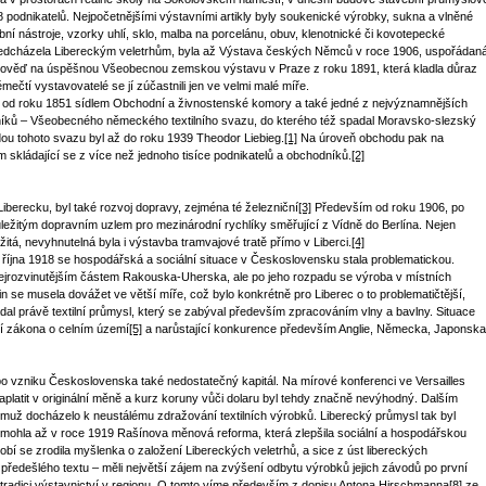
 podnikatelů. Nejpočetnějšími výstavními artikly byly soukenické výrobky, sukna a vlněné
í nástroje, vzorky uhlí, sklo, malba na porcelánu, obuv, klenotnické či kovotepecké
předcházela Libereckým veletrhům, byla až Výstava českých Němců v roce 1906, uspořádan
ověď na úspěšnou Všeobecnou zemskou výstavu v Praze z roku 1891, která kladla důraz
čtí vystavovatelé se jí zúčastnili jen ve velmi malé míře.
erec od roku 1851 sídlem Obchodní a živnostenské komory a také jedné z nejvýznamnějších
níků – Všeobecného německého textilního svazu, do kterého též spadal Moravsko-slezský
ou tohoto svazu byl až do roku 1939 Theodor Liebieg.
[1]
Na úroveň obchodu pak na
skládající se z více než jednoho tisíce podnikatelů a obchodníků.
[2]
Liberecku, byl také rozvoj dopravy, zejména té železniční
[3]
Především od roku 1906, po
ůležitým dopravním uzlem pro mezinárodní rychlíky směřující z Vídně do Berlína. Nejen
tá, nevyhnutelná byla i výstavba tramvajové tratě přímo v Liberci.
[4]
íjna 1918 se hospodářská a sociální situace v Československu stala problematickou.
nejrozvinutějším částem Rakouska-Uherska, ale po jeho rozpadu se výroba v místních
in se musela dovážet ve větší míře, což bylo konkrétně pro Liberec o to problematičtější,
ládal právě textilní průmysl, který se zabýval především zpracováním vlny a bavlny. Situace
ní zákona o celním území
[5]
a narůstající konkurence především Anglie, Německa, Japonska
 po vzniku Československa také nedostatečný kapitál. Na mírové konferenci ve Versailles
aplatit v originální měně a kurz koruny vůči dolaru byl tehdy značně nevýhodný. Dalším
muž docházelo k neustálému zdražování textilních výrobků. Liberecký průmysl tak byl
omohla až v roce 1919 Rašínova měnová reforma, která zlepšila sociální a hospodářskou
bí se zrodila myšlenka o založení Libereckých veletrhů, a sice z úst libereckých
z předešlého textu – měli největší zájem na zvýšení odbytu výrobků jejich závodů po první
tradici výstavnictví v regionu. O tomto víme především z dopisu Antona Hirschmanna
[8]
ze