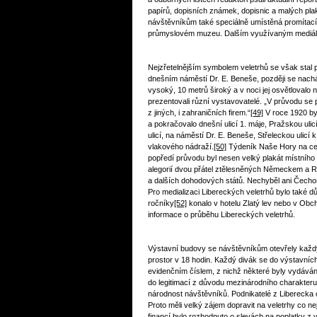
papírů, dopisních známek, dopisnic a malých pl
návštěvníkům také speciálně umístěná promítací
průmyslovém muzeu. Dalším využívaným mediáln
Nejzřetelnějším symbolem veletrhů se však sta
dnešním náměstí Dr. E. Beneše, později se nac
vysoký, 10 metrů široký a v noci jej osvětlovalo n
prezentovali různí vystavovatelé. „V průvodu se 
z jiných, i zahraničních firem.“
[49]
V roce 1920 by
a pokračovalo dnešní ulicí 1. máje, Pražskou uli
ulicí, na náměstí Dr. E. Beneše, Střeleckou ulic
vlakového nádraží.
[50]
Týdeník Naše Hory na celo
popředí průvodu byl nesen velký plakát místního
alegorií dvou přátel ztělesněných Německem a Rusk
a dalších dohodových států. Nechyběl ani Čechos
Pro medializaci Libereckých veletrhů bylo také d
ročníky
[52]
konalo v hotelu Zlatý lev nebo v Obc
informace o průběhu Libereckých veletrhů.
Výstavní budovy se návštěvníkům otevřely každý 
prostor v 18 hodin. Každý divák se do výstavní
evidenčním číslem, z nichž některé byly vydává
do legitimací z důvodu mezinárodního charakteru
národnost návštěvníků. Podnikatelé z Liberecka
Proto měli velký zájem dopravit na veletrhy co n
financí bylo rozhodnuto o slevách na poplatky 