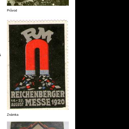
Průvod
á
Známka