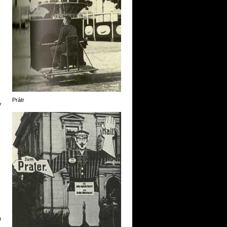
Prátr
V
m