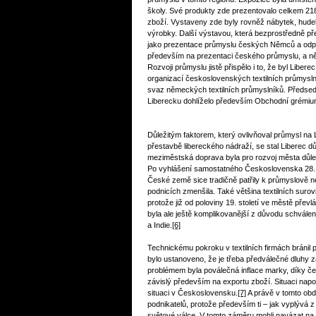
školy. Své produkty zde prezentovalo celkem 218
zboží. Vystaveny zde byly rovněž nábytek, hudebn
výrobky. Další výstavou, která bezprostředně 
jako prezentace průmyslu českých Němců a odp
především na prezentaci českého průmyslu, a něme
Rozvoji průmyslu jistě přispělo i to, že byl Lib
organizací československých textilních průmysl
svaz německých textilních průmyslníků. Předsed
Liberecku dohlíželo především Obchodní grémium 
Důležitým faktorem, který ovlivňoval průmysl na 
přestavbě libereckého nádraží, se stal Liberec d
meziměstská doprava byla pro rozvoj města důleži
Po vyhlášení samostatného Československa 28. ř
České země sice tradičně patřily k průmyslově 
podnicích zmenšila. Také většina textilních surov
protože již od poloviny 19. století ve městě přev
byla ale ještě komplikovanější z důvodu schvále
a Indie.
[6]
Technickému pokroku v textilních firmách bránil
bylo ustanoveno, že je třeba předválečné dluhy z
problémem byla poválečná inflace marky, díky če
závislý především na exportu zboží. Situaci nap
situaci v Československu.
[7]
A právě v tomto obdo
podnikatelů, protože především ti – jak vyplývá 
světové válce. V tomto záměru mohli navázat na 