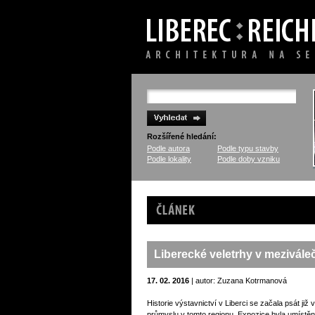
Rozšířené hledání:
Podle autora
Podle typu stavby
Podle lokality
Podle doby vzniku
Článek
Liberecké veletrhy v mezivál
17. 02. 2016
| autor: Zuzana Kotrmanová
Historie výstavnictví v Liberci se začala psát ji
průmyslu v tomto regionu. Expozice byla umístě