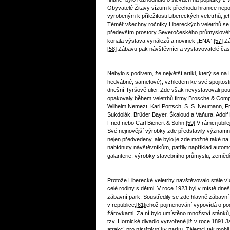
Obyvatelé Žitavy vízum k přechodu hranice nepotř
vyrobeným k příležitosti Libereckých veletrhů, je
Téměř všechny ročníky Libereckých veletrhů se 
především prostory Severočeského průmyslového
konala výstava vynálezů a novinek „ENA“.
[57]
Zá
[58]
Zábavu pak návštěvníci a vystavovatelé často
Nebylo s podivem, že největší artikl, který se na
hedvábné, sametové), vzhledem ke své spojitosti s
dnešní Tyršově ulici. Zde však nevystavovali pouz
opakovaly během veletrhů firmy Brosche & Comp.,
Wilhelm Nemezt, Karl Portsch, S. S. Neumann, Fra
Sukdolák, Brüder Bayer, Škaloud a Vaňura, Adolf E
Fried nebo Carl Bienert & Sohn.
[59]
V rámci jubile
Své nejnovější výrobky zde představily významn
nejen předvedeny, ale bylo je zde možné také na 
nabídnuty návštěvníkům, patřily například automob
galanterie, výrobky stavebního průmyslu, zeměděl
Protože Liberecké veletrhy navštěvovalo stále víc
celé rodiny s dětmi. V roce 1923 byl v místě dn
zábavní park. Soustředily se zde hlavně zábavní 
v republice,
[61]
jehož pojmenování vypovídá o p
žárovkami. Za ní bylo umístěno množství stánků,
tzv. Hornické divadlo vytvořené již v roce 1891
atrakcí pro návštěvníky parku. Zájemci tak mohl