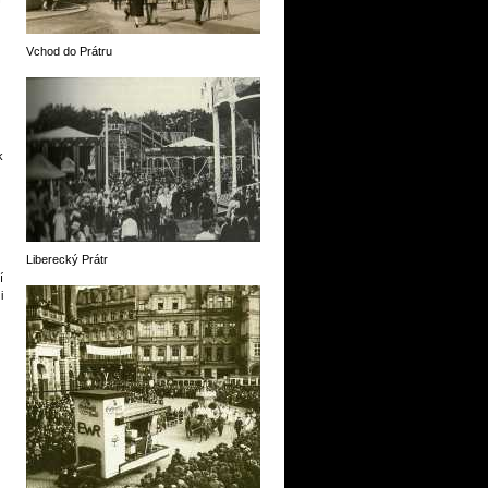
Vchod do Prátru
k
Liberecký Prátr
í
i