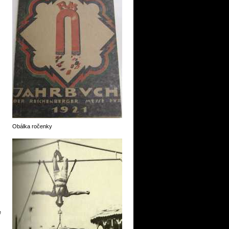
Obálka ročenky
e