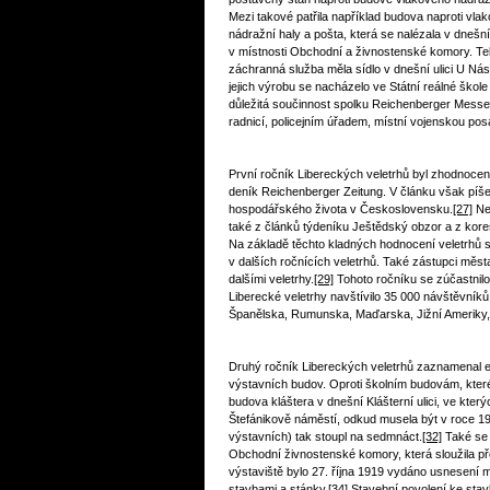
Mezi takové patřila například budova naproti vla
nádražní haly a pošta, která se nalézala v dnešní
v místnosti Obchodní a živnostenské komory. Tele
záchranná služba měla sídlo v dnešní ulici U Ná
jejich výrobu se nacházelo ve Státní reálné ško
důležitá součinnost spolku Reichenberger Messe
radnicí, policejním úřadem, místní vojenskou 
První ročník Libereckých veletrhů byl zhodnocen
deník Reichenberger Zeitung. V článku však p
hospodářského života v Československu.
[27]
Nej
také z článků týdeníku Ještědský obzor a z ko
Na základě těchto kladných hodnocení veletrhů s
v dalších ročnících veletrhů. Také zástupci města
dalšími veletrhy.
[29]
Tohoto ročníku se zúčastnilo
Liberecké veletrhy navštívilo 35 000 návštěvník
Španělska, Rumunska, Maďarska, Jižní Ameriky,
Druhý ročník Libereckých veletrhů zaznamenal e
výstavních budov. Oproti školním budovám, které b
budova kláštera v dnešní Klášterní ulici, ve kte
Štefánikově náměstí, odkud musela být v roce 19
výstavních) tak stoupl na sedmnáct.
[32]
Také se 
Obchodní živnostenské komory, která sloužila 
výstaviště bylo 27. října 1919 vydáno usnesení 
stavbami a stánky.
[34]
Stavební povolení ke stav