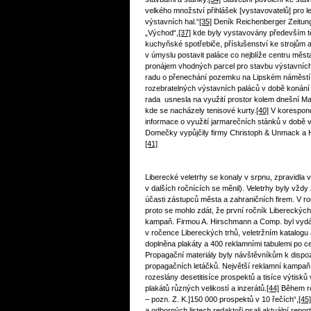
velkého množství přihlášek [vystavovatelů] pro l
výstavních hal.“
[35]
Deník Reichenberger Zeitun
„Východ“,
[37]
kde byly vystavovány především tě
kuchyňské spotřebiče, příslušenství ke strojům 
v úmyslu postavit paláce co nejblíže centru měs
pronájem vhodných parcel pro stavbu výstavních
radu o přenechání pozemku na Lipském náměstí p
rozebratelných výstavních paláců v době konání 
rada usnesla na využití prostor kolem dnešní M
kde se nacházely tenisové kurty.
[40]
V korespond
informace o využití jarmarečních stánků v době
Domečky vypůjčily firmy Christoph & Unmack a Hö
[41]
Liberecké veletrhy se konaly v srpnu, zpravidla 
v dalších ročnících se měnil). Veletrhy byly v
účasti zástupců města a zahraničních firem. V ro
proto se mohlo zdát, že první ročník Libereckých
kampaň. Firmou A. Hirschmann a Comp. byl vydáv
v ročence Libereckých trhů, veletržním katalogu
doplněna plakáty a 400 reklamními tabulemi po c
Propagační materiály byly návštěvníkům k dispoz
propagačních letáčků. Největší reklamní kampaň
rozeslány desetitisíce prospektů a tisíce výtisků
plakátů různých velikostí a inzerátů.
[44]
Během ro
– pozn. Z. K.]150 000 prospektů v 10 řečích“,
[45]
a odborných listech redaktoři psali aktuální repo