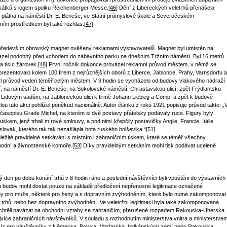
akátků s logem spolku Reichenberger Messe.
[46]
Dění z Libereckých veletrhů přenášela
 plátna na náměstí Dr. E. Beneše, ve Státní průmyslové škole a Severočeském
ím prostředkem byl také rozhlas.
[47]
l především obrovský magnet ověšený reklamami vystavovatelů. Magnet byl umístěn na
házel podobný před vchodem do zábavního parku na dnešním Tržním náměstí. Byl 16 metrů
a tisíc žárovek.
[48]
První ročník dokonce provázel reklamní průvod městem, v němž se
prezentovalo kolem 100 firem z nejrůznějších oborů z Liberce, Jablonce, Prahy, Varnsdorfu a
l průvod veden téměř celým městem. V 9 hodin se vycházelo od budovy vlakového nádraží
cí, na náměstí Dr. E. Beneše, na Sokolovské náměstí, Chrastavskou ulicí, zpět Frýdlantsku
í k Lidovým sadům, na Jabloneckou ulici k firmě Johann Liebieg a Comp. a zpět k budově
u tuto akci pohlížel poněkud nacionálně. Autor článku z roku 1921 popisuje průvod takto: „
 časopisu Grade Michel, na kterém si dvě postavy přátelsky podávaly ruce. Figury byly
em, jenž trhali mírové smlouvy, a pod nimi ‚křepčily postavičky Anglie, Francie, Itálie
lovák, kterého tak tak nezašlápla bota ruského bolševika.“
[51]
ůležité pravidelné setkávání s místním i zahraničním tiskem, které se téměř všechny
hodní a živnostenské komoře.
[53]
Díky pravidelným setkáním mohl tisk podávat ucelené
den po dobu konání trhů v 8 hodin ráno a poslední návštěvníci byli vpuštěni do výstavních
ch budov mohl dostat pouze na základě předložení nepřenosné legitimace označené
ny pro muže, některé pro ženy a s dopravním zvýhodněním, které bylo nutné zakomponovat
 trhů, nebo bez dopravního zvýhodnění. Ve veletržní legitimaci byla také zakomponovaná
 chtěli navázat na obchodní vztahy se zahraničím, přerušené rozpadem Rakouska-Uherska.
ejvíce zahraničních návštěvníků. V souladu s rozhodnutím ministerstva vnitra a ministerstve
z víz pro návštěvníky z Německa, Polska, Maďarska, balkánských zemí nebo Rakouska.