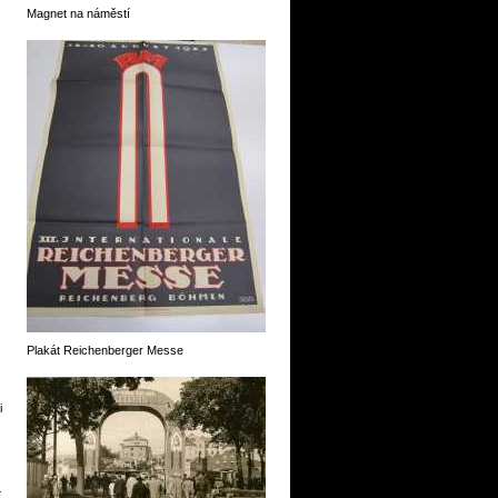
Magnet na náměstí
Plakát Reichenberger Messe
i
í