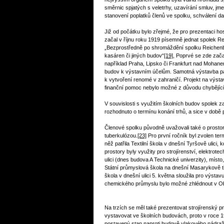
směrnic spjatých s veletrhy, uzavírání smluv, jm
stanovení poplatků členů ve spolku, schválení d
Již od počátku bylo zřejmé, že pro prezentaci h
začal v říjnu roku 1919 písemně jednat spolek R
„Bezprostředně po shromáždění spolku Reichenbe
kasáren či jiných budov“
[19]
, Poprvé se zde zača
například Praha, Lipsko či Frankfurt nad Mohane
budov k výstavním účelům. Samotná výstavba palá
k vytvoření renomé v zahraničí. Projekt na výst
finanční pomoc nebylo možné z důvodu chybějícíc
V souvislosti s využitím školních budov spolek z
rozhodnuto o termínu konání trhů, a sice v době 
Členové spolku původně uvažovali také o prostor
tuberkulózou.
[23]
Pro první ročník byl zvolen ter
něž patřila Textilní škola v dnešní Tyršově ulici,
prostory byly využity pro strojírenství, elektro
ulici (dnes budova A Technické univerzity), místo
Státní průmyslová škola na dnešní Masarykově t
škola v dnešní ulici 5. května sloužila pro výs
chemického průmyslu bylo možné zhlédnout v Obc
Na trzích se měl také prezentovat strojírenský 
vystavovat ve školních budovách, proto v roce 19
postavený stan naproti budově vlakového nádraž