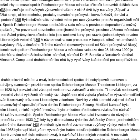
etošní trhy se musel spolek Reichenberger Messe odhodlat přikročit ke stavbě dalších dvou
g
[36]
se zmiňuje o dřevěných výstavních halách, z nichž dvě byly nazvány „Západ“ a
žké stroje, elektrotechnika, produkty stavebního průmyslu, kovové zboží, domácí a
a podobně.
[38]
Bylo obtížné nalézt vhodné místo pro tuto výstavbu, protože organizátoři měli
ta. Spolek Reichenberger Messe se obrátil na radu města s prosbou o doporučení a možný
 paláců: „Pro prezentaci stavebního a strojírenského průmyslu prosíme váženou městskou
od Státní průmyslovou školou, kde jsou tenisové kurty, pro stavbu jednoduchých, snadno
Libereckých veletrhů.“
[39]
V návaznosti na tuto prosbu se v listopadu téhož roku městská
asarykovy třídy a dnešního Tržního náměstí (severovýchodně od Státní průmyslové školy),
enci mezi spolkem Reichenberger Messe a městskou radou ze dne 23. března 1920 je
 veletrhů na dnešním Sokolovském náměstí, náměstí Dr. E. Beneše a Nerudově náměstí.
ntsch & Comp. a od druhého ročníku trhů byly využívány každoročně pro tuto příležitost.
v druhé polovině měsíce a trvaly kolem sedmi dní (počet dní nebyl pevně stanoven a
ždy zahájeny samotným prezidentem spolku Reichenberger Messe, Theodorem Liebiegem, za
ce 1920 byli pozváni také zástupci ministerstva zahraničí a obchodu. Ti se však nedostavili,
 veletrhů získal vyloženě německý ráz. Úspěšnost trhů zajistila především výrazná mediální
án ilustrovaný průvodce Libereckým veletrhem. Novinky z trhů se mohli zájemci dočíst i
 a samozřejmě speciální příloze deníku Reichenberger Zeitung. Mediální kampaň byla
elém Liberci, z nichž největší množství bylo umístěno před budovou vlakového nádraží.
ici také v tramvajích. Spolek Reichenberger Messe však také investoval do různých
 proběhla v roce 1933,
[42]
kdy byly dle redaktora týdeníku Ještědský Obzor „obchodníkům
 veletržního časopisu“.
[43]
Ve městě bylo možné zaznamenat zvýšený výskyt veletržních
ku 1935 bylo například „všem význačným listům odesláno[oddělením Reichenberger Mess
které ve více než tisíci městech zvaly k návštěvě Libereckých veletrhů. V novinách
rtáže a organizátoři trhy dokonce propagovali i prostřednictvím prodeje zvláštních dopisních