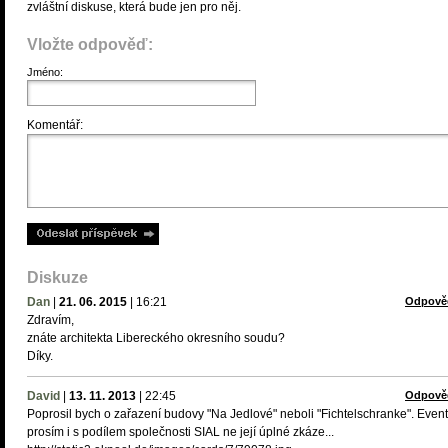
zvláštní diskuse, která bude jen pro něj.
Vložte odpověď:
Jméno:
Komentář:
Diskuze
Dan
|
21. 06. 2015
|
16:21
Odpově
Zdravím,
znáte architekta Libereckého okresního soudu?
Díky.
David
|
13. 11. 2013
|
22:45
Odpově
Poprosil bych o zařazení budovy "Na Jedlové" neboli "Fichtelschranke". Even
prosím i s podílem společnosti SIAL ne její úplné zkáze...