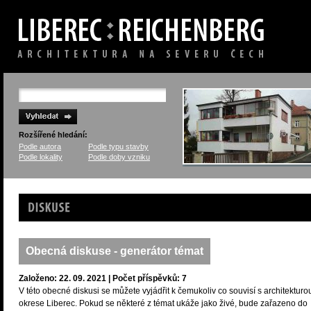
Rozšířené hledání:
Podle autora
Podle typu stavby
Podle lokality
Podle doby vzniku
Diskuse
Obecná diskuse - generátor témat
Založeno: 22. 09. 2021 | Počet příspěvků: 7
V této obecné diskusi se můžete vyjádřit k čemukoliv co souvisí s architekturo
okrese Liberec. Pokud se některé z témat ukáže jako živé, bude zařazeno do