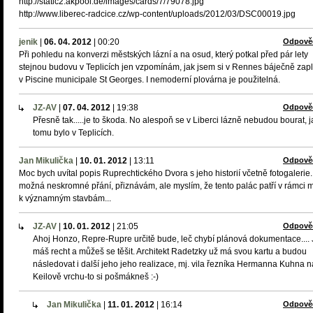
http://static2.akpool.de/images/cards/7/79078.jpg
http://www.liberec-radcice.cz/wp-content/uploads/2012/03/DSC00019.jpg
jenik
|
06. 04. 2012
|
00:20
Odpově
Při pohledu na konverzi městských lázní a na osud, který potkal před pár lety
stejnou budovu v Teplicích jen vzpomínám, jak jsem si v Rennes báječně zap
v Piscine municipale St Georges. I nemoderní plovárna je použitelná.
JZ-AV
|
07. 04. 2012
|
19:38
Odpově
Přesně tak.....je to škoda. No alespoň se v Liberci lázně nebudou bourat, 
tomu bylo v Teplicích.
Jan Mikulička
|
10. 01. 2012
|
13:11
Odpově
Moc bych uvítal popis Ruprechtického Dvora s jeho historií včetně fotogalerie..
možná neskromné přání, přiznávám, ale myslím, že tento palác patří v rámci 
k významným stavbám...
JZ-AV
|
10. 01. 2012
|
21:05
Odpově
Ahoj Honzo, Repre-Rupre určitě bude, leč chybí plánová dokumentace.... 
máš recht a můžeš se těšit. Architekt Radetzky už má svou kartu a budou
následovat i další jeho jeho realizace, mj. vila řezníka Hermanna Kuhna n
Keilově vrchu-to si pošmákneš :-)
Jan Mikulička
|
11. 01. 2012
|
16:14
Odpově