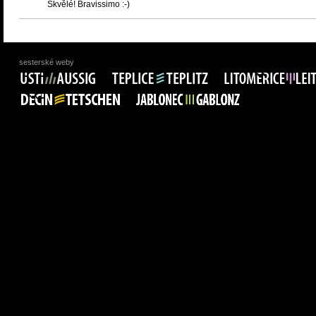
Skvělé! Bravissimo :-)
sesterské weby