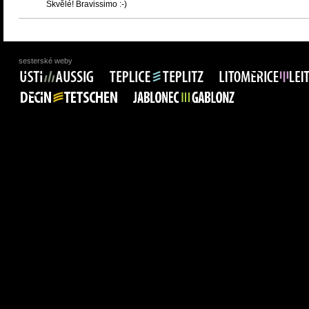
Skvělé! Bravissimo :-)
sesterské weby