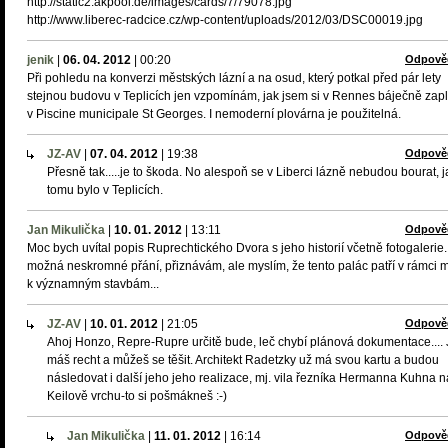
http://static2.akpool.de/images/cards/7/79078.jpg
http://www.liberec-radcice.cz/wp-content/uploads/2012/03/DSC00019.jpg
jenik
|
06. 04. 2012
|
00:20
Odpově
Při pohledu na konverzi městských lázní a na osud, který potkal před pár lety
stejnou budovu v Teplicích jen vzpomínám, jak jsem si v Rennes báječně zap
v Piscine municipale St Georges. I nemoderní plovárna je použitelná.
JZ-AV
|
07. 04. 2012
|
19:38
Odpově
Přesně tak.....je to škoda. No alespoň se v Liberci lázně nebudou bourat, 
tomu bylo v Teplicích.
Jan Mikulička
|
10. 01. 2012
|
13:11
Odpově
Moc bych uvítal popis Ruprechtického Dvora s jeho historií včetně fotogalerie..
možná neskromné přání, přiznávám, ale myslím, že tento palác patří v rámci 
k významným stavbám...
JZ-AV
|
10. 01. 2012
|
21:05
Odpově
Ahoj Honzo, Repre-Rupre určitě bude, leč chybí plánová dokumentace.... 
máš recht a můžeš se těšit. Architekt Radetzky už má svou kartu a budou
následovat i další jeho jeho realizace, mj. vila řezníka Hermanna Kuhna n
Keilově vrchu-to si pošmákneš :-)
Jan Mikulička
|
11. 01. 2012
|
16:14
Odpově