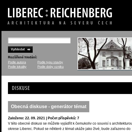
Rozšířené hledání:
Podle autora
Podle typu stavby
Podle lokality
Podle doby vzniku
Diskuse
Obecná diskuse - generátor témat
Založeno: 22. 09. 2021 | Počet příspěvků: 7
V této obecné diskusi se můžete vyjádřit k čemukoliv co souvisí s architekturo
okrese Liberec. Pokud se některé z témat ukáže jako živé, bude zařazeno do