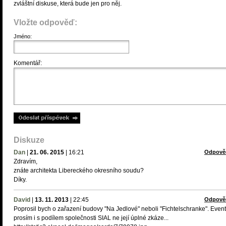
zvláštní diskuse, která bude jen pro něj.
Vložte odpověď:
Jméno:
Komentář:
Diskuze
Dan
|
21. 06. 2015
|
16:21
Odpově
Zdravím,
znáte architekta Libereckého okresního soudu?
Díky.
David
|
13. 11. 2013
|
22:45
Odpově
Poprosil bych o zařazení budovy "Na Jedlové" neboli "Fichtelschranke". Even
prosím i s podílem společnosti SIAL ne její úplné zkáze...