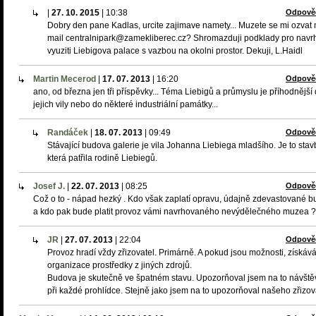
|
27. 10. 2015
|
10:38
Odpově
Dobry den pane Kadlas, urcite zajimave namety... Muzete se mi ozvat 
mail centralnipark@zamekliberec.cz? Shromazduji podklady pro navr
vyuziti Liebigova palace s vazbou na okolni prostor. Dekuji, L.Haidl
Martin Mecerod
|
17. 07. 2013
|
16:20
Odpově
ano, od března jen tři příspěvky... Téma Liebigů a průmyslu je příhodnější
jejich vily nebo do některé industriální památky...
Randáček
|
18. 07. 2013
|
09:49
Odpově
Stávající budova galerie je vila Johanna Liebiega mladšího. Je to stav
která patřila rodině Liebiegů.
Josef J.
|
22. 07. 2013
|
08:25
Odpově
Což o to - nápad hezký . Kdo však zaplatí opravu, údajně zdevastované 
a kdo pak bude platit provoz vámi navrhovaného nevýdělečného muzea ?
JR
|
27. 07. 2013
|
22:04
Odpově
Provoz hradí vždy zřizovatel. Primárně. A pokud jsou možnosti, získáv
organizace prostředky z jiných zdrojů.
Budova je skutečně ve špatném stavu. Upozorňoval jsem na to návště
při každé prohlídce. Stejně jako jsem na to upozorňoval našeho zřizov