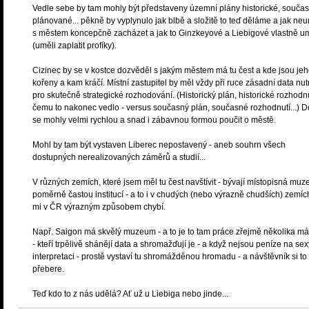
Vedle sebe by tam mohly být představeny územní plány historické, souča
plánované... pěkně by vyplynulo jak blbě a složitě to teď děláme a jak n
s městem koncepčně zacházet a jak to Ginzkeyové a Liebigové vlastně um
(uměli zaplatit profíky).
Cizinec by se v kostce dozvěděl s jakým městem má tu čest a kde jsou je
kořeny a kam kráčí. Místní zastupitel by měl vždy při ruce zásadní data nu
pro skutečně strategické rozhodování. (Historický plán, historické rozhodnu
čemu to nakonec vedlo - versus současný plán, současné rozhodnutí...) Dě
se mohly velmi rychlou a snad i zábavnou formou poučit o městě.
Mohl by tam být vystaven Liberec nepostavený - aneb souhrn všech
dostupných nerealizovaných záměrů a studií...
V různých zemích, které jsem měl tu čest navštívit - bývají místopisná muz
poměrně častou institucí - a to i v chudých (nebo výrazně chudších) zemíc
mi v ČR výrazným způsobem chybí.
Např. Saigon má skvělý muzeum - a to je to tam práce zřejmě několika mál
- kteří trpělivě shánějí data a shromažďují je - a když nejsou peníze na sex
interpretaci - prostě vystaví tu shromážděnou hromadu - a návštěvník si to
přebere.
Teď kdo to z nás udělá? Ať už u Liebiga nebo jinde...