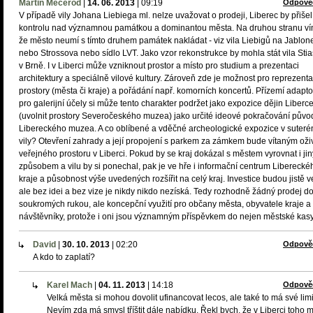
Martin Mecerod
|
14. 06. 2013
|
09:19
Odpově
V případě vily Johana Liebiega ml. nelze uvažovat o prodeji, Liberec by přišel
kontrolu nad významnou památkou a dominantou města. Na druhou stranu ví
že město neumí s tímto druhem památek nakládat - viz vila Liebigů na Jablon
nebo Strossova nebo sídlo LVT. Jako vzor rekonstrukce by mohla stát vila Sti
v Brně. I v Liberci může vzniknout prostor a místo pro studium a prezentaci
architektury a speciálně vilové kultury. Zároveň zde je možnost pro reprezenta
prostory (města či kraje) a pořádání např. komorních koncertů. Přízemí adapt
pro galerijní účely si může tento charakter podržet jako expozice dějin Liberc
(uvolnit prostory Severočeského muzea) jako určité ideové pokračování půvo
Libereckého muzea. A co oblíbené a vděčné archeologické expozice v suteré
vily? Otevření zahrady a její propojení s parkem za zámkem bude vítaným ož
veřejného prostoru v Liberci. Pokud by se kraj dokázal s městem vyrovnat i ji
způsobem a vilu by si ponechal, pak je ve hře i informační centrum Liberecké
kraje a působnost výše uvedených rozšířit na celý kraj. Investice budou jistě ve
ale bez idei a bez vize je nikdy nikdo nezíská. Tedy rozhodně žádný prodej d
soukromých rukou, ale koncepční využití pro občany města, obyvatele kraje a
návštěvníky, protože i oni jsou významným příspěvkem do nejen městské kasy
David
|
30. 10. 2013
|
02:20
Odpově
A kdo to zaplatí?
Karel Mach
|
04. 11. 2013
|
14:18
Odpově
Velká města si mohou dovolit ufinancovat lecos, ale také to má své limi
Nevím zda má smysl tříštit dále nabídku. Řekl bych, že v Liberci toho 