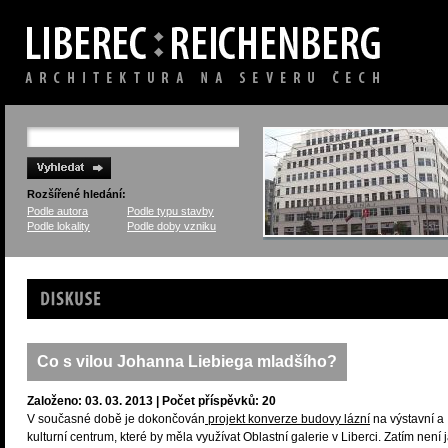
Rozšířené hledání:
Podle autora
Podle typu stavby
Podle lokality
Podle doby vzniku
Diskuse
Co s vilou Johanna Liebiega mladšího?
Založeno: 03. 03. 2013 | Počet příspěvků: 20
V současné době je dokončován
projekt konverze budovy lázní
na výstavní a
kulturní centrum, které by měla využívat Oblastní galerie v Liberci. Zatím není 