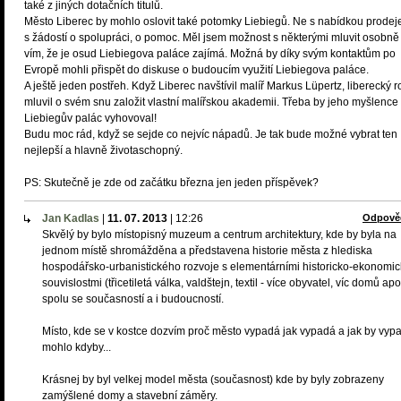
také z jiných dotačních titulů.
Město Liberec by mohlo oslovit také potomky Liebiegů. Ne s nabídkou prodeje
s žádostí o spolupráci, o pomoc. Měl jsem možnost s některými mluvit osobně
vím, že je osud Liebiegova paláce zajímá. Možná by díky svým kontaktům po
Evropě mohli přispět do diskuse o budoucím využití Liebiegova paláce.
A ještě jeden postřeh. Když Liberec navštívil malíř Markus Lüpertz, liberecký r
mluvil o svém snu založit vlastní malířskou akademii. Třeba by jeho myšlence
Liebiegův palác vyhovoval!
Budu moc rád, když se sejde co nejvíc nápadů. Je tak bude možné vybrat ten
nejlepší a hlavně životaschopný.
PS: Skutečně je zde od začátku března jen jeden příspěvek?
Jan Kadlas
|
11. 07. 2013
|
12:26
Odpově
Skvělý by bylo místopisný muzeum a centrum architektury, kde by byla na
jednom místě shromážděna a představena historie města z hlediska
hospodářsko-urbanistického rozvoje s elementárními historicko-ekonomi
souvislostmi (třicetiletá válka, valdštejn, textil - více obyvatel, víc domů apo
spolu se současností a i budoucností.
Místo, kde se v kostce dozvím proč město vypadá jak vypadá a jak by vyp
mohlo kdyby...
Krásnej by byl velkej model města (současnost) kde by byly zobrazeny
zamýšlené domy a stavební záměry.