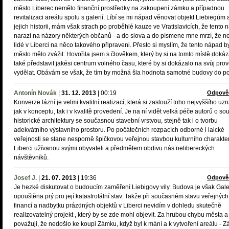
město Liberec nemělo finanční prostředky na zakoupení zámku a případnou
revitalizaci areálu spolu s galerií. Líbí se mi nápad věnovat objekt Liebiegům 
jejich historii, mám však strach po proběhlé kauze ve Vratislavicích, že tento
narazí na názory některých občanů - a do slova a do písmene mne mrzí, že n
lidé v Liberci na něco takového připraveni. Přesto si myslím, že tento nápad b
město mělo zvážit. Hovořila jsem s člověkem, který by si na tomto místě dokáz
také představit jakési centrum volného času, které by si dokázalo na svůj pro
vydělat. Obávám se však, že tím by možná šla hodnota samotné budovy do po
Antonín Novák
|
31. 12. 2013
|
00:19
Odpově
Konverze lázní je velmi kvalitní realizací, která si zaslouží toho nejvyššího uz
jak v konceptu, tak i v kvalitě provedení. Je na ní vidět velká péče autorů o so
historické architektury se současnou stavební vrstvou, stejně tak i o tvorbu
adekvátního výstavního prostoru. Po počátečních rozpacích odborné i laické
veřejnosti se stane nesporně špičkovou veřejnou stavbou kulturního charakte
Liberci užívanou svými obyvateli a předmětem obdivu nás nelibereckých
návštěvníků.
Josef J.
|
21. 07. 2013
|
19:36
Odpově
Je hezké diskutovat o budoucím zaměření Liebigovy vily. Budova je však Galer
opouštěna prý pro její katastrofální stav. Takže při současném stavu veřejných
financí a nadbytku prázdných objektů v Liberci nevidím v dohledu skutečně
realizovatelný projekt , který by se zde mohl objevit. Za hrubou chybu města a
považuji, že nedošlo ke koupi Zámku, když byl k mání a k vytvoření areálu - 