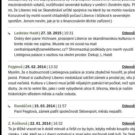
mezinárodních vztahů, rozšiřování severské kultury v umění i životním stylu. P
mi, že Liberec má se Skandinávií určité spojnice na které by se mohlo navázat
Konzulové by mohli ocenit chladnější počasí Liberce i blízkost k severským
sportům. Jenom nevím, jak je to s financováním těchto zařízení:)
Ladislav Haidl
|
27. 10. 2015
|
10:31
Odpově
Dobry den pane Vichnare, propojeni Liberce se skandinavskou kulturou 
tomto miste me zajima. Muzete se mi ozvat na mail
centralnipark@zamekliberec.cz? Shromazduji podklady pro navrh vyuziti
Liebigova palace s vazbou na okolni prostor. Dekuji, L.Haidl
Fejglová
|
25. 02. 2014
|
13:32
Odpově
Myslím, že o budoucnosti Liebiegova paláce je zcela zbytečné hovořit, je př
jasná. Pokud si zadlužený Liberec nedokázal udržet zámek a prodal jej, vilu j
osud nečeká. Kultura v Liberci musí ještě nějakých patnáct let počkat, než spl
dluhy. Je mi to velmi líto, jako i celé vybydlené ulice 8. března, která je naším
historickým středem města a naše ostuda.
Randáček
|
15. 03. 2014
|
11:57
Odpově
Paní Fejglová, zámek patřil společnosti Skloexport, městu nepatřil.
Z. Košková
|
22. 01. 2014
|
16:32
Odpově
To je těžké vracet se k době minulé a řešit co by bylo, kdyby město koupilo ob
zámku. Lidé, kteří se v Liberci pohybují a znají jeho možnosti jistě tuší, že Stat