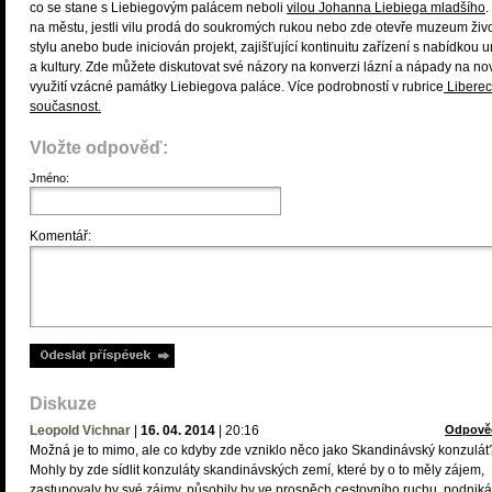
co se stane s Liebiegovým palácem neboli
vilou Johanna Liebiega mladšího
.
na městu, jestli vilu prodá do soukromých rukou nebo zde otevře muzeum živ
stylu anebo bude iniciován projekt, zajišťující kontinuitu zařízení s nabídkou 
a kultury. Zde můžete diskutovat své názory na konverzi lázní a nápady na no
využití vzácné památky Liebiegova paláce. Více podrobností v rubrice
Libere
současnost.
Vložte odpověď:
Jméno:
Komentář:
Diskuze
Leopold Vichnar
|
16. 04. 2014
|
20:16
Odpově
Možná je to mimo, ale co kdyby zde vzniklo něco jako Skandinávský konzulát
Mohly by zde sídlit konzuláty skandinávských zemí, které by o to měly zájem,
zastupovaly by své zájmy, působily by ve prospěch cestovního ruchu, podniká