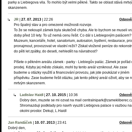
parky a Liebiegova vila. To mohlo být velmi pěkné. Takto se oblast stává mrtv
skanzenem.
JR
|
27. 07. 2013
|
22:26
Odpově
Pro špatný stav a pro omezené možnosti rozvoje.
To že se nekoupil zámek byla skutečně chyba. Ale to bychom se museli vrá
doby před 10 lety. To už nemá cenu řešit. Co dál s Liebiegovým palácem?
Muzeum, kanceláře, hotel, sanatorium, autosalon, bydlení, restaurace, pro
pronajmout, provozovat ve vlastní režii? Získat vložené peníze do rekonst
do pěti let zpátky, do deseti, nehledět na návratnost?
Píšete o pěkném areálu zámek - parky - Liebiegův palác. Zámek je pořád
prodej. Kdyby jej město získalo, mohl by tento areál vzniknout. Ale zase
budeme u otázky využití a financování provozu, jak jste poukázal v jiném
příspěvku. Zase budeme řešit otázku, jak tento pěkný areál oživit, aby se n
mrtvým skanzenem.
Ladislav Haidl
|
27. 10. 2015
|
10:36
Odpově
Dobry den, muzete se mi ozvat na mail centralnipark@zamekliberec.c
Shromazduji podklady pro navrh vyuziti Liebigova palace s vazbou na
okolni prostor. Dekuji, L.Haidl
Jan Randáček
|
10. 07. 2013
|
23:41
Odpově
Dobrý den,