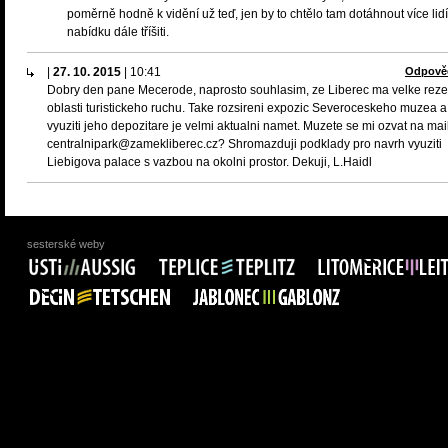
poměrně hodně k vidění už teď, jen by to chtělo tam dotáhnout více lid
nabídku dále tříšiti.
|
27. 10. 2015
|
10:41
Odpově
Dobry den pane Mecerode, naprosto souhlasim, ze Liberec ma velke reze
oblasti turistickeho ruchu. Take rozsireni expozic Severoceskeho muzea a
vyuziti jeho depozitare je velmi aktualni namet. Muzete se mi ozvat na mai
centralnipark@zamekliberec.cz? Shromazduji podklady pro navrh vyuziti
Liebigova palace s vazbou na okolni prostor. Dekuji, L.Haidl
sesterské weby