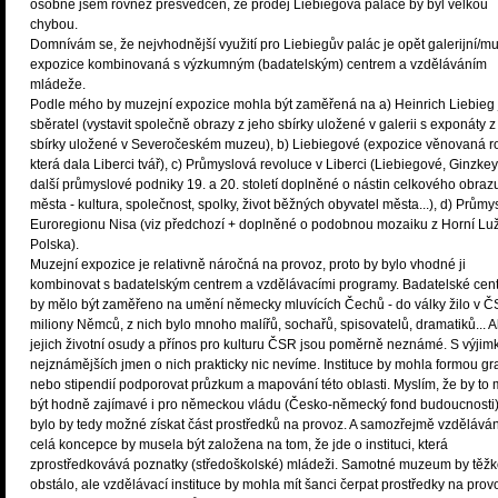
osobně jsem rovněž přesvědčen, že prodej Liebiegova paláce by byl velkou
chybou.
Domnívám se, že nejvhodnější využití pro Liebiegův palác je opět galerijní/mu
expozice kombinovaná s výzkumným (badatelským) centrem a vzděláváním
mládeže.
Podle mého by muzejní expozice mohla být zaměřená na a) Heinrich Liebieg 
sběratel (vystavit společně obrazy z jeho sbírky uložené v galerii s exponáty z
sbírky uložené v Severočeském muzeu), b) Liebiegové (expozice věnovaná r
která dala Liberci tvář), c) Průmyslová revoluce v Liberci (Liebiegové, Ginzke
další průmyslové podniky 19. a 20. století doplněné o nástin celkového obraz
města - kultura, společnost, spolky, život běžných obyvatel města...), d) Průmys
Euroregionu Nisa (viz předchozí + doplněné o podobnou mozaiku z Horní Luž
Polska).
Muzejní expozice je relativně náročná na provoz, proto by bylo vhodné ji
kombinovat s badatelským centrem a vzdělávacími programy. Badatelské cen
by mělo být zaměřeno na umění německy mluvících Čechů - do války žilo v ČS
miliony Němců, z nich bylo mnoho malířů, sochařů, spisovatelů, dramatiků... A
jejich životní osudy a přínos pro kulturu ČSR jsou poměrně neznámé. S výjim
nejznámějších jmen o nich prakticky nic nevíme. Instituce by mohla formou gr
nebo stipendií podporovat průzkum a mapování této oblasti. Myslím, že by to
být hodně zajímavé i pro německou vládu (Česko-německý fond budoucnosti)
bylo by tedy možné získat část prostředků na provoz. A samozřejmě vzděláván
celá koncepce by musela být založena na tom, že jde o instituci, která
zprostředkovává poznatky (středoškolské) mládeži. Samotné muzeum by těž
obstálo, ale vzdělávací instituce by mohla mít šanci čerpat prostředky na prov