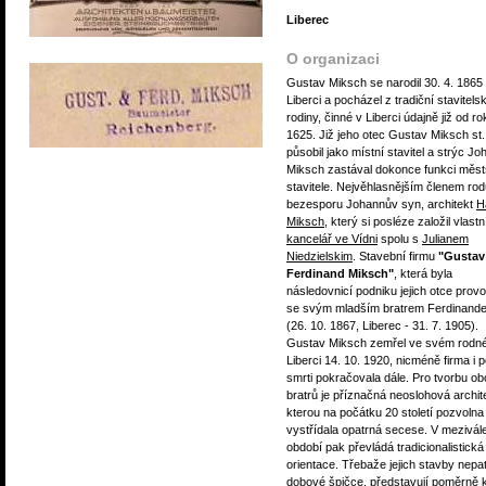
Liberec
O organizaci
Gustav Miksch se narodil 30. 4. 1865
Liberci a pocházel z tradiční stavitels
rodiny, činné v Liberci údajně již od ro
1625. Již jeho otec Gustav Miksch st.
působil jako místní stavitel a strýc J
Miksch zastával dokonce funkci měs
stavitele. Nejvěhlasnějším členem rod
bezesporu Johannův syn, architekt
H
Miksch
, který si posléze založil vlastn
kancelář ve Vídni
spolu s
Julianem
Niedzielskim
. Stavební firmu
"Gustav
Ferdinand Miksch"
, která byla
následovnicí podniku jejich otce prov
se svým mladším bratrem Ferdinand
(26. 10. 1867, Liberec - 31. 7. 1905).
Gustav Miksch zemřel ve svém rodn
Liberci 14. 10. 1920, nicméně firma i p
smrti pokračovala dále. Pro tvorbu o
bratrů je příznačná neoslohová archit
kterou na počátku 20 století pozvolna
vystřídala opatrná secese. V mezivá
období pak převládá tradicionalistická
orientace. Třebaže jejich stavby nepat
dobové špičce, představují poměrně k