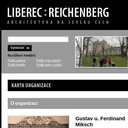
Rozšířené hledání:
Podle autora
Podle typu stavby
Podle lokality
Podle doby vzniku
Karta organizace
O organizaci
Gustav u. Ferdinand
Miksch