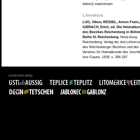
dobový mainstream.
Literatura
LUG, Viktor, RESSEL, Anton Franz,
GIERACH, Erich, ed. Die Heimatku
des Bezirkes Reichenberg in Böhm
Reihe IV, Reichenberg.
Neue Ausg.
Reichenberg: Verlag der drei Lehrerv
des Reichenberger Bezirkes und des
Vereines für Heimatkunde des Jesch
Iser-Gaues, 1938, s. 286-287
sesterské weby