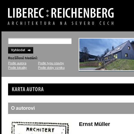
Rozšířené hledání:
Podle autora
Podle typu stavby
Podle lokality
Podle doby vzniku
Karta autora
O autorovi
Ernst Müller