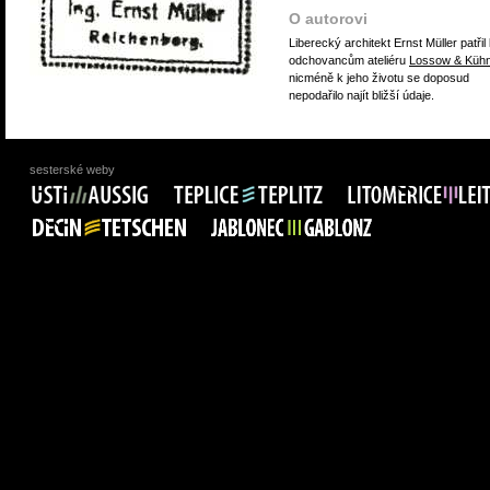
O autorovi
Liberecký architekt Ernst Müller patřil
odchovancům ateliéru
Lossow & Küh
nicméně k jeho životu se doposud
nepodařilo najít bližší údaje.
sesterské weby