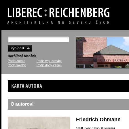
Rozšířené hledání:
Podle autora
Podle typu stavby
Podle lokality
Podle doby vzniku
Karta autora
O autorovi
Friedrich Ohmann
1858
Lvov /Halič/ (Ukrajina)