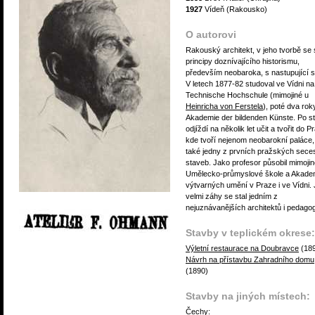
1927
Vídeň (Rakousko)
O autorovi
Rakouský architekt, v jeho tvorbě se s
principy doznívajícího historismu,
především neobaroka, s nastupující s
V letech 1877-82 studoval ve Vídni na
Technische Hochschule (mimojiné u
Heinricha von Ferstela
), poté dva rok
Akademie der bildenden Künste. Po st
odjíždí na několik let učit a tvořit do P
kde tvoří nejenom neobarokní paláce,
také jedny z prvních pražských sece
staveb. Jako profesor působil mimoji
Umělecko-průmyslové škole a Akadem
výtvarných umění v Praze i ve Vídni. 
velmi záhy se stal jedním z
nejuznávanějších architektů i pedago
Stavby v teplickém okrese:
Výletní restaurace na Doubravce
(18
Návrh na přístavbu Zahradního domu
(1890)
Stavby na jiných místech:
Čechy: