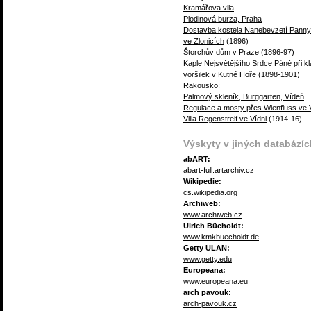
Kramářova vila
Plodinová burza, Praha
Dostavba kostela Nanebevzetí Panny
ve Zlonicích
(1896)
Štorchův dům v Praze
(1896-97)
Kaple Nejsvětějšího Srdce Páně při kl
voršilek v Kutné Hoře
(1898-1901)
Rakousko:
Palmový skleník, Burggarten, Vídeň
Regulace a mosty přes Wienfluss ve 
Villa Regenstreif ve Vídni
(1914-16)
Výskyty v jiných databázíc
abART:
abart-full.artarchiv.cz
Wikipedie:
cs.wikipedia.org
Archiweb:
www.archiweb.cz
Ulrich Bücholdt:
www.kmkbuecholdt.de
Getty ULAN:
www.getty.edu
Europeana:
www.europeana.eu
arch pavouk:
arch-pavouk.cz