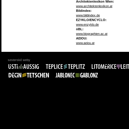
Architektenlexikon Wien:
www.architektenlexikon.at
Bildindex:
www.bildindex.de
EZYKLO/ENCYCLO:
www.enzyklo.de
öBL:
www.biographien.ac.at
AEIOU:
www.aeiou.at
sesterské weby