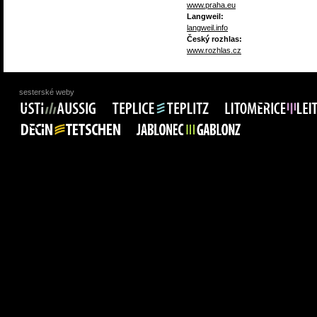
www.praha.eu
Langweil:
langweil.info
Český rozhlas:
www.rozhlas.cz
sesterské weby