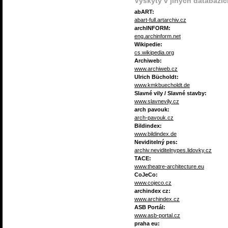
Výskyty v jiných databázíc
abART:
abart-full.artarchiv.cz
archINFORM:
eng.archinform.net
Wikipedie:
cs.wikipedia.org
Archiweb:
www.archiweb.cz
Ulrich Bücholdt:
www.kmkbuecholdt.de
Slavné vily / Slavné stavby:
www.slavnevily.cz
arch pavouk:
arch-pavouk.cz
Bildindex:
www.bildindex.de
Neviditelný pes:
archiv.neviditelnypes.lidovky.cz
TACE:
www.theatre-architecture.eu
CoJeCo:
www.cojeco.cz
archindex cz:
www.archindex.cz
ASB Portál:
www.asb-portal.cz
praha eu: