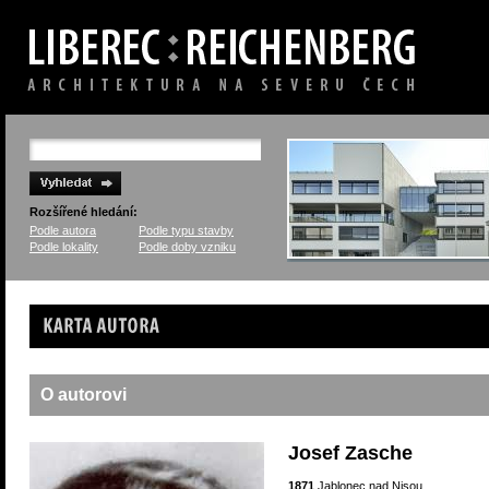
Rozšířené hledání:
Podle autora
Podle typu stavby
Podle lokality
Podle doby vzniku
Karta autora
O autorovi
Josef Zasche
1871
Jablonec nad Nisou