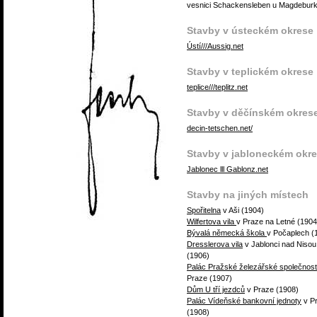
vesnici Schackensleben u Magdeburk
Stavby v ústeckém okrese
Ústí///Aussig.net
Stavby v teplickém okrese
teplice///teplitz.net
Stavby v děčínském okres
decin-tetschen.net/
Stavby v jabloneckém okr
Jablonec lll Gablonz.net
Stavby na jiných místech
Spořitelna
v Aši (1904)
Wilfertova vila
v Praze na Letné (1904
Bývalá německá škola
v Počaplech (
Dresslerova vila
v Jablonci nad Nisou
(1906)
Palác Pražské železářské společnost
Praze (1907)
Dům U tří jezdců
v Praze (1908)
Palác Vídeňské bankovní jednoty
v P
(1908)