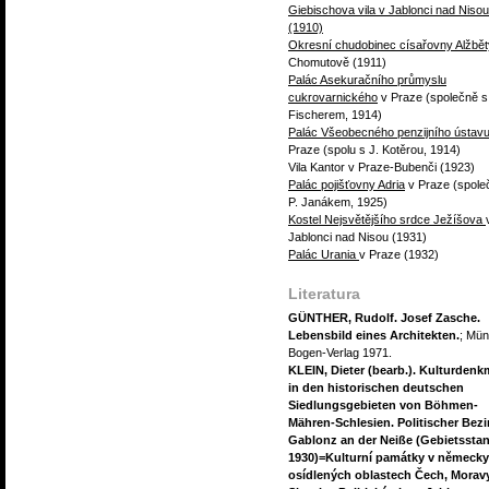
Giebischova vila v Jablonci nad Nisou
(1910)
Okresní chudobinec císařovny Alžbět
Chomutově (1911)
Palác Asekuračního průmyslu
cukrovarnického
v Praze (společně s
Fischerem, 1914)
Palác Všeobecného penzijního ústav
Praze (spolu s J. Kotěrou, 1914)
Vila Kantor v Praze-Bubenči (1923)
Palác pojišťovny Adria
v Praze (spole
P. Janákem, 1925)
Kostel Nejsvětějšího srdce Ježíšova
Jablonci nad Nisou (1931)
Palác Urania
v Praze (1932)
Literatura
GÜNTHER, Rudolf. Josef Zasche.
Lebensbild eines Architekten.
; Mün
Bogen-Verlag 1971.
KLEIN, Dieter (bearb.). Kulturdenk
in den historischen deutschen
Siedlungsgebieten von Böhmen-
Mähren-Schlesien. Politischer Bezi
Gablonz an der Neiße (Gebietssta
1930)=Kulturní památky v německy
osídlených oblastech Čech, Morav