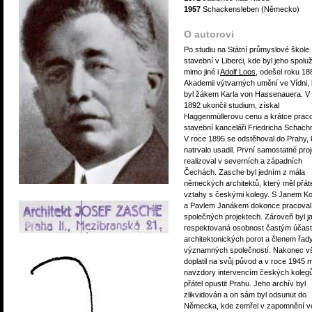
1957
Schackensleben (Německo)
O autorovi
Po studiu na Státní průmyslové škole
stavební v Liberci, kde byl jeho spol
mimo jiné i
Adolf Loos
, odešel roku 18
Akademii výtvarných umění ve Vídni,
byl žákem Karla von Hassenauera. V
1892 ukončil studium, získal
Haggenmüllerovu cenu a krátce praco
stavební kanceláři Friedricha Schach
V roce 1895 se odstěhoval do Prahy,
natrvalo usadil. První samostatné pro
realizoval v severních a západních
Čechách. Zasche byl jedním z mála
německých architektů, který měl přát
vztahy s českými kolegy. S Janem Ko
a Pavlem Janákem dokonce pracoval
společných projektech. Zároveň byl j
respektovaná osobnost častým účas
architektonických porot a členem řad
významných společností. Nakonec v
doplatil na svůj původ a v roce 1945 
navzdory intervencím českých koleg
přátel opustit Prahu. Jeho archív byl
zlikvidován a on sám byl odsunut do
Německa, kde zemřel v zapomnění v