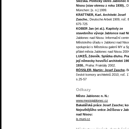
Slezska. Politický okres Jablonec 
Nisou (stav okresu z roku 1930).
, D
München: [s. n.] 1999.
KRATTNER, Karl. Architekt Josef
Zasche.
; Deutsche Arbeit 1909, roč. 8
675-725
KOBER Jan (et al.). Kapitoly ze
stavebního vývoje Jablonce nad N
Jablonec nad Nisou: Informační cent
Městského úřadu v Jablonci nad Niso
spolupráci s Městskou galerií MY a 
přátel města Jablonec nad Nisou 2004
LUKEŠ, Zdeněk. Splátka dluhu. Pra
její německy hovořící architekti 190
1930.
, Praha: Fraktály 2002.
RÖSSLER, Martin: Josef Zasche
.
Bu
české komory architektů 2010, roč. 17
s.25-57
Odkazy
Město Jablonec n. N.:
www.mestojablonec.cz
Bakalářská práce Josef Zasche; ko
Nejsvětějšího srdce Ježíšova v Jab
nad Nisou:
is.muni.cz